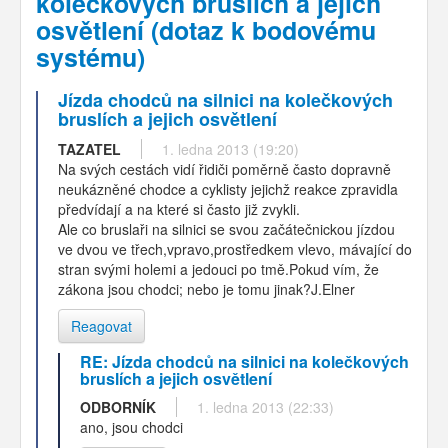
kolečkových bruslích a jejich
osvětlení (dotaz k bodovému
systému)
Jízda chodců na silnici na kolečkových
bruslích a jejich osvětlení
TAZATEL
1. ledna 2013 (19:20)
Na svých cestách vidí řidiči poměrně často dopravně
neukázněné chodce a cyklisty jejichž reakce zpravidla
předvídají a na které si často již zvykli.
Ale co bruslaři na silnici se svou začátečnickou jízdou
ve dvou ve třech,vpravo,prostředkem vlevo, mávající do
stran svými holemi a jedouci po tmě.Pokud vím, že
zákona jsou chodci; nebo je tomu jinak?J.Elner
Reagovat
RE: Jízda chodců na silnici na kolečkových
bruslích a jejich osvětlení
ODBORNÍK
1. ledna 2013 (22:33)
ano, jsou chodci