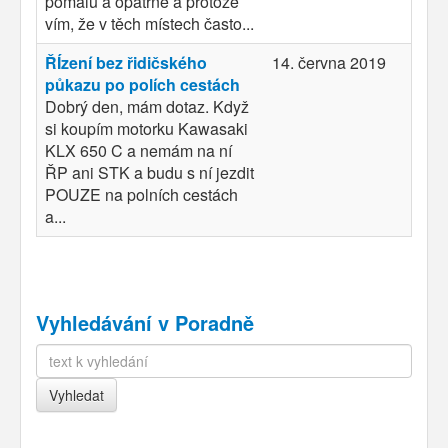
pomalu a opatrně a protože
vím, že v těch místech často...
ŘÍzení bez řidičského
14. června 2019
půkazu po polích cestách
Dobrý den, mám dotaz. Když
si koupím motorku Kawasaki
KLX 650 C a nemám na ní
ŘP ani STK a budu s ní jezdit
POUZE na polních cestách
a...
Vyhledávání v Poradně