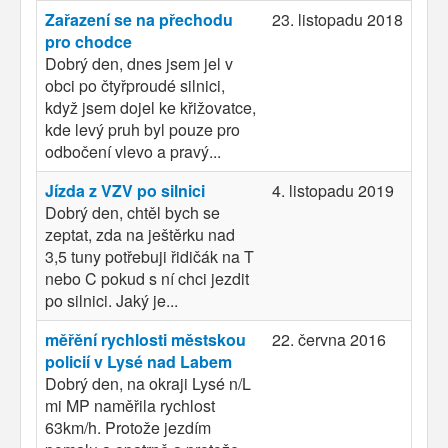
Zařazení se na přechodu
23. listopadu 2018
pro chodce
Dobrý den, dnes jsem jel v
obci po čtyřproudé silnici,
když jsem dojel ke křižovatce,
kde levý pruh byl pouze pro
odbočení vlevo a pravý...
Jízda z VZV po silnici
4. listopadu 2019
Dobrý den, chtěl bych se
zeptat, zda na ještěrku nad
3,5 tuny potřebuji řidičák na T
nebo C pokud s ní chci jezdit
po silnici. Jaký je...
měřění rychlosti městskou
22. června 2016
policií v Lysé nad Labem
Dobrý den, na okraji Lysé n/L
mi MP naměřila rychlost
63km/h. Protože jezdím