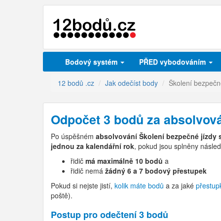
Bodový systém
PŘED vybodováním
12 bodů .cz
Jak odečíst body
Školení bezpečn
Odpočet 3 bodů za absolvová
Po úspěšném
absolvování Školení bezpečné jízdy s
jednou za kalendářní rok
, pokud jsou splněny násled
řidič
má maximálně 10 bodů
a
řidič nemá
žádný 6 a 7 bodový přestupek
Pokud si nejste jistí,
kolik máte bodů
a za jaké
přestup
poště).
Postup pro odečtení 3 bodů