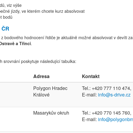
dů, viz výše
pečné jízdy, ve kterém chcete kurz absolvovat
et bodů
v ČR
 bodového hodnocení řidiče je aktuálně možné absolvovat v devíti za
Ostravě a Třinci
.
h srovnání poskytuje následující tabulka:
Adresa
Kontakt
Polygon Hradec
Tel.: +420 777 110 474,
Králové
E-mail:
info@s-drive.cz
Masarykův okruh
Tel.: +420 770 145 760,
E-mail:
info@polygonbr