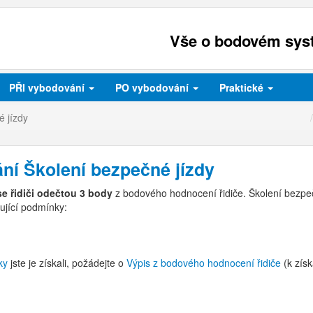
Vše o bodovém syst
PŘI
vybodování
PO
vybodování
Praktické
é jízdy
ní Školení bezpečné jízdy
e řidiči odečtou 3 body
z bodového hodnocení řidiče. Školení bezpe
ující podmínky:
ky
jste je získali, požádejte o
Výpis z bodového hodnocení řidiče
(k zís