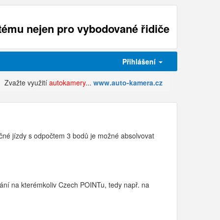
ému nejen pro vybodované řidiče
Přihlášení
Zvažte využití
autokamery
...
www.auto-kamera.cz
čné jízdy s odpočtem 3 bodů je možné absolvovat
kání na kterémkoliv Czech POINTu, tedy např. na