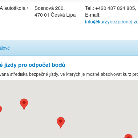
 autoškola /
Sosnová 200,
Tel.: +420 487 824 805,
470 01 Česká Lípa
E-mail:
info@kurzybezpecnejizd
álové
é jízdy pro odpočet bodů
aná střediska bezpečné jízdy, ve kterých je možné absolvovat kurz pr