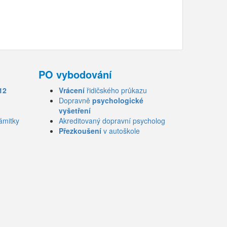
PO vybodování
12
Vrácení
řidičského průkazu
Dopravně
psychologické
vyšetření
ámitky
Akreditovaný dopravní psycholog
Přezkoušení
v autoškole