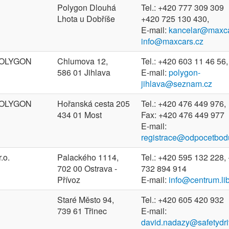
Polygon Dlouhá
Tel.: +420 777 309 309
Lhota u Dobříše
+420 725 130 430,
E-mail:
kancelar@maxca
info@maxcars.cz
 POLYGON
Chlumova 12,
Tel.: +420 603 11 46 56,
586 01 Jihlava
E-mail:
polygon-
jihlava@seznam.cz
 POLYGON
Hořanská cesta 205
Tel.: +420 476 449 976,
434 01 Most
Fax: +420 476 449 977
E-mail:
registrace@odpocetbod
.o.
Palackého 1114,
Tel.: +420 595 132 228,
702 00 Ostrava -
732 894 914
Přívoz
E-mail:
info@centrum.lib
Staré Město 94,
Tel.: +420 605 420 932
739 61 Třinec
E-mail:
david.nadazy@safetydri