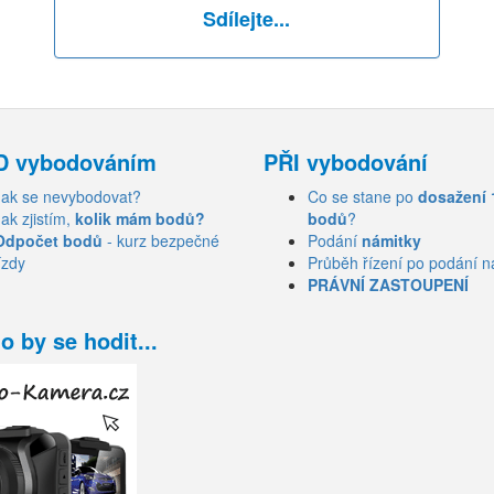
Sdílejte...
D vybodováním
PŘI vybodování
Jak se nevybodovat?
Co se stane po
dosažení 
Jak zjistím,
kolik mám bodů?
bodů
?
Odpočet bodů
- kurz bezpečné
Podání
námitky
ízdy
Průběh řízení po podání n
PRÁVNÍ ZASTOUPENÍ
o by se hodit...