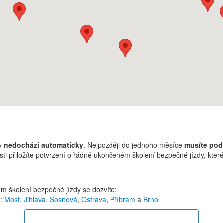
dy
nedochází automaticky
. Nejpozději do jednoho měsíce
musíte pod
sti přiložíte potvrzení o řádně ukončeném školení bezpečné jízdy, kter
m školení bezpečné jízdy se dozvíte:
y:
Most
,
Jihlava
,
Sosnová
,
Ostrava
,
Příbram
a
Brno