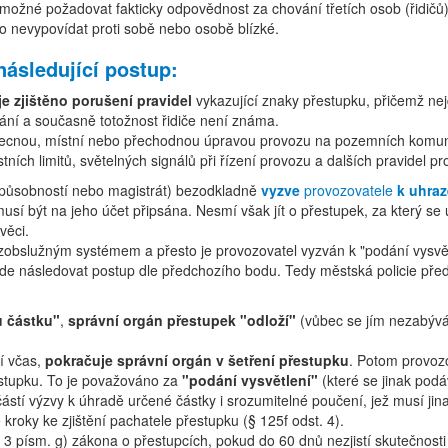
ožné požadovat fakticky odpovědnost za chování třetích osob (řidičů) p
o nevypovídat proti sobě nebo osobě blízké.
následující postup:
zjištěno porušení pravidel
vykazující znaky přestupku, přičemž nej
ání a současně totožnost řidiče není známa.
ecnou, místní nebo přechodnou úpravou provozu na pozemních komunika
tních limitů, světelných signálů při řízení provozu a dalších pravidel
 působností nebo magistrát) bezodkladně
vyzve
provozovatele
k uhraz
sí být na jeho účet připsána. Nesmí však jít o přestupek, za který se
věci.
obslužným systémem a přesto je provozovatel vyzván k "podání vysvětl
bude následovat postup dle předchozího bodu. Tedy městská policie př
 částku"
,
správní orgán přestupek "odloží"
(vůbec se jím nezabývá)
tí včas,
pokračuje správní orgán v šetření přestupku
. Potom provoz
řestupku. To je považováno za
"podání vysvětlení"
(které se jinak podá
stí výzvy k úhradě určené částky i srozumitelné poučení, jež musí jin
roky ke zjištění pachatele přestupku (§ 125f odst. 4).
 3 písm. g) zákona o přestupcích, pokud do 60 dnů nezjistí skutečnosti 