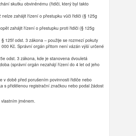
hání skutku obviněnému (řidiči, který byl takto
nelze zahájit řízení o přestupku vůči řidiči (§ 125g
pět zahájit řízení o přestupku proti řidiči (§ 125g
 § 125f odst. 3 zákona – použije se rozmezí pokuty
 000 Kč. Správní orgán přitom není vázán výší určené
5e odst. 3 zákona, kde je stanovena dvouletá
 doba (správní orgán nezahájí řízení do 4 let od jeho
že v době před porušením povinnosti řidiče nebo
ka s přidělenou registrační značkou nebo podal žádost
a vlastním jménem.