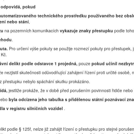
t odpovídá, pokud
m automatizovaného technického prostředku používaného bez obs
ení nebo stání
,
zu
na pozemních komunikacích
vykazuje znaky přestupku
podle toho
nehodu
.
kuta.
Pro určení výše pokuty se použije rozmezí pokuty pro přestupek,
 Kč.
ávní delikt podle
odstavce 1
projedná,
pouze
pokud učinil nezbytn
že nezjistil skutečnosti odůvodňující zahájení řízení proti určité osobě,
z přestupku nebylo spáchání skutku prokázáno.
ídá,
jestliže prokáže, že v době před porušením povinnosti řidiče neb
ebo
byla odcizena jeho tabulka s přidělenou státní poznávací zn
a v registru silničních vozidel
.
likt podle § 125f, nelze již zahájit řízení o přestupku pro stejné poruš