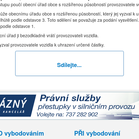
stupu poučí obecní úřad obce s rozšířenou působností provozovatele v
může obecnímu úřadu obce s rozšířenou působností, který jej vyzval k u
e lhůtě podle odstavce 3. Toto sdělení se považuje za podání vysvětlen
 podle odstavce 1.
cní úřad ji bezodkladně vrátí provozovateli vozidla.
yzval provozovatele vozidla k uhrazení určené částky.
Sdílejte...
D vybodováním
PŘI vybodování