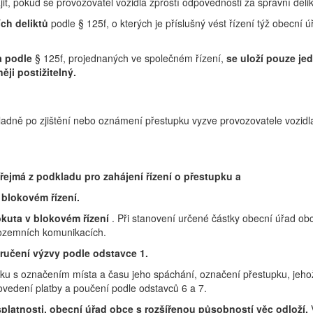
, pokud se provozovatel vozidla zprostí odpovědnosti za správní delikt
ích deliktů
podle § 125f, o kterých je příslušný vést řízení týž obecní
la podle
§ 125f, projednaných ve společném řízení,
se uloží pouze je
ěji postižitelný.
adně po zjištění nebo oznámení přestupku vyzve provozovatele vozidla
řejmá z podkladu pro zahájení řízení o přestupku a
 blokovém řízení.
okuta v blokovém řízení
. Při stanovení určené částky obecní úřad ob
pozemních komunikacích.
oručení výzvy podle odstavce 1.
ku s označením místa a času jeho spáchání, označení přestupku, jehož
rovedení platby a poučení podle odstavců 6 a 7.
splatnosti, obecní úřad obce s rozšířenou působností věc odloží.
V