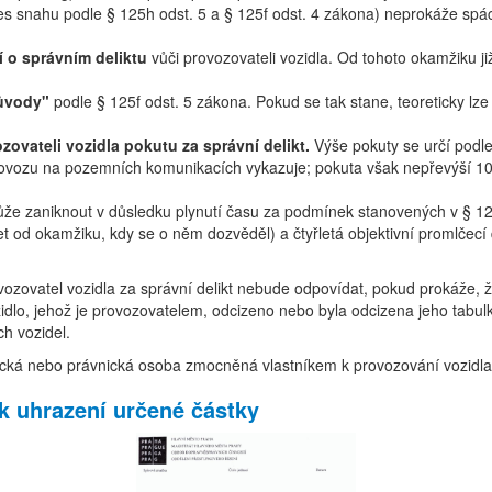
řes snahu podle § 125h odst. 5 a § 125f odst. 4 zákona) neprokáže spác
í o správním deliktu
vůči provozovateli vozidla. Od tohoto okamžiku již 
důvody"
podle § 125f odst. 5 zákona. Pokud se tak stane, teoreticky lze o
ovateli vozidla pokutu za správní delikt.
Výše pokuty se určí podle
provozu na pozemních komunikacích vykazuje; pokuta však nepřevýší 10
ůže zaniknout v důsledku plynutí času za podmínek stanovených v § 12
let od okamžiku, kdy se o něm dozvěděl) a čtyřletá objektivní promlčecí
ozovatel vozidla za správní delikt nebude odpovídat, pokud prokáže, 
dlo, jehož je provozovatelem, odcizeno nebo byla odcizena jeho tabul
ch vozidel.
fyzická nebo právnická osoba zmocněná vlastníkem k provozování vozidl
k uhrazení určené částky