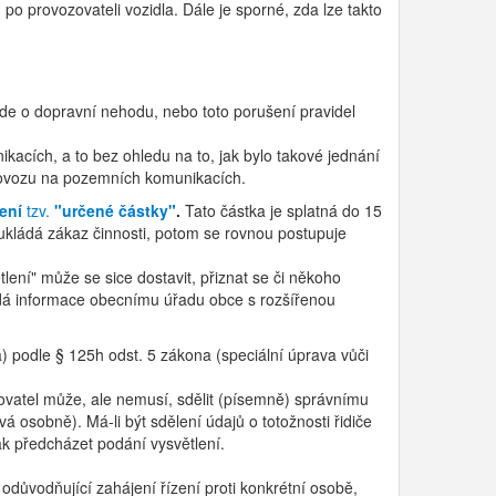
o provozovateli vozidla. Dále je sporné, zda lze takto
de o dopravní nehodu, nebo toto porušení pravidel
cích, a to bez ohledu na to, jak bylo takové jednání
 provozu na pozemních komunikacích.
ení
tzv.
"určené částky"
.
Tato částka je splatná do 15
 ukládá zákaz činnosti, potom se rovnou postupuje
ení" může se sice dostavit, přiznat se či někoho
edá informace obecnímu úřadu obce s rozšířenou
 podle § 125h odst. 5 zákona (speciální úprava vůči
ovatel může, ale nemusí, sdělit (písemně) správnímu
vá osobně). Má-li být sdělení údajů o totožnosti řidiče
ak předcházet podání vysvětlení.
odůvodňující zahájení řízení proti konkrétní osobě,