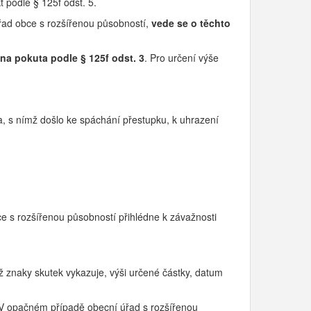
 podle § 125f odst. 5.
 úřad obce s rozšířenou působností,
vede se o těchto
dna pokuta podle
§ 125f odst. 3
. Pro určení výše
, s nímž došlo ke spáchání přestupku, k uhrazení
ce s rozšířenou působností přihlédne k závažnosti
 znaky skutek vykazuje, výši určené částky, datum
 opačném případě obecní úřad s rozšířenou