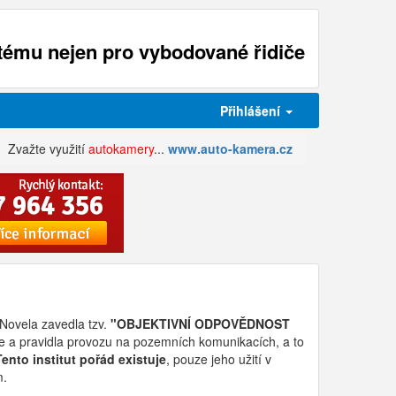
ému nejen pro vybodované řidiče
Přihlášení
Zvažte využití
autokamery
...
www.auto-kamera.cz
Novela zavedla tzv.
"OBJEKTIVNÍ ODPOVĚDNOST
iče a pravidla provozu na pozemních komunikacích, a to
Tento institut pořád existuje
, pouze jeho užití v
m.