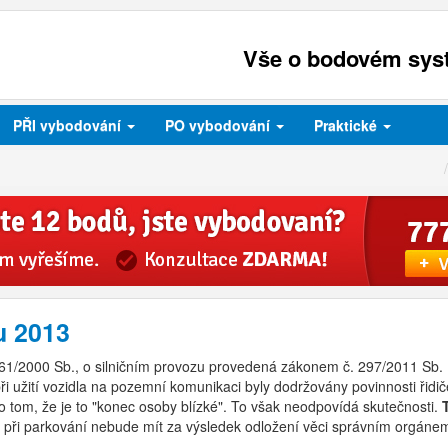
Vše o bodovém syst
PŘI
vybodování
PO
vybodování
Praktické
u 2013
61/2000 Sb., o silničním provozu provedená zákonem č. 297/2011 Sb. 
při užití vozidla na pozemní komunikaci byly dodržovány povinnosti řid
 o tom, že je to "konec osoby blízké". To však neodpovídá skutečnosti.
 při parkování nebude mít za výsledek odložení věci správním orgáne