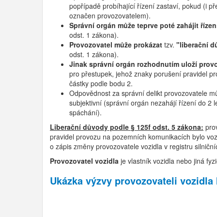
popřípadě probíhající řízení zastaví, pokud (i p
označen provozovatelem).
Správní orgán může teprve poté zahájit řízen
odst. 1 zákona).
Provozovatel může prokázat
tzv.
"liberační 
odst. 1 zákona).
Jinak správní orgán rozhodnutím uloží provoz
pro přestupek, jehož znaky porušení pravidel 
částky podle bodu 2.
Odpovědnost za správní delikt provozovatele m
subjektivní (správní orgán nezahájí řízení do 2 
spáchání).
Liberační důvody podle § 125f odst. 5 zákona:
prov
pravidel provozu na pozemních komunikacích bylo vozi
o zápis změny provozovatele vozidla v registru silniční
Provozovatel vozidla
je vlastník vozidla nebo jiná 
Ukázka výzvy provozovateli vozidla 