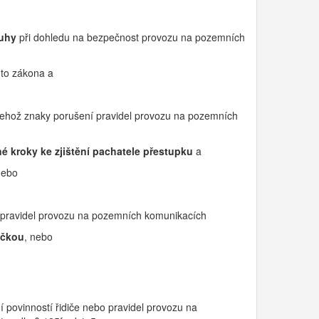
luhy
při dohledu na bezpečnost provozu na pozemních
to zákona a
 jehož znaky porušení pravidel provozu na pozemních
é kroky ke zjištění pachatele přestupku
a
 nebo
o pravidel provozu na pozemních komunikacích
ačkou
, nebo
ení povinností řidiče nebo pravidel provozu na