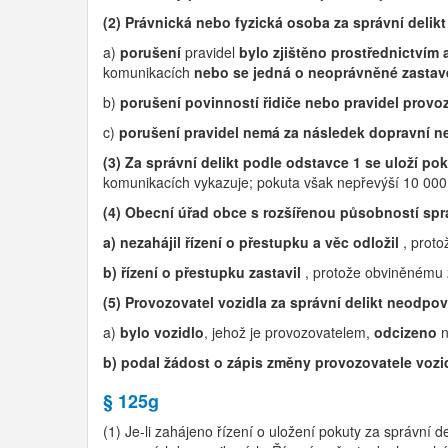
(2) Právnická nebo fyzická osoba za správní delik
a)
porušení
pravidel
bylo zjištěno prostřednictví
komunikacích
nebo se jedná o neoprávněné zastav
b)
porušení povinností řidiče nebo pravidel provo
c)
porušení pravidel nemá za následek dopravní 
(3) Za správní delikt podle
odstavce 1
se uloží po
komunikacích vykazuje; pokuta však nepřevýší 10 000
(4) Obecní úřad obce s rozšířenou působností spr
a) nezahájil řízení o přestupku a věc odložil
, proto
b) řízení o přestupku zastavil
, protože obviněnému 
(5) Provozovatel vozidla za správní delikt neodpov
a)
bylo vozidlo
, jehož je provozovatelem,
odcizeno
n
b) podal žádost o zápis změny provozovatele vozidl
§ 125g
(1) Je-li zahájeno řízení o uložení pokuty za správní de