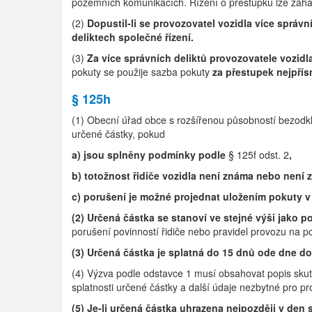
pozemních komunikacích. Řízení o přestupku lze zahájit
(2)
Dopustil-li se provozovatel vozidla více správn
deliktech společné řízení.
(3)
Za více správních deliktů provozovatele vozid
pokuty se použije sazba pokuty
za přestupek nejpřísn
§ 125h
(1) Obecní úřad obce s rozšířenou působností bezodkl
určené částky, pokud
a) jsou splněny podmínky podle
§ 125f odst. 2
,
b) totožnost řidiče vozidla není známa nebo není z
c) porušení je možné projednat uložením pokuty v
(2) Určená částka se stanoví ve stejné výši jako p
porušení povinností řidiče nebo pravidel provozu na 
(3) Určená částka je splatná do 15 dnů ode dne d
(4) Výzva podle odstavce 1 musí obsahovat popis skut
splatnosti určené částky a další údaje nezbytné pro p
(5) Je-li určená částka uhrazena nejpozději v den 