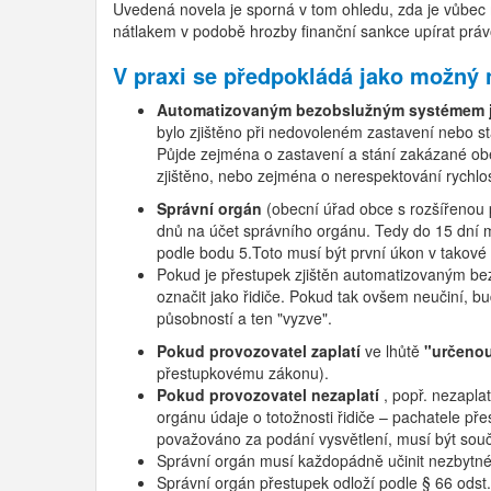
Uvedená novela je sporná v tom ohledu, zda je vůbec m
nátlakem v podobě hrozby finanční sankce upírat práv
V praxi se předpokládá jako možný 
Automatizovaným bezobslužným systémem je 
bylo zjištěno při nedovoleném zastavení nebo st
Půjde zejména o zastavení a stání zakázané ob
zjištěno, nebo zejména o nerespektování rychlos
Správní orgán
(obecní úřad obce s rozšířenou
dnů na účet správního orgánu. Tedy do 15 dní mu
podle bodu 5.Toto musí být první úkon v takové 
Pokud je přestupek zjištěn automatizovaným bez
označit jako řidiče. Pokud tak ovšem neučiní, 
působností a ten "vyzve".
Pokud provozovatel zaplatí
ve lhůtě
"určenou
přestupkovému zákonu).
Pokud provozovatel nezaplatí
, popř. nezapla
orgánu údaje o totožnosti řidiče – pachatele p
považováno za podání vysvětlení, musí být součá
Správní orgán musí každopádně učinit nezbytné k
Správní orgán přestupek odloží podle § 66 odst.