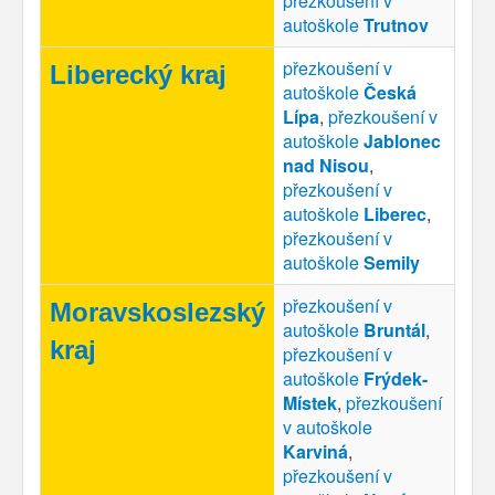
přezkoušení v
autoškole
Trutnov
přezkoušení v
Liberecký kraj
autoškole
Česká
Lípa
,
přezkoušení v
autoškole
Jablonec
nad Nisou
,
přezkoušení v
autoškole
Liberec
,
přezkoušení v
autoškole
Semily
přezkoušení v
Moravskoslezský
autoškole
Bruntál
,
kraj
přezkoušení v
autoškole
Frýdek-
Místek
,
přezkoušení
v autoškole
Karviná
,
přezkoušení v