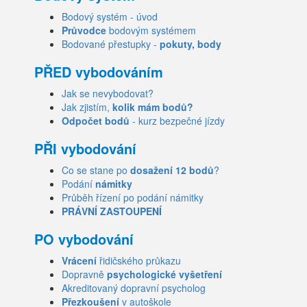
Bodový systém - úvod
Průvodce
bodovým systémem
Bodované přestupky -
pokuty, body
PŘED vybodováním
Jak se nevybodovat?
Jak zjistím,
kolik mám bodů?
Odpočet bodů
- kurz bezpečné jízdy
PŘI vybodování
Co se stane po
dosažení 12 bodů
?
Podání
námitky
Průběh řízení po podání námitky
PRÁVNÍ ZASTOUPENÍ
PO vybodování
Vrácení
řidičského průkazu
Dopravně
psychologické vyšetření
Akreditovaný dopravní psycholog
Přezkoušení
v autoškole