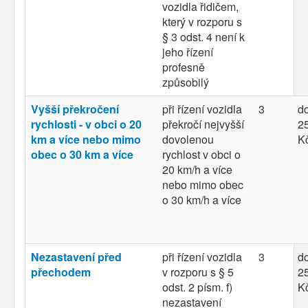
vozidla řidičem,
který v rozporu s
§ 3 odst. 4 není k
jeho řízení
profesně
způsobilý
Vyšší překročení
při řízení vozidla
3
d
rychlosti - v obci o 20
překročí nejvyšší
25
km a více nebo mimo
dovolenou
K
obec o 30 km a více
rychlost v obci o
20 km/h a více
nebo mimo obec
o 30 km/h a více
Nezastavení před
při řízení vozidla
3
d
přechodem
v rozporu s § 5
25
odst. 2 písm. f)
K
nezastavení