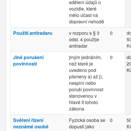
sdělení údajů o
vozidle, které
mělo účast na
dopravní nehodě
Použití antiradaru
v rozporu s § 3
0
d
odst. 4 použije
50
antiradar
K
Jiné porušení
jiným jednáním,
0
d
povinností
než které je
20
uvedeno pod
K
písmeny a) až j),
nesplní nebo
poruší povinnost
stanovenou v
hlavě II tohoto
zákona
Svěření řízení
Fyzická osoba se
0
50
neznámé osobě
dopustí jako
K