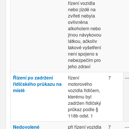
řízení vozidla
nebo jízdě na
zvířeti nebyla
ovlivněna
alkoholem nebo
jinou návykovou
látkou, ačkoliv
takové vyšetření
není spojeno s
nebezpečím pro
jeho zdraví
Řízení po zadržení
řízení
7
---
řidičského průkazu na
motorového
místě
vozidla řidičem,
kterému byl
zadržen řidičský
průkaz podle §
118b odst. 1
Nedovolené
při řízení vozidla
7
---