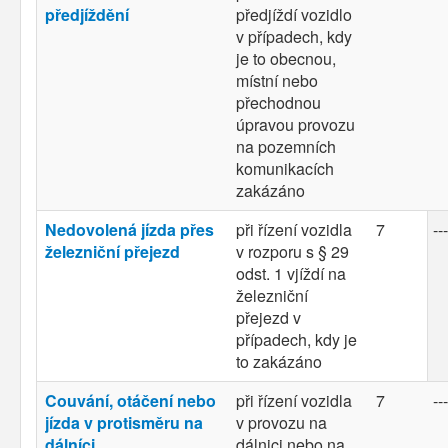
předjíždění
předjíždí vozidlo
v případech, kdy
je to obecnou,
místní nebo
přechodnou
úpravou provozu
na pozemních
komunikacích
zakázáno
Nedovolená jízda přes
při řízení vozidla
7
---
železniční přejezd
v rozporu s § 29
odst. 1 vjíždí na
železniční
přejezd v
případech, kdy je
to zakázáno
Couvání, otáčení nebo
při řízení vozidla
7
---
jízda v protisměru na
v provozu na
dálníci
dálnici nebo na