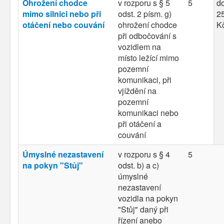
Ohrožení chodce
v rozporu s § 5
5
d
mimo silnici nebo při
odst. 2 písm. g)
25
otáčení nebo couvání
ohrožení chodce
K
při odbočování s
vozidlem na
místo ležící mimo
pozemní
komunikaci, při
vjíždění na
pozemní
komunikaci nebo
při otáčení a
couvání
Úmyslné nezastavení
v rozporu s § 4
5
na pokyn "Stůj"
odst. b) a c)
úmyslné
nezastavení
vozidla na pokyn
"Stůj" daný při
řízení anebo