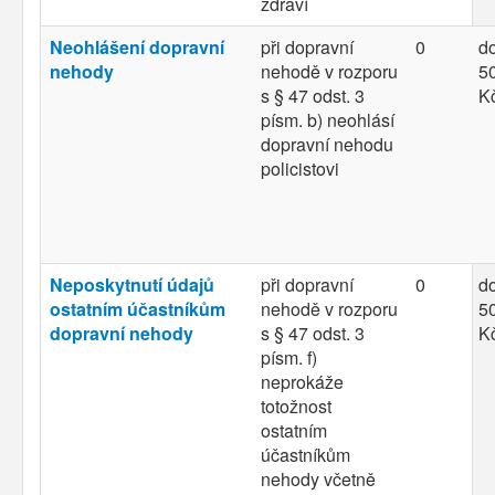
zdraví
Neohlášení dopravní
při dopravní
0
d
nehody
nehodě v rozporu
50
s § 47 odst. 3
K
písm. b) neohlásí
dopravní nehodu
policistovi
Neposkytnutí údajů
při dopravní
0
d
ostatním účastníkům
nehodě v rozporu
50
dopravní nehody
s § 47 odst. 3
K
písm. f)
neprokáže
totožnost
ostatním
účastníkům
nehody včetně