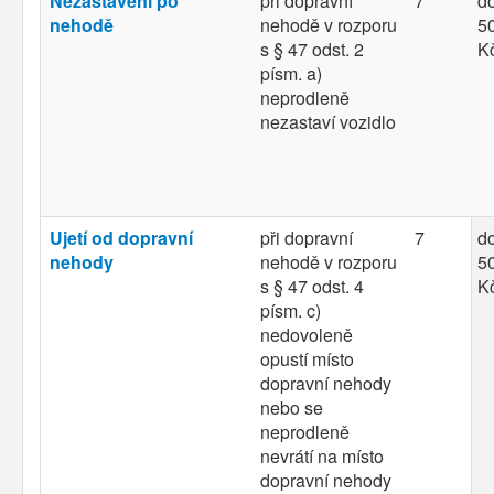
Nezastavení po
při dopravní
7
d
nehodě
nehodě v rozporu
50
s § 47 odst. 2
K
písm. a)
neprodleně
nezastaví vozidlo
Ujetí od dopravní
při dopravní
7
d
nehody
nehodě v rozporu
50
s § 47 odst. 4
K
písm. c)
nedovoleně
opustí místo
dopravní nehody
nebo se
neprodleně
nevrátí na místo
dopravní nehody