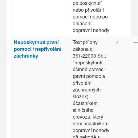
po poskytnutí
nebo přivolání
pomoci nebo po
ohlášení
dopravní nehody
Neposkytnutí první
Text přílohy
7
---
pomoci / nepřivolání
zákona c.
záchranky
361/22000 Sb.:
"neposkytnutí
účinné pomoci
(první pomoc a
přivolání
záchranných
složek)
účastníkem
silničního
provozu, který
není účastníkem
dopravní nehody
při nehodě s