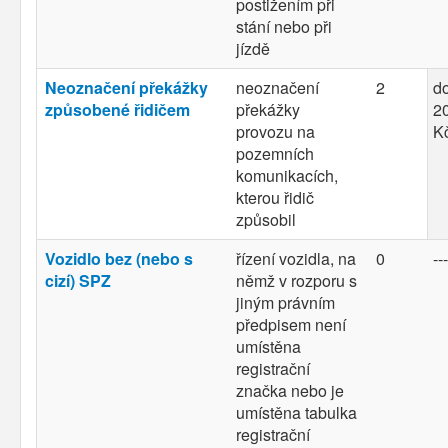
postižením při
stání nebo při
jízdě
Neoznačení překážky
neoznačení
2
d
způsobené řidičem
překážky
20
provozu na
K
pozemních
komunikacích,
kterou řidič
způsobil
Vozidlo bez (nebo s
řízení vozidla, na
0
---
cizí) SPZ
němž v rozporu s
jiným právním
předpisem není
umístěna
registrační
značka nebo je
umístěna tabulka
registrační