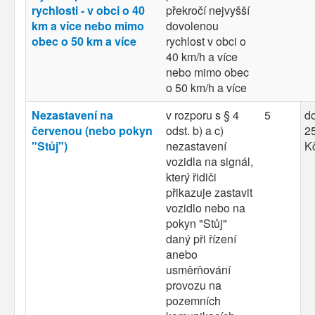
rychlosti - v obci o 40
překročí nejvyšší
km a více nebo mimo
dovolenou
obec o 50 km a více
rychlost v obci o
40 km/h a více
nebo mimo obec
o 50 km/h a více
Nezastavení na
v rozporu s § 4
5
d
červenou (nebo pokyn
odst. b) a c)
25
"Stůj")
nezastavení
K
vozidla na signál,
který řidiči
přikazuje zastavit
vozidlo nebo na
pokyn "Stůj"
daný při řízení
anebo
usměrňování
provozu na
pozemních