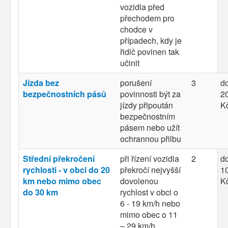
vozidla před
přechodem pro
chodce v
případech, kdy je
řidič povinen tak
učinit
Jízda bez
porušení
3
d
bezpečnostních pásů
povinnosti být za
20
jízdy připoután
K
bezpečnostním
pásem nebo užít
ochrannou přilbu
Střední překročení
při řízení vozidla
2
d
rychlosti - v obci do 20
překročí nejvyšší
10
km nebo mimo obec
dovolenou
K
do 30 km
rychlost v obci o
6 - 19 km/h nebo
mimo obec o 11
– 29 km/h