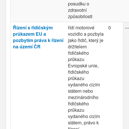
posudku o
zdravotní
způsobilosti
Řízení s řidičským
řídí motorové
0
---
průkazem EU a
vozidlo a pozbyla
pozbytím práva k řízení
jako řidič, který je
na území ČR
držitelem
řidičského
průkazu
Evropské unie,
řidičského
průkazu
vydaného cizím
státem nebo
mezinárodního
řidičského
průkazu
vydaného cizím
státem, právo k
řízení