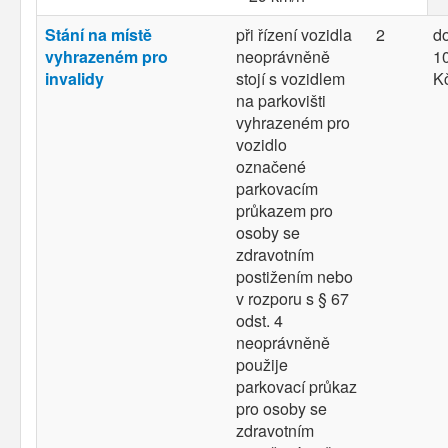
Stání na místě
při řízení vozidla
2
d
vyhrazeném pro
neoprávněně
10
invalidy
stojí s vozidlem
K
na parkovišti
vyhrazeném pro
vozidlo
označené
parkovacím
průkazem pro
osoby se
zdravotním
postižením nebo
v rozporu s § 67
odst. 4
neoprávněně
použije
parkovací průkaz
pro osoby se
zdravotním