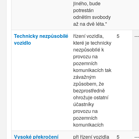
jiného, bude
potrestán
odnětím svobody
až na dvě léta."
Technicky nezpůsobilé
řízení vozidla,
5
---
vozidlo
které je technicky
nezpůsobilé k
provozu na
pozemních
komunikacích tak
závažným
způsobem, že
bezprostředně
ohrožuje ostatní
účastníky
provozu na
pozemních
komunikacích
Vysoké překročení
při řízení vozidla
5
---