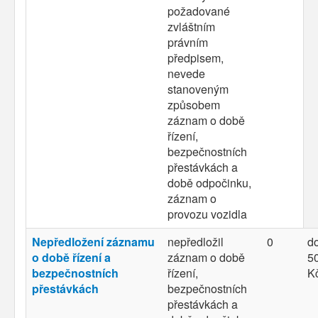
požadované
zvláštním
právním
předpisem,
nevede
stanoveným
způsobem
záznam o době
řízení,
bezpečnostních
přestávkách a
době odpočinku,
záznam o
provozu vozidla
Nepředložení záznamu
nepředložil
0
d
o době řízení a
záznam o době
50
bezpečnostních
řízení,
K
přestávkách
bezpečnostních
přestávkách a