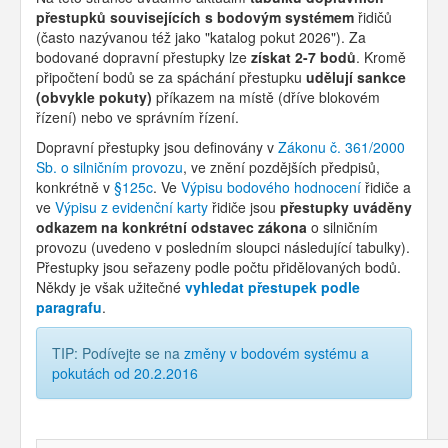
přestupků souvisejících s bodovým systémem
řidičů
(často nazývanou též jako "katalog pokut 2026"). Za
bodované dopravní přestupky lze
získat 2-7 bodů
. Kromě
připočtení bodů se za spáchání přestupku
udělují sankce
(obvykle pokuty)
příkazem na místě (dříve blokovém
řízení) nebo ve správním řízení.
Dopravní přestupky jsou definovány v
Zákonu č. 361/2000
Sb. o silničním provozu
, ve znění pozdějších předpisů,
konkrétně v
§125c
. Ve
Výpisu bodového hodnocení
řidiče a
ve
Výpisu z evidenční karty
řidiče jsou
přestupky uváděny
odkazem na konkrétní odstavec zákona
o silničním
provozu (uvedeno v posledním sloupci následující tabulky).
Přestupky jsou seřazeny podle počtu přidělovaných bodů.
Někdy je však užitečné
vyhledat přestupek podle
paragrafu
.
TIP: Podívejte se na
změny v bodovém systému a
pokutách od 20.2.2016