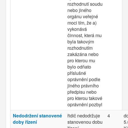
rozhodnutí soudu
nebo jiného
orgánu veřejné
moci tím, že a)
vykonává
činnost, která mu
byla takovým
rozhodnutím
zakázána nebo
pro kterou mu
bylo odňato
příslušné
oprávnění podle
jiného právního
předpisu nebo
pro kterou takové
oprávnění pozbyl
Nedodržení stanovené
řidič nedodržuje
4
d
doby řízení
stanovenou dobu
5.