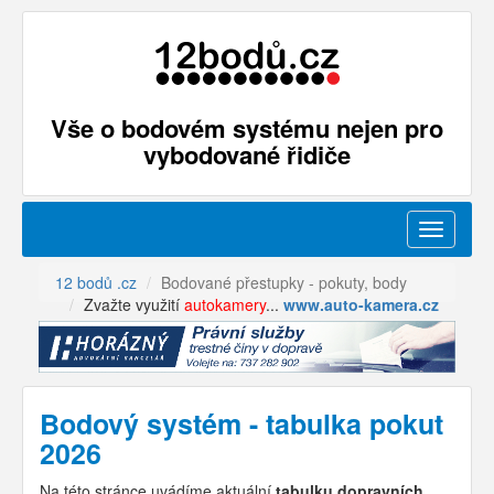
Vše o bodovém systému nejen pro
vybodované řidiče
Menu
12 bodů .cz
Bodované přestupky - pokuty, body
Zvažte využití
autokamery
...
www.auto-kamera.cz
Bodový systém - tabulka pokut
2026
Na této stránce uvádíme aktuální
tabulku dopravních