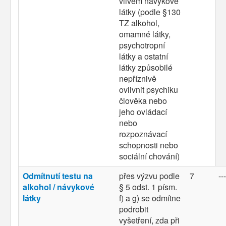
vlivem návykové
látky (podle §130
TZ alkohol,
omamné látky,
psychotropní
látky a ostatní
látky způsobilé
nepříznivě
ovlivnit psychiku
člověka nebo
jeho ovládací
nebo
rozpoznávací
schopnosti nebo
sociální chování)
Odmítnutí testu na
přes výzvu podle
7
---
alkohol / návykové
§ 5 odst. 1 písm.
látky
f) a g) se odmítne
podrobit
vyšetření, zda při