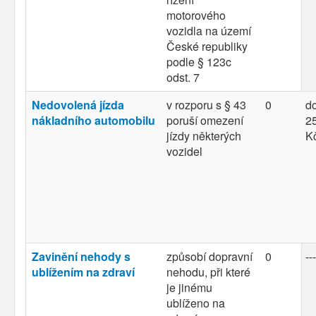
motorového
vozidla na území
České republiky
podle § 123c
odst. 7
Nedovolená jízda
v rozporu s § 43
0
d
nákladního automobilu
poruší omezení
25
jízdy některých
K
vozidel
Zavinění nehody s
způsobí dopravní
0
---
ublížením na zdraví
nehodu, při které
je jinému
ublíženo na