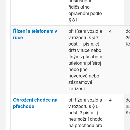
příslušného
řidičského
oprávnění podle
§ 81
Řízení s telefonem v
při řízení vozidla
4
d
ruce
v rozporu s § 7
25
odst. 1 písm. c)
K
drží v ruce nebo
jiným způsobem
telefonní přístroj
nebo jiné
hovorové nebo
záznamové
zařízení
Ohrožení chodce na
při řízení vozidla
4
d
přechodu
v rozporu s § 5
25
odst. 2 písm. f)
K
neumožní chodci
na přechodu pro