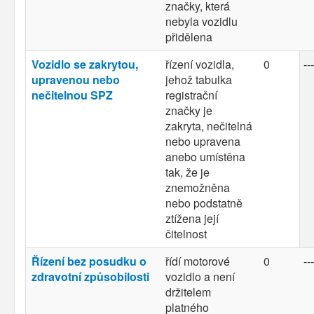
značky, která
nebyla vozidlu
přidělena
Vozidlo se zakrytou,
řízení vozidla,
0
---
upravenou nebo
jehož tabulka
nečitelnou SPZ
registrační
značky je
zakryta, nečitelná
nebo upravena
anebo umístěna
tak, že je
znemožněna
nebo podstatně
ztížena její
čitelnost
Řízení bez posudku o
řídí motorové
0
---
zdravotní způsobilosti
vozidlo a není
držitelem
platného