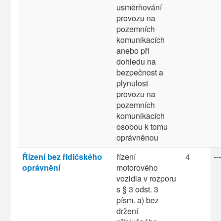
usměrňování
provozu na
pozemních
komunikacích
anebo při
dohledu na
bezpečnost a
plynulost
provozu na
pozemních
komunikacích
osobou k tomu
oprávněnou
Řízení bez řidičského
řízení
4
---
oprávnění
motorového
vozidla v rozporu
s § 3 odst. 3
písm. a) bez
držení