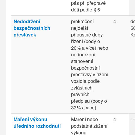
pás při přepravě
dětí podle § 6
Nedodržení
překročení
4
d
bezpečnostních
nejdelší
50
přestávek
přípustné doby
K
řízení (body o
20% a více) nebo
nedodržení
stanovené
bezpečnostní
přestávky v řízení
vozidla podle
zvláštních
právních
předpisu (body o
33% a více)
Maření výkonu
Maření nebo
4
---
úředního rozhodnutí
podstatné ztížení
výkonu