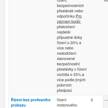
řízení,
K
bezpečnostních
přestávek nebo
odpočinku
Pro
záznam bodů:
překročení
nejdelší
přípustné doby
řízení o 20% a
více nebo
nedodržení
stanovené
bezpečnostní
přestávky v řízení
vozidla o 33% a
více podle jiných
právních
předpisů
Řízení bez profesního
řízení
3
---
průkazu
motorového