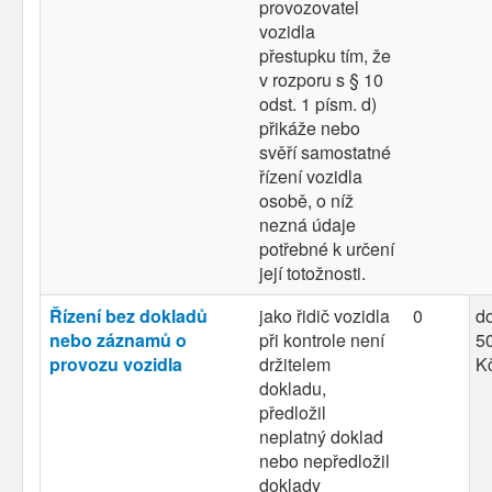
provozovatel
vozidla
přestupku tím, že
v rozporu s § 10
odst. 1 písm. d)
přikáže nebo
svěří samostatné
řízení vozidla
osobě, o níž
nezná údaje
potřebné k určení
její totožnosti.
Řízení bez dokladů
jako řidič vozidla
0
d
nebo záznamů o
při kontrole není
50
provozu vozidla
držitelem
K
dokladu,
předložil
neplatný doklad
nebo nepředložil
doklady