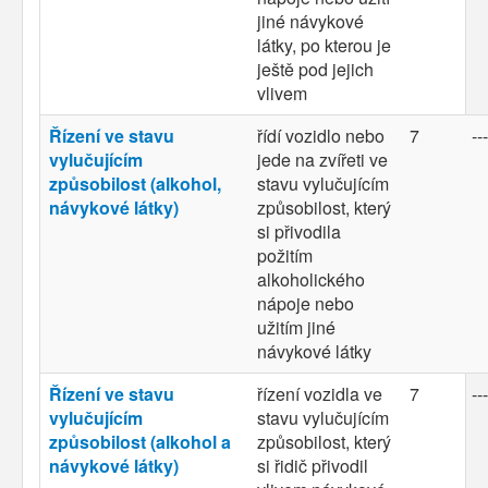
jiné návykové
látky, po kterou je
ještě pod jejich
vlivem
Řízení ve stavu
řídí vozidlo nebo
7
---
vylučujícím
jede na zvířeti ve
způsobilost (alkohol,
stavu vylučujícím
návykové látky)
způsobilost, který
si přivodila
požitím
alkoholického
nápoje nebo
užitím jiné
návykové látky
Řízení ve stavu
řízení vozidla ve
7
---
vylučujícím
stavu vylučujícím
způsobilost (alkohol a
způsobilost, který
návykové látky)
si řidič přivodil