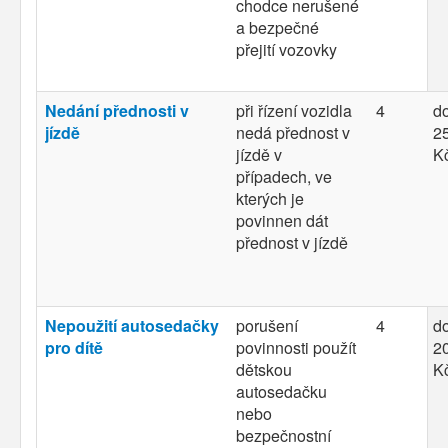
chodce nerušené
a bezpečné
přejití vozovky
Nedání přednosti v
při řízení vozidla
4
d
jízdě
nedá přednost v
25
jízdě v
K
případech, ve
kterých je
povinnen dát
přednost v jízdě
Nepoužití autosedačky
porušení
4
d
pro dítě
povinnosti použít
20
dětskou
K
autosedačku
nebo
bezpečnostní