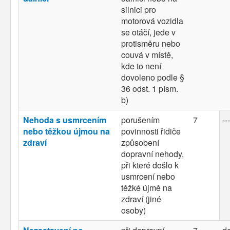
silnici pro
motorová vozidla
se otáčí, jede v
protisměru nebo
couvá v místě,
kde to není
dovoleno podle §
36 odst. 1 písm.
b)
Nehoda s usmrcením
porušením
7
---
nebo těžkou újmou na
povinnosti řidiče
zdraví
způsobení
dopravní nehody,
při které došlo k
usmrcení nebo
těžké újmě na
zdraví (jiné
osoby)