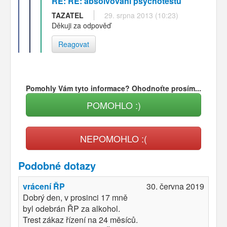
RE: RE: absolvování psychotestů
TAZATEL
29. srpna 2013 (10:23)
Děkuji za odpověď
Reagovat
Pomohly Vám tyto informace? Ohodnoťte prosím...
POMOHLO :)
NEPOMOHLO :(
Podobné dotazy
vrácení ŘP
30. června 2019
Dobrý den, v prosinci 17 mně
byl odebrán ŘP za alkohol.
Trest zákaz řízení na 24 měsíců.