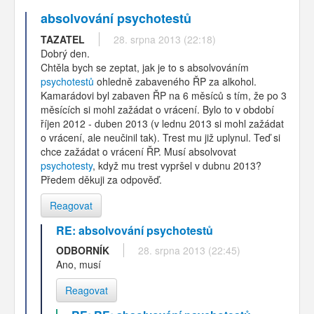
absolvování psychotestů
TAZATEL
28. srpna 2013 (22:18)
Dobrý den.
Chtěla bych se zeptat, jak je to s absolvováním
psychotestů
ohledně zabaveného ŘP za alkohol.
Kamarádovi byl zabaven ŘP na 6 měsíců s tím, že po 3
měsících si mohl zažádat o vrácení. Bylo to v období
říjen 2012 - duben 2013 (v lednu 2013 si mohl zažádat
o vrácení, ale neučinil tak). Trest mu již uplynul. Teď si
chce zažádat o vrácení ŘP. Musí absolvovat
psychotesty
, když mu trest vypršel v dubnu 2013?
Předem děkuji za odpověď.
Reagovat
RE: absolvování psychotestů
ODBORNÍK
28. srpna 2013 (22:45)
Ano, musí
Reagovat