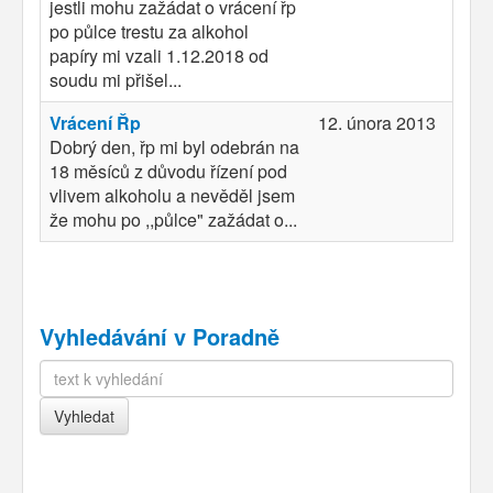
jestli mohu zažádat o vrácení řp
po půlce trestu za alkohol
papíry mi vzali 1.12.2018 od
soudu mi přišel...
Vrácení Řp
12. února 2013
Dobrý den, řp mi byl odebrán na
18 měsíců z důvodu řízení pod
vlivem alkoholu a nevěděl jsem
že mohu po ,,půlce" zažádat o...
Vyhledávání v Poradně