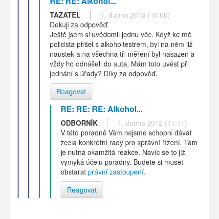
RE: RE: Alkohol...
TAZATEL
1. dubna 2012 (10:06)
Dekuji za odpověď.
Ještě jsem si uvědomil jednu věc. Když ke mě
policista přišel s alkoholtestrem, byl na něm již
naustek a na všechna tři měření byl nasazen a
vždy ho odnášeli do auta. Mám toto uvést při
jednání s úřady? Díky za odpověď.
Reagovat
RE: RE: RE: Alkohol...
ODBORNÍK
1. dubna 2012 (11:11)
V této poradně Vám nejsme schopni dávat
zcela konkrétní rady pro správní řízení. Tam
je nutná okamžitá reakce. Navíc se to již
vymyká účelu poradny. Budete si muset
obstarat
právní zastoupení
.
Reagovat