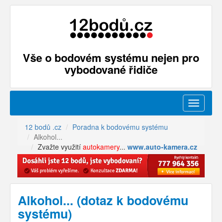
Vše o bodovém systému nejen pro
vybodované řidiče
Menu
12 bodů .cz
Poradna k bodovému systému
Alkohol...
Zvažte využití
autokamery
...
www.auto-kamera.cz
Alkohol... (dotaz k bodovému
systému)