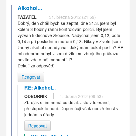
Alkohol...
TAZATEL
31. března 2012 (21:59)
Dobrý, den chtěl bych se zeptat, dne 31.3. jsem byl
kolem 3 hodiny ranní kontrolován policií. Byl jsem
vyzván k dechové zkoušce. Nadychal jsem 0,12, poté
0,14 a při posledním měření 0,13. Nikdy v životě jsem
žádný alkohol nenadychal. Jaký mám čekat postih? ŘP
mi odebrán nebyl. Jsem držitelem zbrojního průkazu,
nevíte zda o něj mohu přijít?
Dekuji za odpověď.
Reagovat
RE: Alkohol...
ODBORNÍK
1. dubna 2012 (09:53)
Zbroják s tím nemá co dělat. Jste v toleranci,
přestupek to není. Doporučuji však obezřetnost v
jednání s úřady.
Reagovat