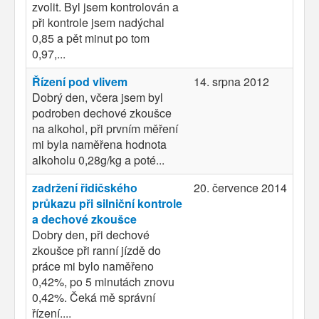
zvolit. Byl jsem kontrolován a
při kontrole jsem nadýchal
0,85 a pět minut po tom
0,97,...
Řízení pod vlivem
14. srpna 2012
Dobrý den, včera jsem byl
podroben dechové zkoušce
na alkohol, při prvním měření
mi byla naměřena hodnota
alkoholu 0,28g/kg a poté...
zadržení řidičského
20. července 2014
průkazu při silniční kontrole
a dechové zkoušce
Dobry den, při dechové
zkoušce při ranní jízdě do
práce mi bylo naměřeno
0,42%, po 5 minutách znovu
0,42%. Čeká mě správní
řízení....