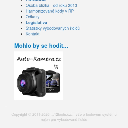
Osoba blízká - od roku 2013
Harmonizované kódy v ŘP
Odkazy
Legislativa
Statistiky vybodovaných řidičů
Kontakt
Mohlo by se hodit...
Copyright © 2011-2026 :::12bodu.cz::: vše o bodovém systému
nejen pro vybodované řidiče