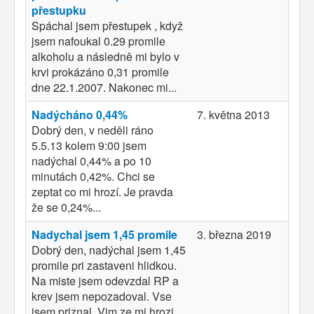
přestupku
Spáchal jsem přestupek , když
jsem nafoukal 0.29 promile
alkoholu a následně mi bylo v
krvi prokázáno 0,31 promile
dne 22.1.2007. Nakonec mi...
Nadýcháno 0,44%
7. května 2013
Dobrý den, v neděli ráno
5.5.13 kolem 9:00 jsem
nadýchal 0,44% a po 10
minutách 0,42%. Chci se
zeptat co mi hrozí. Je pravda
že se 0,24%...
Nadychal jsem 1,45 promile
3. března 2019
Dobrý den, nadýchal jsem 1,45
promile pri zastaveni hlidkou.
Na miste jsem odevzdal RP a
krev jsem nepozadoval. Vse
jsem priznal. Vim ze mi hrozi