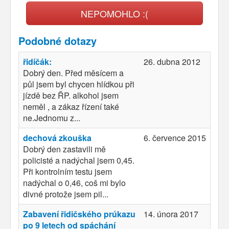
NEPOMOHLO :(
Podobné dotazy
řidíčák:
26. dubna 2012
Dobrý den. Před měsícem a
půl jsem byl chycen hlídkou při
jízdě bez ŘP. alkohol jsem
neměl , a zákaz řízení také
ne.Jednomu z...
dechová zkouška
6. července 2015
Dobrý den zastavili mě
policisté a nadýchal jsem 0,45.
Při kontrolním testu jsem
nadýchal o 0,46, coš mi bylo
divné protože jsem pil...
Zabavení řidičského prúkazu
14. února 2017
po 9 letech od spáchání