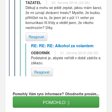
TAZATEL
20. června 2016 (23:36)
Děkuji a mohu se ještě zeptat, jakou mám šanci,
že mi uznají zkrácení trestu? Myslíte, že budou
přihlížet na to, že jsem jel v půl 11 večer po
komunikaci III.třídy a věděl jsem, že nikoho
neohrozím? Díky.
Reagovat
RE: RE: RE: Alkohol za volantem
ODBORNÍK
21. června 2016 (06:35)
Podstatné je, abyste neřídil v době zádrže a
zákazu.
Reagovat
Pomohly Vám tyto informace? Ohodnoťte prosím...
POMOHLO :)