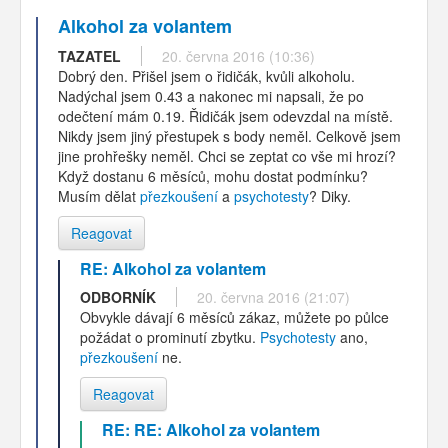
Alkohol za volantem
TAZATEL
20. června 2016 (10:36)
Dobrý den. Přišel jsem o řidičák, kvůli alkoholu.
Nadýchal jsem 0.43 a nakonec mi napsali, že po
odečtení mám 0.19. Řidičák jsem odevzdal na místě.
Nikdy jsem jiný přestupek s body neměl. Celkově jsem
jine prohřešky neměl. Chci se zeptat co vše mi hrozí?
Když dostanu 6 měsíců, mohu dostat podmínku?
Musím dělat
přezkoušení
a
psychotesty
? Diky.
Reagovat
RE: Alkohol za volantem
ODBORNÍK
20. června 2016 (21:07)
Obvykle dávají 6 měsíců zákaz, můžete po půlce
požádat o prominutí zbytku.
Psychotesty
ano,
přezkoušení
ne.
Reagovat
RE: RE: Alkohol za volantem