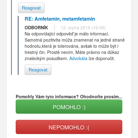
Reagovat
RE: Amfetamin, metamfetamin
ODBORNÍK
12. srpna 2019 (16:08)
Na odpovídající odpověď je málo informací.
Samotná pozitivita můža znamenat na jedné straně
hodnotu,která je tolerována, avšak to může být i
trestný čin. Prostě nevím. Máte právno na důkaz
znaleckým posudkem.
Advokáta
lze doporučit.
Reagovat
Pomohly Vám tyto informace? Ohodnoťte prosím...
POMOHLO :)
NEPOMOHLO :(