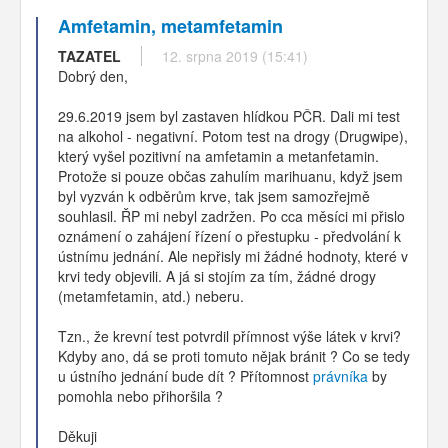
Amfetamin, metamfetamin
TAZATEL
12. srpna 2019 (15:41)
Dobrý den,
29.6.2019 jsem byl zastaven hlídkou PČR. Dali mi test
na alkohol - negativní. Potom test na drogy (Drugwipe),
který vyšel pozitivní na amfetamin a metanfetamin.
Protože si pouze občas zahulím marihuanu, když jsem
byl vyzván k odběrům krve, tak jsem samozřejmě
souhlasil. ŘP mi nebyl zadržen. Po cca měsíci mi přislo
oznámení o zahájení řízení o přestupku - předvolání k
ústnímu jednání. Ale nepřisly mi žádné hodnoty, které v
krvi tedy objevili. A já si stojím za tím, žádné drogy
(metamfetamin, atd.) neberu.
Tzn., že krevní test potvrdil přímnost výše látek v krvi?
Kdyby ano, dá se proti tomuto nějak bránit ? Co se tedy
u ústního jednání bude dít ? Přítomnost
právníka
by
pomohla nebo přihoršila ?
Děkuji