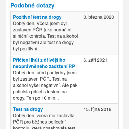
Podobné dotazy
Pozitivní test na drogy
3. března 2023
Dobrý den, Včera jsem byl
zastaven PČR jako normální
silniční kontrola. Test na alkohol
byl negativní ale test na drogy
byl pozitivní....
Přičtení lhůt z dřívějšího
6. září 2021
neoprávněného zadržení ŘP
Dobrý den, před pár týdny jsem
byl zastaven PČR. Test na
alkohol vyšel negativní. Ale pak
policista přišel s testem na
drogy. Ten po 10 min...
Test na drogy
15. října 2018
Dobrý den, včera mě zastavila
PČR pro běžnou policejní
kontrolu, která obsahovala test