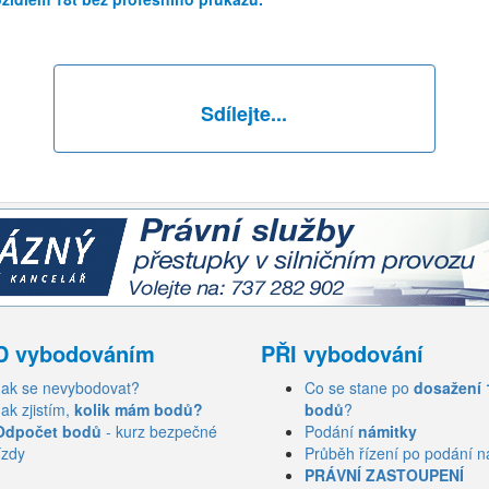
Sdílejte...
D vybodováním
PŘI vybodování
Jak se nevybodovat?
Co se stane po
dosažení 
Jak zjistím,
kolik mám bodů?
bodů
?
Odpočet bodů
- kurz bezpečné
Podání
námitky
ízdy
Průběh řízení po podání n
PRÁVNÍ ZASTOUPENÍ