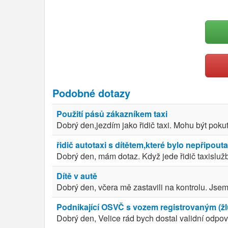
Podobné dotazy
Použití pásů zákazníkem taxi
Dobrý den,jezdím jako řidič taxi. Mohu být pok
řidič autotaxi s dítětem,které bylo nepřipout
Dobrý den, mám dotaz. Když jede řidič taxisluž
Dítě v autě
Dobrý den, včera mě zastavili na kontrolu. Jsem
Podnikající OSVČ s vozem registrovaným (žlu
Dobrý den, Velice rád bych dostal validní odpově