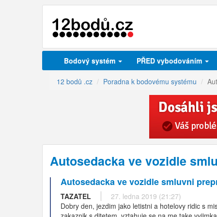
Bodový systém
PŘED vybodováním
12 bodů .cz
Poradna k bodovému systému
Aut
Autosedacka ve vozidle smlu
Autosedacka ve vozidle smluvni prep
TAZATEL
27. ledna 2019 (21:27)
Dobry den, jezdim jako letistni a hotelovy ridic s 
zakaznik s ditetem, vztahuje se na me take vyjimk