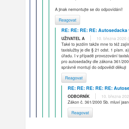
A jinak nemontujte se do odpovídání!
Reagovat
RE: RE: RE: RE: Autosedacka v
UŽIVATEL A
10. března 2020 
Také to jezdím takže mne to též zaj
taxislužby je dle § 21 odst. 1 písm. 
úřadu. I v případě provozování taxis
pro autosedačky dle zákona 361/2000 
správně montují do odpovědi děkuji
Reagovat
RE: RE: RE: RE: RE: Autose
ODBORNÍK
10. března 202
Zákon č. 361/2000 Sb. mluví jasně
Reagovat