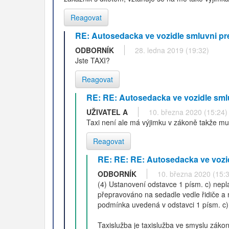
Reagovat
RE: Autosedacka ve vozidle smluvni pr
ODBORNÍK
28. ledna 2019 (19:32)
Jste TAXI?
Reagovat
RE: RE: Autosedacka ve vozidle sml
UŽIVATEL A
10. března 2020 (15:24)
Taxi není ale má výjimku v zákoně takže mu
Reagovat
RE: RE: RE: Autosedacka ve vozid
ODBORNÍK
10. března 2020 (15:
(4) Ustanovení odstavce 1 písm. c) nepla
přepravováno na sedadle vedle řidiče a 
podmínka uvedená v odstavci 1 písm. c)
Taxislužba je taxislužba ve smyslu zákon