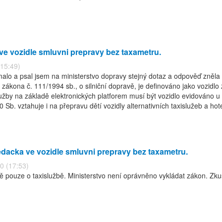
e vozidle smluvni prepravy bez taxametru.
(15:49)
ímalo a psal jsem na ministerstvo dopravy stejný dotaz a odpověď zněl
a) zákona č. 111/1994 sb., o silniční dopravě, je definováno jako vozidl
lužby na základě elektronických platforem musí být vozidlo evidováno 
Sb. vztahuje i na přepravu dětí vozidly alternativních taxislužeb a hot
dacka ve vozidle smluvni prepravy bez taxametru.
0 (17:53)
 pouze o taxislužbě. Ministerstvo není oprávněno vykládat zákon. Zkuste