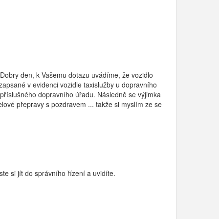
a Dobry den, k Vašemu dotazu uvádíme, že vozidlo
o zapsané v evidenci vozidle taxislužby u dopravního
u příslušného dopravního úřadu. Následně se výjimka
elové přepravy s pozdravem ... takže si myslím ze se
 si jít do správního řízení a uvidíte.