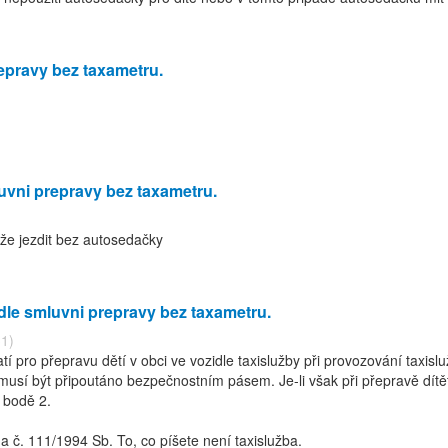
epravy bez taxametru.
uvni prepravy bez taxametru.
že jezdit bez autosedačky
le smluvni prepravy bez taxametru.
31)
tí pro přepravu dětí v obci ve vozidle taxislužby při provozování taxis
musí být připoutáno bezpečnostním pásem. Je-li však při přepravě dít
 bodě 2.
a č. 111/1994 Sb. To, co píšete není taxislužba.