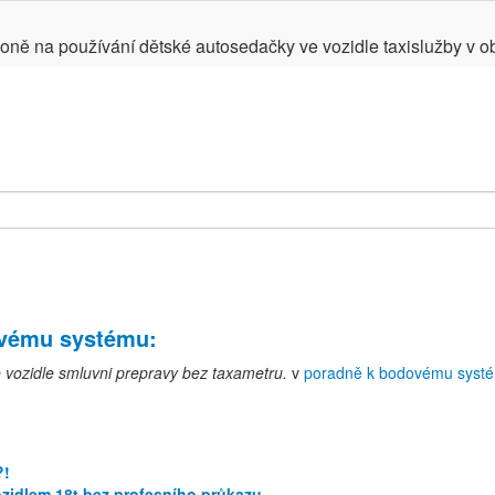
koně na používání dětské autosedačky ve vozidle taxislužby v ob
ovému systému
:
vozidle smluvni prepravy bez taxametru.
v
poradně k bodovému syst
?!
zidlem 18t bez profesního průkazu.