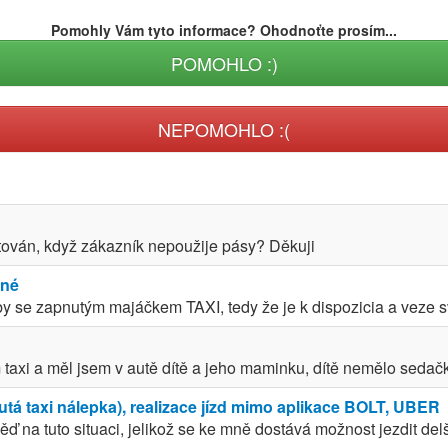
Pomohly Vám tyto informace? Ohodnoťte prosím...
POMOHLO :)
NEPOMOHLO :(
utován, když zákazník nepoužije pásy? Děkuji
ané
by se zapnutým majáčkem TAXI, tedy že je k dispozicia a veze s
 taxi a měl jsem v autě dítě a jeho maminku, dítě nemělo sedač
tá taxi nálepka), realizace jízd mimo aplikace BOLT, UBER
ď na tuto situaci, jelikož se ke mně dostává možnost jezdit delší