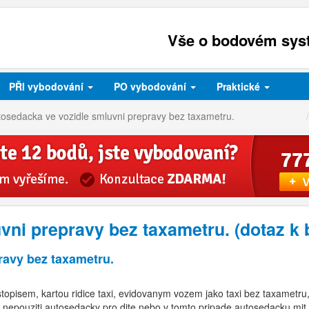
Vše o bodovém syst
PŘI
vybodování
PO
vybodování
Praktické
osedacka ve vozidle smluvni prepravy bez taxametru.
vni prepravy bez taxametru. (dotaz 
ravy bez taxametru.
mistopisem, kartou ridice taxi, evidovanym vozem jako taxi bez taxametru
a nepouziti autosedacky pro dite nebo v tomto pripade autosedacku mi