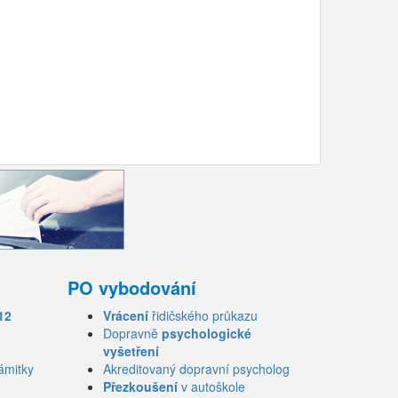
PO vybodování
12
Vrácení
řidičského průkazu
Dopravně
psychologické
vyšetření
ámitky
Akreditovaný dopravní psycholog
Přezkoušení
v autoškole