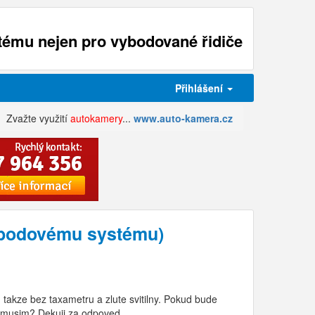
ému nejen pro vybodované řidiče
Přihlášení
Zvažte využití
autokamery
...
www.auto-kamera.cz
k bodovému systému)
, takze bez taxametru a zlute svitilny. Pokud bude
t musim? Dekuji za odpoved.