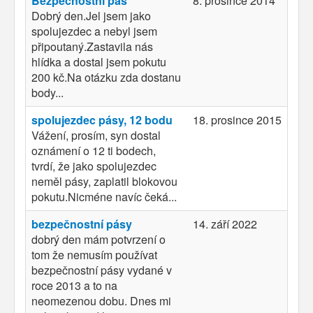
Bezpečnostní pás
8. prosince 2014
Dobrý den.Jel jsem jako
spolujezdec a nebyl jsem
připoutaný.Zastavila nás
hlídka a dostal jsem pokutu
200 kč.Na otázku zda dostanu
body...
spolujezdec pásy, 12 bodu
18. prosince 2015
Vážení, prosím, syn dostal
oznámení o 12 ti bodech,
tvrdí, že jako spolujezdec
neměl pásy, zaplatil blokovou
pokutu.Nicméne navíc čeká...
bezpečnostní pásy
14. září 2022
dobrý den mám potvrzení o
tom že nemusím používat
bezpečnostní pásy vydané v
roce 2013 a to na
neomezenou dobu. Dnes mi