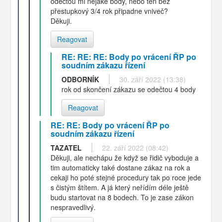
odečtou mi nějaké body, nebo ten bez
přestupkový 3/4 rok připadne vniveč?
Děkuji.
Reagovat
RE: RE: RE: Body po vrácení ŘP po
soudním zákazu řízení
ODBORNÍK
30. září 2022 (13:38)
rok od skončení zákazu se odečtou 4 body
Reagovat
RE: RE: Body po vrácení ŘP po
soudním zákazu řízení
TAZATEL
22. září 2022 (08:42)
Děkuji, ale nechápu že když se řidič vyboduje a
tim automaticky také dostane zákaz na rok a
cekaji ho poté stejné procedury tak po roce jede
s čistým štítem. A já který neřídím déle ještě
budu startovat na 8 bodech. To je zase zákon
nespravedlivý.