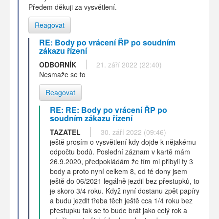
Předem děkuji za vysvětlení.
Reagovat
RE: Body po vrácení ŘP po soudním
zákazu řízení
ODBORNÍK
21. září 2022 (22:40)
Nesmaže se to
Reagovat
RE: RE: Body po vrácení ŘP po
soudním zákazu řízení
TAZATEL
30. září 2022 (09:46)
ještě prosím o vysvětlení kdy dojde k nějakému
odpočtu bodů. Poslední záznam v kartě mám
26.9.2020, předpokládám že tím mi přibyli ty 3
body a proto nyní celkem 8, od té dony jsem
ještě do 06/2021 legálně jezdil bez přestupků, to
je skoro 3/4 roku. Když nyní dostanu zpět papíry
a budu jezdit třeba těch ještě cca 1/4 roku bez
přestupku tak se to bude brát jako celý rok a