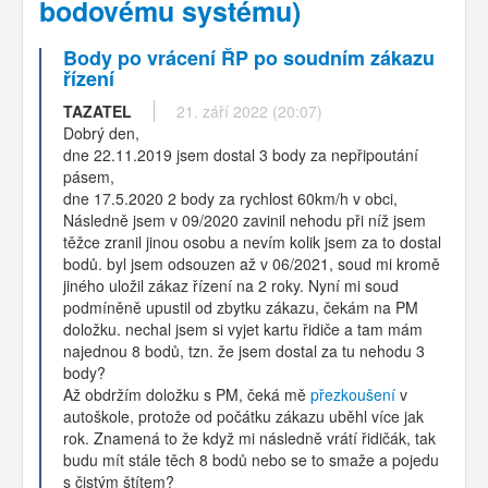
bodovému systému)
Body po vrácení ŘP po soudním zákazu
řízení
TAZATEL
21. září 2022 (20:07)
Dobrý den,
dne 22.11.2019 jsem dostal 3 body za nepřipoutání
pásem,
dne 17.5.2020 2 body za rychlost 60km/h v obci,
Následně jsem v 09/2020 zavinil nehodu při níž jsem
těžce zranil jinou osobu a nevím kolik jsem za to dostal
bodů. byl jsem odsouzen až v 06/2021, soud mi kromě
jiného uložil zákaz řízení na 2 roky. Nyní mi soud
podmíněně upustil od zbytku zákazu, čekám na PM
doložku. nechal jsem si vyjet kartu řidiče a tam mám
najednou 8 bodů, tzn. že jsem dostal za tu nehodu 3
body?
Až obdržím doložku s PM, čeká mě
přezkoušení
v
autoškole, protože od počátku zákazu uběhl více jak
rok. Znamená to že když mi následně vrátí řidičák, tak
budu mít stále těch 8 bodů nebo se to smaže a pojedu
s čistým štítem?