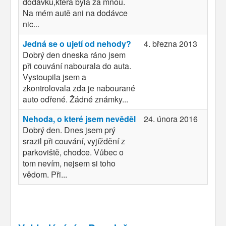
dodávku,ktera byla za mnou.
Na mém autě ani na dodávce
nic...
Jedná se o ujetí od nehody?
4. března 2013
Dobrý den dneska ráno jsem
při couvání nabourala do auta.
Vystoupila jsem a
zkontrolovala zda je nabourané
auto odřené. Žádné známky...
Nehoda, o které jsem nevěděl
24. února 2016
Dobrý den. Dnes jsem prý
srazil při couvání, vyjíždění z
parkoviště, chodce. Vůbec o
tom nevím, nejsem si toho
vědom. Při...