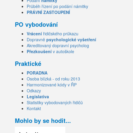
Podání
námitky
Průběh řízení po podání námitky
PRÁVNÍ ZASTOUPENÍ
PO vybodování
Vrácení
řidičského průkazu
Dopravně
psychologické vyšetření
Akreditovaný dopravní psycholog
Přezkoušení
v autoškole
Praktické
PORADNA
Osoba blízká - od roku 2013
Harmonizované kódy v ŘP
Odkazy
Legislativa
Statistiky vybodovaných řidičů
Kontakt
Mohlo by se hodit...