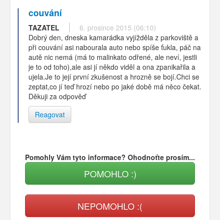
couvání
TAZATEL
6. prosince 2015 (06:10)
Dobrý den, dneska kamarádka vyjížděla z parkoviště a
při couvání asi nabourala auto nebo spíše ťukla, páč na
autě nic nemá (má to malinkato odřené, ale neví, jestli
je to od toho),ale asi jí někdo viděl a ona zpanikařila a
ujela.Je to její první zkušenost a hrozně se bojí.Chci se
zeptat,co jí teď hrozí nebo po jaké době má něco čekat.
Děkuji za odpověď
Reagovat
Pomohly Vám tyto informace? Ohodnoťte prosím...
POMOHLO :)
NEPOMOHLO :(