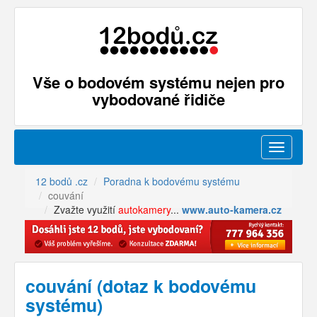
Vše o bodovém systému nejen pro
vybodované řidiče
Menu
12 bodů .cz
Poradna k bodovému systému
couvání
Zvažte využití
autokamery
...
www.auto-kamera.cz
couvání (dotaz k bodovému
systému)