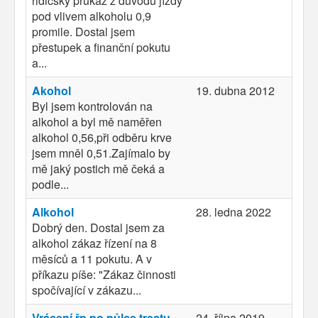
řidičský průkaz z důvodu jízdy
pod vlivem alkoholu 0,9
promile. Dostal jsem
přestupek a finanční pokutu
a...
Akohol
19. dubna 2012
Byl jsem kontrolován na
alkohol a byl mě naměřen
alkohol 0,56,při odběru krve
jsem mněl 0,51.Zajímalo by
mě jaký postich mě čeká a
podle...
Alkohol
28. ledna 2022
Dobrý den. Dostal jsem za
alkohol zákaz řízení na 8
měsíců a 11 pokutu. A v
příkazu píše: "Zákaz činnosti
spočívající v zákazu...
Vrácení řp po půlce trestu
24. října 2019