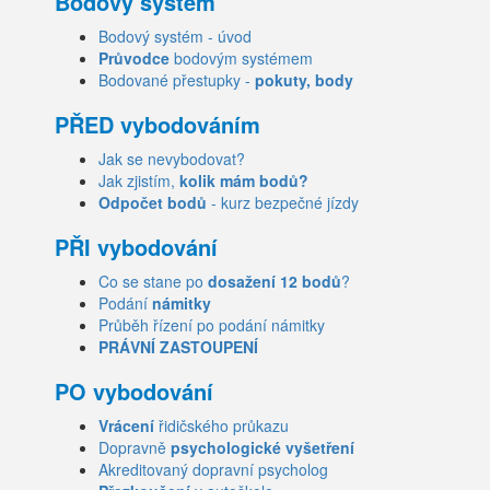
Bodový systém
Bodový systém - úvod
Průvodce
bodovým systémem
Bodované přestupky -
pokuty, body
PŘED vybodováním
Jak se nevybodovat?
Jak zjistím,
kolik mám bodů?
Odpočet bodů
- kurz bezpečné jízdy
PŘI vybodování
Co se stane po
dosažení 12 bodů
?
Podání
námitky
Průběh řízení po podání námitky
PRÁVNÍ ZASTOUPENÍ
PO vybodování
Vrácení
řidičského průkazu
Dopravně
psychologické vyšetření
Akreditovaný dopravní psycholog