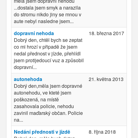
mela jsem dopravni nehodu
...dostala jsem smyk a narazila
do stromu nikdo jiny se mnou v
aute nebyl nasledne jsem...
dopravní nehoda
18. března 2017
Dobrý den, chtěl bych se zeptat
co mi hrozí v připadě že jsem
nedal přednost v jízde, přehlídl
jsem protijedoucí vuz a způsobil
dopravní...
autonehoda
21. května 2013
Dobrý den,měla jsem dopravné
autonehodu, ve kteté jsem
poškozená, na místě
zasahovala policie, nehodu
zavinil maďarský občan. Policie
na...
Nedání přednosti v jízdě
8. října 2018