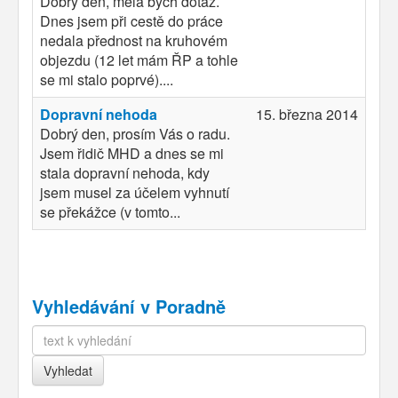
Dobrý den, měla bych dotaz.
Dnes jsem při cestě do práce
nedala přednost na kruhovém
objezdu (12 let mám ŘP a tohle
se mi stalo poprvé)....
Dopravní nehoda
15. března 2014
Dobrý den, prosím Vás o radu.
Jsem řidič MHD a dnes se mi
stala dopravní nehoda, kdy
jsem musel za účelem vyhnutí
se překážce (v tomto...
Vyhledávání v Poradně