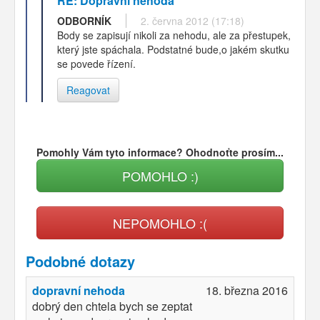
RE: Dopravní nehoda
ODBORNÍK
2. června 2012 (17:18)
Body se zapisují nikoli za nehodu, ale za přestupek,
který jste spáchala. Podstatné bude,o jakém skutku
se povede řízení.
Reagovat
Pomohly Vám tyto informace? Ohodnoťte prosím...
POMOHLO :)
NEPOMOHLO :(
Podobné dotazy
dopravní nehoda
18. března 2016
dobrý den chtela bych se zeptat