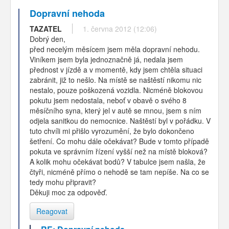
Dopravní nehoda
TAZATEL
1. června 2012 (12:06)
Dobrý den,
před necelým měsícem jsem měla dopravní nehodu.
Viníkem jsem byla jednoznačně já, nedala jsem
přednost v jízdě a v momentě, kdy jsem chtěla situaci
zabránit, již to nešlo. Na místě se naštěstí nikomu nic
nestalo, pouze poškozená vozidla. Nicméně blokovou
pokutu jsem nedostala, neboť v obavě o svého 8
měsíčního syna, který jel v autě se mnou, jsem s ním
odjela sanitkou do nemocnice. Naštěstí byl v pořádku. V
tuto chvíli mi přišlo vyrozumění, že bylo dokončeno
šetření. Co mohu dále očekávat? Bude v tomto případě
pokuta ve správním řízení vyšší než na místě bloková?
A kolik mohu očekávat bodů? V tabulce jsem našla, že
čtyři, nicméně přímo o nehodě se tam nepíše. Na co se
tedy mohu připravit?
Děkuji moc za odpověď.
Reagovat