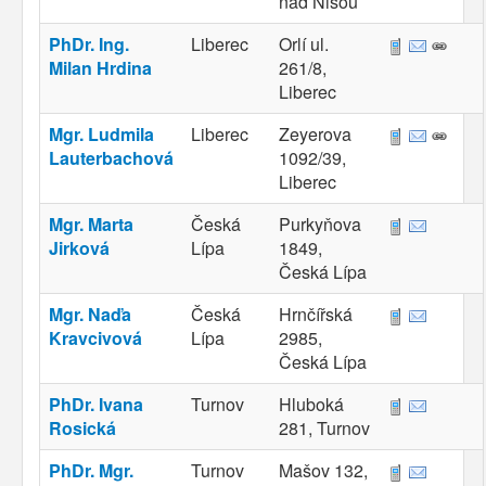
nad Nisou
PhDr. Ing.
Liberec
Orlí ul.
Milan Hrdina
261/8,
Liberec
Mgr. Ludmila
Liberec
Zeyerova
Lauterbachová
1092/39,
Liberec
Mgr. Marta
Česká
Purkyňova
Jirková
Lípa
1849,
Česká Lípa
Mgr. Naďa
Česká
Hrnčířská
Kravcivová
Lípa
2985,
Česká Lípa
PhDr. Ivana
Turnov
Hluboká
Rosická
281, Turnov
PhDr. Mgr.
Turnov
Mašov 132,