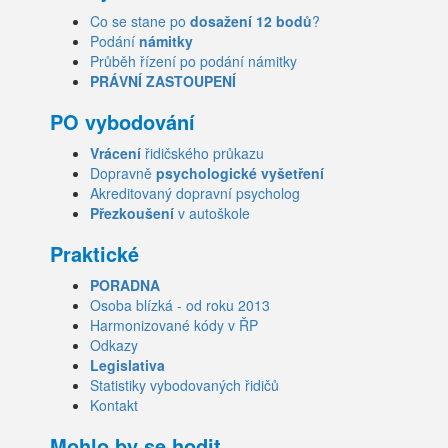
Co se stane po
dosažení 12 bodů
?
Podání
námitky
Průběh řízení po podání námitky
PRÁVNÍ ZASTOUPENÍ
PO vybodování
Vrácení
řidičského průkazu
Dopravně
psychologické vyšetření
Akreditovaný dopravní psycholog
Přezkoušení
v autoškole
Praktické
PORADNA
Osoba blízká - od roku 2013
Harmonizované kódy v ŘP
Odkazy
Legislativa
Statistiky vybodovaných řidičů
Kontakt
Mohlo by se hodit...