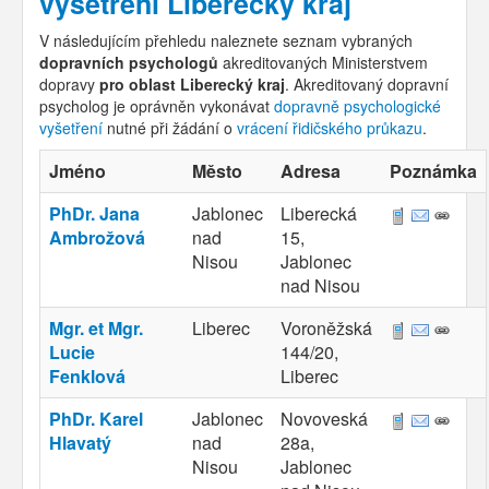
vyšetření Liberecký kraj
V následujícím přehledu naleznete seznam vybraných
dopravních psychologů
akreditovaných Ministerstvem
dopravy
pro oblast Liberecký kraj
. Akreditovaný dopravní
psycholog je oprávněn vykonávat
dopravně psychologické
vyšetření
nutné při žádání o
vrácení řidičského průkazu
.
Jméno
Město
Adresa
Poznámka
PhDr. Jana
Jablonec
Liberecká
Ambrožová
nad
15,
Nisou
Jablonec
nad Nisou
Mgr. et Mgr.
Liberec
Voroněžská
Lucie
144/20,
Fenklová
Liberec
PhDr. Karel
Jablonec
Novoveská
Hlavatý
nad
28a,
Nisou
Jablonec