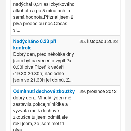
nadýchal 0,31 asi zbytkového
alkoholu a po 5 minutách ta
samá hodnota.Přiznal jsem 2
piva předešlou noc.Občas
si...
Nadýcháno 0.33 při
25. listopadu 2023
kontrole
Dobrý den, před několika dny
jsem byl na večeři a vypil 2x
0,33l piva Plzeň k večeři
(19.30-20.30h) následně
jsem ve 21.30h jel domů. Z...
Odmítnutí dechové zkoužky
29. prosince 2012
dobrý den...Minulý týden mě
zastavila policejní hlídka a
vyzvala mě k dechové
zkoušce,tu jsem odmítl,ale
řekl jsem, že jsem měl tři
piva...