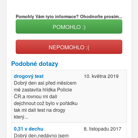
Pomohly Vám tyto informace? Ohodnoťte prosím...
POMOHLO :)
NEPOMOHLO :(
Podobné dotazy
drogový test
10. května 2019
Dobrý den asi před měsícem
mě zastavila hlídka Policie
ČR.a rovnou mi dali
dejchnout což bylo v pořádku
tak mi dali test na drogy
který...
0,31 v dechu
8. listopadu 2017
Dobrý den,nedávno jsem