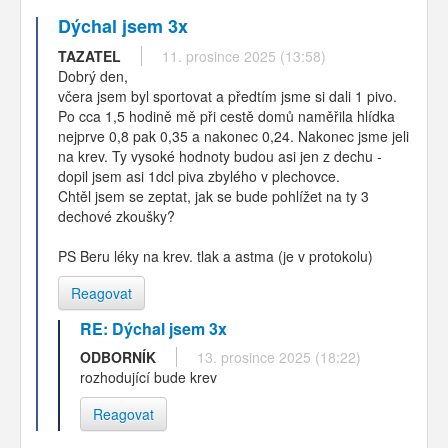
Dýchal jsem 3x
TAZATEL
11. prosince 2025 (13:58)
Dobrý den,
včera jsem byl sportovat a předtím jsme si dali 1 pivo.
Po cca 1,5 hodině mě při cestě domů naměřila hlídka
nejprve 0,8 pak 0,35 a nakonec 0,24. Nakonec jsme jeli
na krev. Ty vysoké hodnoty budou asi jen z dechu -
dopil jsem asi 1dcl piva zbylého v plechovce.
Chtěl jsem se zeptat, jak se bude pohlížet na ty 3
dechové zkoušky?
PS Beru léky na krev. tlak a astma (je v protokolu)
Reagovat
RE: Dýchal jsem 3x
ODBORNÍK
13. prosince 2025 (18:22)
rozhodující bude krev
Reagovat