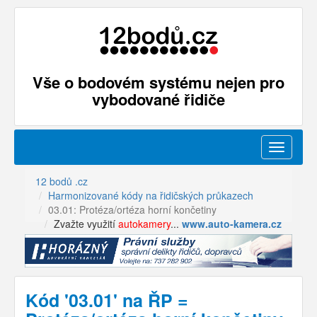
Vše o bodovém systému nejen pro
vybodované řidiče
Menu
12 bodů .cz
Harmonizované kódy na řidičských průkazech
03.01: Protéza/ortéza horní končetiny
Zvažte využití
autokamery
...
www.auto-kamera.cz
Kód '03.01' na ŘP =