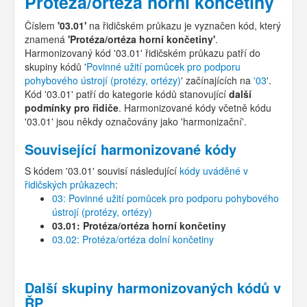
Protéza/ortéza horní končetiny
Číslem
'03.01'
na řidičském průkazu je vyznačen kód, který
znamená
'Protéza/ortéza horní končetiny'
.
Harmonizovaný kód '03.01' řidičském průkazu patří do
skupiny kódů '
Povinné užití pomůcek pro podporu
pohybového ústrojí (protézy, ortézy)
' začínajících na
'03
'.
Kód '03.01' patří do kategorie kódů stanovující
další
podmínky pro řidiče
. Harmonizované kódy včetně kódu
'03.01' jsou někdy označovány jako 'harmonizační'.
Související harmonizované kódy
S kódem '03.01' souvisí následující
kódy uváděné v
řidičských průkazech
:
03: Povinné užití pomůcek pro podporu pohybového
ústrojí (protézy, ortézy)
03.01: Protéza/ortéza horní končetiny
03.02: Protéza/ortéza dolní končetiny
Další skupiny harmonizovaných kódů v
ŘP