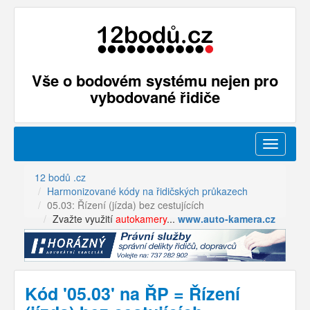
Vše o bodovém systému nejen pro
vybodované řidiče
Menu
12 bodů .cz
Harmonizované kódy na řidičských průkazech
05.03: Řízení (jízda) bez cestujících
Zvažte využití
autokamery
...
www.auto-kamera.cz
Kód '05.03' na ŘP = Řízení