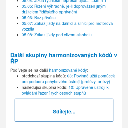
05.04: Jízda rychlostí nepřesahující.......km.h-1
05.05: Řízení výhradně, je-li doprovázen jiným
držitelem řidičského oprávnění
05.06: Bez přívěsu
05.07: Zákaz jízdy na dálnici a silnici pro motorová
vozidla
05.08: Zákaz jízdy pod vlivem alkoholu
Další skupiny harmonizovaných kódů v
ŘP
Podívejte se na další
harmonizované kódy
:
předchozí skupina kódů:
03: Povinné užití pomůcek
pro podporu pohybového ústrojí (protézy, ortézy)
následující skupina kódů:
10: Upravené ústrojí k
ovládání řazení rychlostních stupňů
Sdílejte...