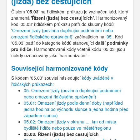
(jízda) bez cestujících
Číslem
'05.03'
na řidičském průkazu je vyznačen kód, který
znamená
'Řízení (jízda) bez cestujících'
. Harmonizovaný
kód '05.03' řidičském průkazu patří do skupiny kódů
'
Omezení jízdy (povinná doplňující podmínění nebo
omezení řidičského oprávnění)
' začínajících na
'05
'. Kód
'05.03' patří do kategorie kódů stanovující
další podmínky
pro řidiče
. Harmonizované kódy včetně kódu '05.03' jsou
někdy označovány jako 'harmonizační'.
Související harmonizované kódy
S kódem '05.03' souvisí následující
kódy uváděné v
řidičských průkazech
:
05: Omezení jízdy (povinná doplňující podmínění
nebo omezení řidičského oprávnění)
05.01: Omezení jízdy podle denní doby (například
jedna hodina po východu slunce a jedna hodina před
západem slunce)
05.02: Omezení jízdy v okruhu .... km od místa
bydliště řidiče nebo pouze ve městě/regionu
05.03: Řízení (jízda) bez cestujících