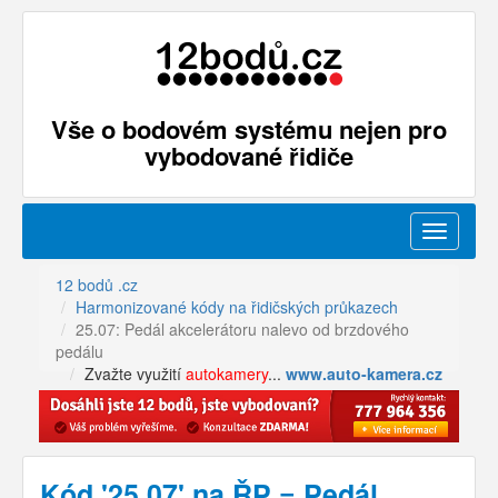
Vše o bodovém systému nejen pro
vybodované řidiče
Menu
12 bodů .cz
Harmonizované kódy na řidičských průkazech
25.07: Pedál akcelerátoru nalevo od brzdového
pedálu
Zvažte využití
autokamery
...
www.auto-kamera.cz
Kód '25.07' na ŘP = Pedál