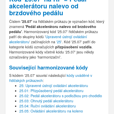
akcelerátoru nalevo od
brzdového pedálu
Číslem
'25.07'
na řidičském průkazu je vyznačen kód, který
znamená
'Pedál akcelerátoru nalevo od brzdového
pedálu'
. Harmonizovaný kód '25.07' řidičském průkazu
patří do skupiny kódů '
Upravené ústrojí ovládání
akcelerátoru
' začínajících na
'25
'. Kód '25.07' patří do
kategorie kódů označujících
přizpůsobení vozidla
.
Harmonizované kódy včetně kódu '25.07' jsou někdy
označovány jako 'harmonizační'.
Související harmonizované kódy
S kódem '25.07' souvisí následující
kódy uváděné v
řidičských průkazech
:
25: Upravené ústrojí ovládání akcelerátoru
25.01: Přizpůsobený pedál akcelerátoru
25.02: Pedál akcelerátoru s podložkou pro chodidlo
25.03: Ohnutý pedál akcelerátoru
25.04: Ruční ovládání akcelerátoru
25.05: Ovládání akcelerátoru na koleno