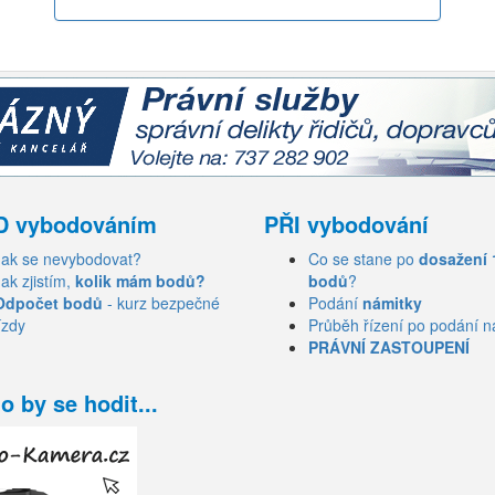
D vybodováním
PŘI vybodování
Jak se nevybodovat?
Co se stane po
dosažení 
Jak zjistím,
kolik mám bodů?
bodů
?
Odpočet bodů
- kurz bezpečné
Podání
námitky
ízdy
Průběh řízení po podání n
PRÁVNÍ ZASTOUPENÍ
o by se hodit...