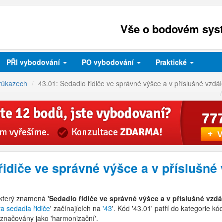
Vše o bodovém syst
PŘI
vybodování
PO
vybodování
Praktické
růkazech
43.01: Sedadlo řidiče ve správné výšce a v příslušné vzdál
řidiče ve správné výšce a v příslušné 
 který znamená
'Sedadlo řidiče ve správné výšce a v příslušné vzdá
a sedadla řidiče
' začínajících na
'43
'. Kód '43.01' patří do kategorie k
značovány jako 'harmonizační'.