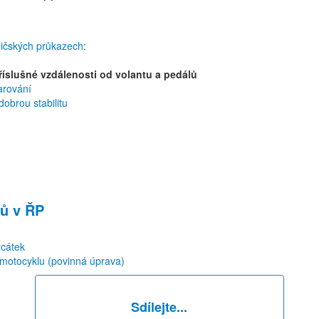
dičských průkazech
:
říslušné vzdálenosti od volantu a pedálů
arování
obrou stabilitu
ů v ŘP
rcátek
 motocyklu (povinná úprava)
Sdílejte...