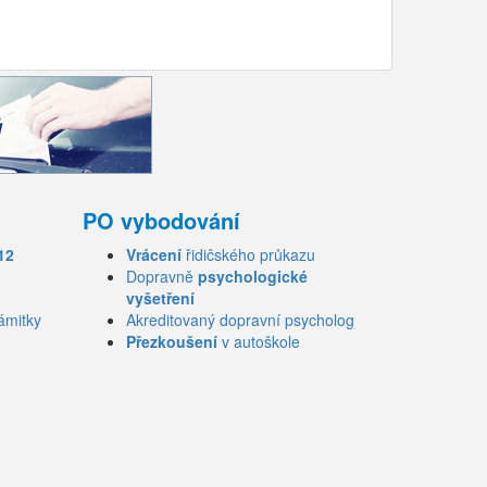
PO vybodování
12
Vrácení
řidičského průkazu
Dopravně
psychologické
vyšetření
ámitky
Akreditovaný dopravní psycholog
Přezkoušení
v autoškole