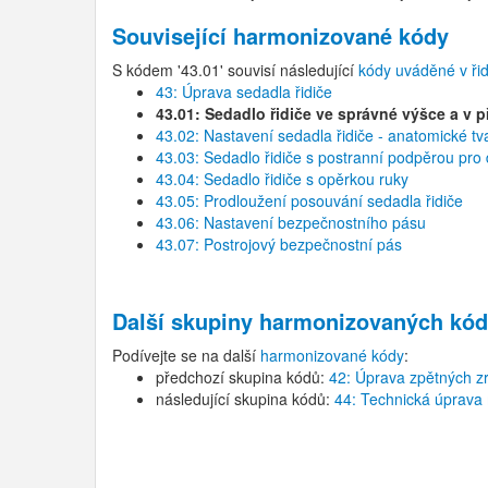
Související harmonizované kódy
S kódem '43.01' souvisí následující
kódy uváděné v ři
43: Úprava sedadla řidiče
43.01: Sedadlo řidiče ve správné výšce a v p
43.02: Nastavení sedadla řidiče - anatomické tv
43.03: Sedadlo řidiče s postranní podpěrou pro d
43.04: Sedadlo řidiče s opěrkou ruky
43.05: Prodloužení posouvání sedadla řidiče
43.06: Nastavení bezpečnostního pásu
43.07: Postrojový bezpečnostní pás
Další skupiny harmonizovaných kód
Podívejte se na další
harmonizované kódy
:
předchozí skupina kódů:
42: Úprava zpětných z
následující skupina kódů:
44: Technická úprava