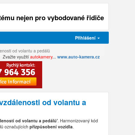
ému nejen pro vybodované řidiče
Přihlášení
enosti od volantu a pedálů
Zvažte využití
autokamery
...
www.auto-kamera.cz
vzdálenosti od volantu a
lenosti od volantu a pedálů'
. Harmonizovaný kód
ódů označujících
přizpůsobení vozidla
.