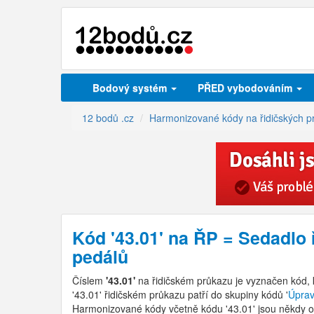
Bodový systém
PŘED vybodováním
12 bodů .cz
Harmonizované kódy na řidičských p
Kód '43.01' na ŘP = Sedadlo 
pedálů
Číslem
'43.01'
na řidičském průkazu je vyznačen kód,
'43.01' řidičském průkazu patří do skupiny kódů '
Úprav
Harmonizované kódy včetně kódu '43.01' jsou někdy o