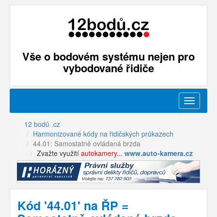
Vše o bodovém systému nejen pro
vybodované řidiče
Menu
12 bodů .cz
Harmonizované kódy na řidičských průkazech
44.01: Samostatně ovládaná brzda
Zvažte využití
autokamery
...
www.auto-kamera.cz
Kód '44.01' na ŘP =