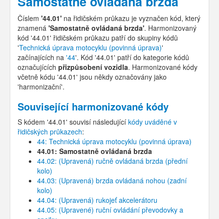
Samostatně ovládaná brzda
Číslem
'44.01'
na řidičském průkazu je vyznačen kód, který
znamená
'Samostatně ovládaná brzda'
. Harmonizovaný
kód '44.01' řidičském průkazu patří do skupiny kódů
'
Technická úprava motocyklu (povinná úprava)
'
začínajících na
'44
'. Kód '44.01' patří do kategorie kódů
označujících
přizpůsobení vozidla
. Harmonizované kódy
včetně kódu '44.01' jsou někdy označovány jako
'harmonizační'.
Související harmonizované kódy
S kódem '44.01' souvisí následující
kódy uváděné v
řidičských průkazech
:
44: Technická úprava motocyklu (povinná úprava)
44.01: Samostatně ovládaná brzda
44.02: (Upravená) ručně ovládaná brzda (přední
kolo)
44.03: (Upravená) brzda ovládaná nohou (zadní
kolo)
44.04: (Upravená) rukojeť akcelerátoru
44.05: (Upravené) ruční ovládání převodovky a