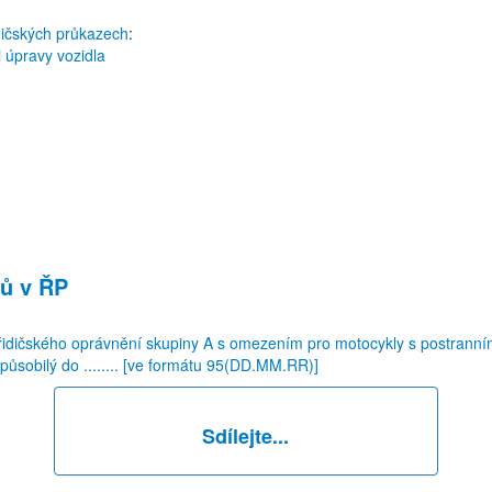
dičských průkazech
:
i úpravy vozidla
ů v ŘP
 řidičského oprávnění skupiny A s omezením pro motocykly s postranním
způsobilý do ........ [ve formátu 95(DD.MM.RR)]
Sdílejte...