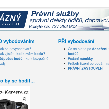
D vybodováním
PŘI vybodování
Jak se nevybodovat?
Co se stane po
dosažení 
Jak zjistím,
kolik mám bodů?
bodů
?
Odpočet bodů
- kurz bezpečné
Podání
námitky
ízdy
Průběh řízení po podání n
PRÁVNÍ ZASTOUPENÍ
o by se hodit...