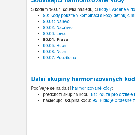
S kódem '90.04' souvisí následující
kódy uváděné v ři
90: Kódy použité v kombinaci s kódy definujícím
90.01: Nalevo
90.02: Napravo
90.03: Levá
90.04: Pravá
90.05: Ruční
90.06: Nožní
90.07: Použitelná
Další skupiny harmonizovaných kód
Podívejte se na další
harmonizované kódy
:
předchozí skupina kódů:
81: Pouze pro držitele
následující skupina kódů:
95: Řidič je profesně 