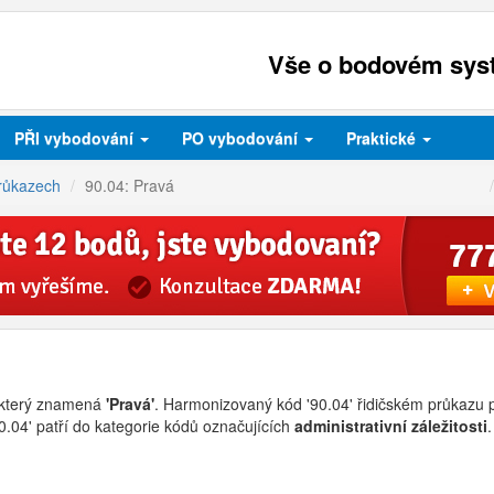
Vše o bodovém syst
PŘI
vybodování
PO
vybodování
Praktické
růkazech
90.04: Pravá
 který znamená
'Pravá'
. Harmonizovaný kód '90.04' řidičském průkazu p
90.04' patří do kategorie kódů označujících
administrativní záležitosti