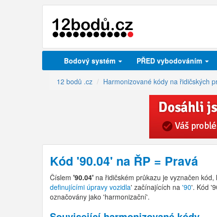
Bodový systém
PŘED vybodováním
12 bodů .cz
Harmonizované kódy na řidičských p
Kód '90.04' na ŘP = Pravá
Číslem
'90.04'
na řidičském průkazu je vyznačen kód,
definujícími úpravy vozidla
' začínajících na
'90
'. Kód '
označovány jako 'harmonizační'.
Související harmonizované kódy