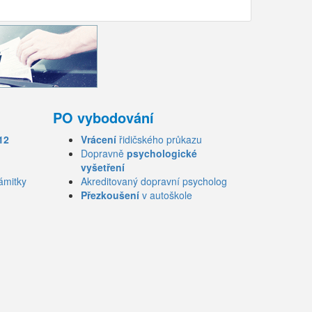
PO vybodování
12
Vrácení
řidičského průkazu
Dopravně
psychologické
vyšetření
ámitky
Akreditovaný dopravní psycholog
Přezkoušení
v autoškole