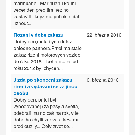
marihuane.. Marihuanu kouril
vecer den pred tim nez ho
zastavili.. kdyz mu policiste dali
liznout...
Rozeni v dobe zakazu
22. března 2016
Dobry den,mela bych dotaz
ohledne partnera.Pritel ma stale
zakaz rizeni motorovych vozidel
do roku 2018 ...behem 4 let od
roku 2012 byl chycen...
Jizda po skonceni zakazu
6. března 2013
rizeni a vydavani se za jinou
osobu
Dobry den, pritel byl
vybodovanej (za pasy a svetla),
odebrali mu ridicak na rok, v te
dobe ho chytli znova a trest mu
prodlouzily... Cely zivot se...