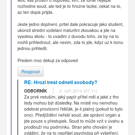
rozhodne soud, ale ted je to hrozne tezke, cekat na to,
az ten dopis prijde.
Jeste jedno doplneni, pritel dale pokracuje jako student,
ukoncil stredni vzdelani maturitni zkouskou a jde na
vysokou skolu - to uvadim z duvodu toho, ze by na to
mohli prihlednout, ale nevim, zda to jde, kdyz uz k tomu
jednou prihledli.
Predem moc dekuji za odpoved
Reagovat
RE: Hrozi trest odneti svobody?
ODBORNÍK
2. září 2014 (07:11)
Za prvé netuším, jaký papír přítel měl a jaké z tho
tedy mohou být důsledky. Na místě mu nemohou
odebrat provizorní řidičák, je-li platný (pokud to bylo
ono). Předjíždění neřeší soud, ale správní orgán a
jde pouze o přestupek. Soud to může vzít v úvahu a
prodlouží mu podmínku. Stran jeho chování je
zvláštní, že na to nepřišel psycholog při vyšetření.