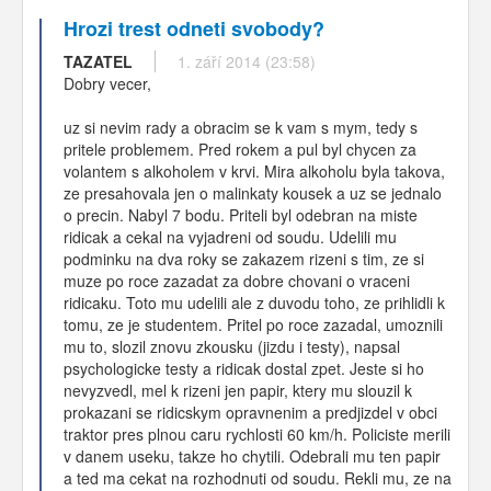
Hrozi trest odneti svobody?
TAZATEL
1. září 2014 (23:58)
Dobry vecer,
uz si nevim rady a obracim se k vam s mym, tedy s
pritele problemem. Pred rokem a pul byl chycen za
volantem s alkoholem v krvi. Mira alkoholu byla takova,
ze presahovala jen o malinkaty kousek a uz se jednalo
o precin. Nabyl 7 bodu. Priteli byl odebran na miste
ridicak a cekal na vyjadreni od soudu. Udelili mu
podminku na dva roky se zakazem rizeni s tim, ze si
muze po roce zazadat za dobre chovani o vraceni
ridicaku. Toto mu udelili ale z duvodu toho, ze prihlidli k
tomu, ze je studentem. Pritel po roce zazadal, umoznili
mu to, slozil znovu zkousku (jizdu i testy), napsal
psychologicke testy a ridicak dostal zpet. Jeste si ho
nevyzvedl, mel k rizeni jen papir, ktery mu slouzil k
prokazani se ridicskym opravnenim a predjizdel v obci
traktor pres plnou caru rychlosti 60 km/h. Policiste merili
v danem useku, takze ho chytili. Odebrali mu ten papir
a ted ma cekat na rozhodnuti od soudu. Rekli mu, ze na