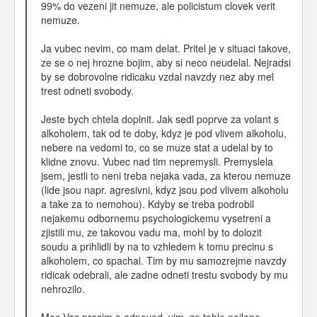
99% do vezeni jit nemuze, ale policistum clovek verit
nemuze.
Ja vubec nevim, co mam delat. Pritel je v situaci takove,
ze se o nej hrozne bojim, aby si neco neudelal. Nejradsi
by se dobrovolne ridicaku vzdal navzdy nez aby mel
trest odneti svobody.
Jeste bych chtela doplnit. Jak sedl poprve za volant s
alkoholem, tak od te doby, kdyz je pod vlivem alkoholu,
nebere na vedomi to, co se muze stat a udelal by to
klidne znovu. Vubec nad tim nepremysli. Premyslela
jsem, jestli to neni treba nejaka vada, za kterou nemuze
(lide jsou napr. agresivni, kdyz jsou pod vlivem alkoholu
a take za to nemohou). Kdyby se treba podrobil
nejakemu odbornemu psychologickemu vysetreni a
zjistili mu, ze takovou vadu ma, mohl by to dolozit
soudu a prihlidli by na to vzhledem k tomu precinu s
alkoholem, co spachal. Tim by mu samozrejme navzdy
ridicak odebrali, ale zadne odneti trestu svobody by mu
nehrozilo.
Moc Vas prosim o odpoved, vim, ze tohle nejlepe