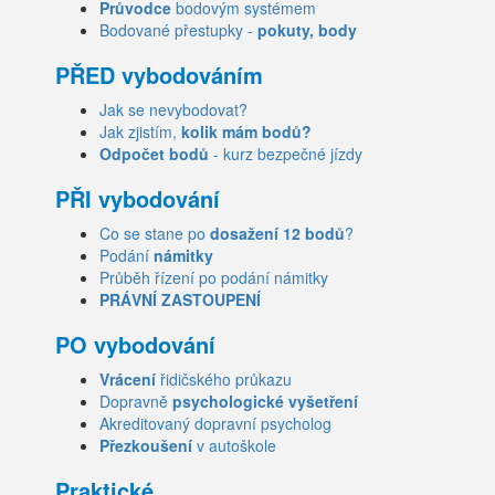
Průvodce
bodovým systémem
Bodované přestupky -
pokuty, body
PŘED vybodováním
Jak se nevybodovat?
Jak zjistím,
kolik mám bodů?
Odpočet bodů
- kurz bezpečné jízdy
PŘI vybodování
Co se stane po
dosažení 12 bodů
?
Podání
námitky
Průběh řízení po podání námitky
PRÁVNÍ ZASTOUPENÍ
PO vybodování
Vrácení
řidičského průkazu
Dopravně
psychologické vyšetření
Akreditovaný dopravní psycholog
Přezkoušení
v autoškole
Praktické