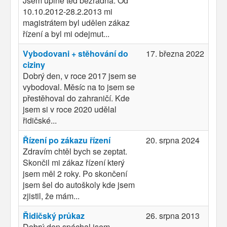
Jsem uplně ted bezradná. Od
10.10.2012-28.2.2013 mi
magistrátem byl udělen zákaz
řízení a byl mi odejmut...
Vybodovani + stěhování do
17. března 2022
ciziny
Dobrý den, v roce 2017 jsem se
vybodoval. Měsíc na to jsem se
přestěhoval do zahraničí. Kde
jsem si v roce 2020 udělal
řidičské...
Řízení po zákazu řízení
20. srpna 2024
Zdravím chtěl bych se zeptat.
Skončil mi zákaz řízení který
jsem měl 2 roky. Po skončení
jsem šel do autoškoly kde jsem
zjistil, že mám...
Řidičský průkaz
26. srpna 2013
Dobrý den spáchal jsem