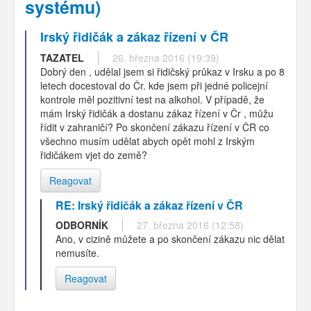
systému)
Irský řidičák a zákaz řízení v ČR
TAZATEL
26. března 2016 (19:39)
Dobrý den , udělal jsem si řidičský průkaz v Irsku a po 8
letech docestoval do Čr. kde jsem při jedné policejní
kontrole měl pozitivní test na alkohol. V případě, že
mám Irský řidičák a dostanu zákaz řízení v Čr , můžu
řídit v zahraničí? Po skončení zákazu řízení v ČR co
všechno musím udělat abych opět mohl z Irským
řidičákem vjet do země?
Reagovat
RE: Irský řidičák a zákaz řízení v ČR
ODBORNÍK
27. března 2016 (12:58)
Ano, v cizině můžete a po skončení zákazu nic dělat
nemusíte.
Reagovat