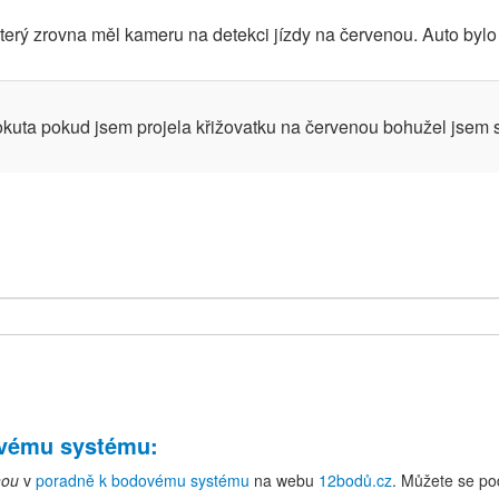
erý zrovna měl kameru na detekci jízdy na červenou. Auto bylo 
okuta pokud jsem projela křižovatku na červenou bohužel jsem si
ovému systému
:
nou
v
poradně k bodovému systému
na webu
12bodů.cz
. Můžete se po