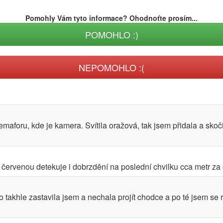
Pomohly Vám tyto informace? Ohodnoťte prosím...
POMOHLO :)
NEPOMOHLO :(
maforu, kde je kamera. Svítila oražová, tak jsem přidala a skoč
ervenou detekuje i dobrzdění na poslední chvilku cca metr za čá
takhle zastavila jsem a nechala projít chodce a po té jsem se 