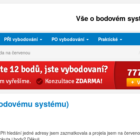
Vše o bodovém syst
PŘI
vybodování
PO
vybodování
Praktické
zda na červenou
 bodovému systému)
ři hledání jedné adresy jsem zazmatkovala a projela jsem na červenou
kuta i body? Děkuji