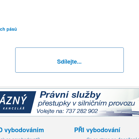
ích pásů
Sdílejte...
D vybodováním
PŘI vybodování