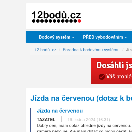
Bodový systém
PŘED vybodováním
12 bodů .cz
Poradna k bodovému systému
Jí
Jízda na červenou (dotaz k
Jízda na červenou
TAZATEL
19. ledna 2024 (16:31)
Dobrý den, mám dotaz ohledně jízdy na červenou. P
kamera nebo ne. Ale mám dotaz co mohu čekat. Po