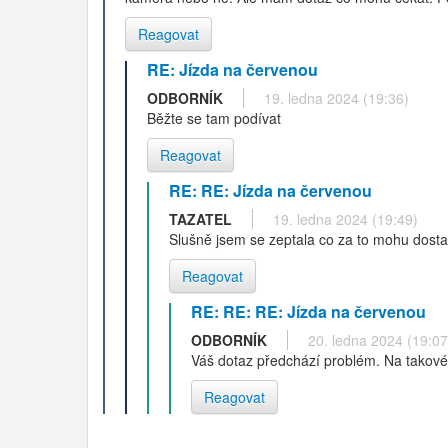
Reagovat
RE: Jízda na červenou
ODBORNÍK
19. ledna 2024 (19:36)
Běžte se tam podívat
Reagovat
RE: RE: Jízda na červenou
TAZATEL
19. ledna 2024 (19:49)
Slušně jsem se zeptala co za to mohu dostat.
Reagovat
RE: RE: RE: Jízda na červenou
ODBORNÍK
20. ledna 2024 (19:07
Váš dotaz předchází problém. Na takové 
Reagovat