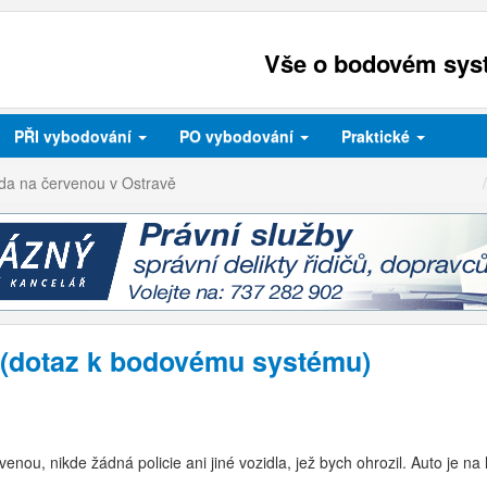
Vše o bodovém syst
PŘI
vybodování
PO
vybodování
Praktické
zda na červenou v Ostravě
 (dotaz k bodovému systému)
nou, nikde žádná policie ani jiné vozidla, jež bych ohrozil. Auto je na 