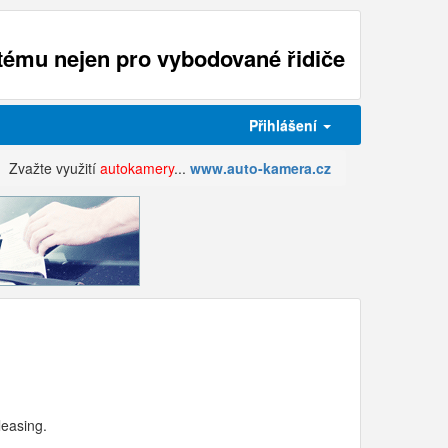
ému nejen pro vybodované řidiče
Přihlášení
Zvažte využití
autokamery
...
www.auto-kamera.cz
leasing.