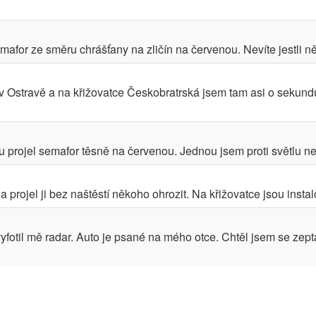
afor ze směru chrášťany na zličín na červenou. Nevíte jestli někd
 v Ostravě a na křižovatce Českobratrská jsem tam asi o sekund
rojel semafor těsně na červenou. Jednou jsem proti světlu nepo
 projel ji bez naštěstí někoho ohrozit. Na křižovatce jsou insta
fotil mě radar. Auto je psané na mého otce. Chtěl jsem se zepta