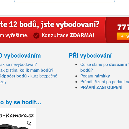
D vybodováním
PŘI vybodování
Jak se nevybodovat?
Co se stane po
dosažení 
Jak zjistím,
kolik mám bodů?
bodů
?
Odpočet bodů
- kurz bezpečné
Podání
námitky
ízdy
Průběh řízení po podání n
PRÁVNÍ ZASTOUPENÍ
o by se hodit...