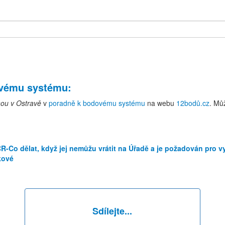
ovému systému
:
nou v Ostravě
v
poradně k bodovému systému
na webu
12bodů.cz
. Mů
-Co dělat, když jej nemůžu vrátit na Úřadě a je požadován pro 
kové
Sdílejte...