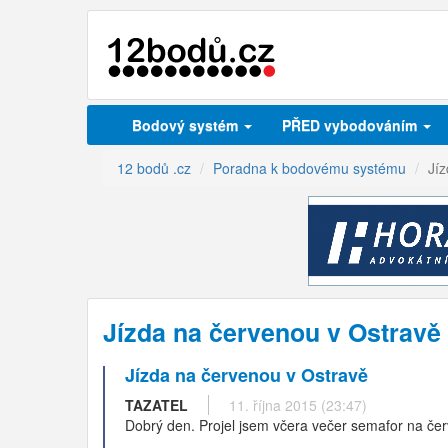
Bodový systém
PŘED vybodováním
12 bodů .cz
Poradna k bodovému systému
Jí
Jízda na červenou v Ostravě
Jízda na červenou v Ostravě
TAZATEL
11. října 2015 (23:47)
Dobrý den. Projel jsem včera večer semafor na červe