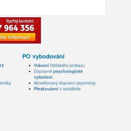
PO vybodování
12
Vrácení
řidičského průkazu
Dopravně
psychologické
vyšetření
ámitky
Akreditovaný dopravní psycholog
Přezkoušení
v autoškole