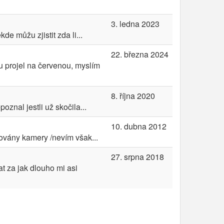
3. ledna 2023
e můžu zjistit zda li...
22. března 2024
u projel na červenou, myslím
8. října 2020
znal jestli už skočila...
10. dubna 2012
lovány kamery /nevím však...
27. srpna 2018
t za jak dlouho mi asi