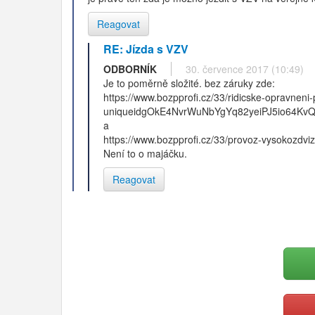
Reagovat
RE: Jízda s VZV
ODBORNÍK
30. července 2017 (10:49)
Je to poměrně složité. bez záruky zde:
https://www.bozpprofi.cz/33/ridicske-opravneni
uniqueidgOkE4NvrWuNbYgYq82yeiPJ5io64KvQx
a
https://www.bozpprofi.cz/33/provoz-vysokozd
Není to o majáčku.
Reagovat