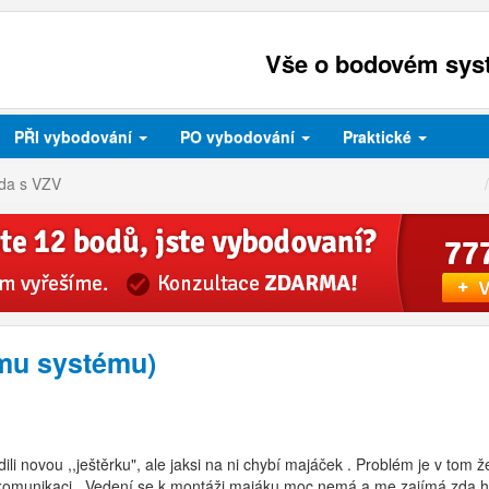
Vše o bodovém syst
PŘI
vybodování
PO
vybodování
Praktické
zda s VZV
ému systému)
ili novou ,,ještěrku", ale jaksi na ni chybí majáček . Problém je v tom že
 komunikaci . Vedení se k montáži majáku moc nemá a me zajímá zda hro