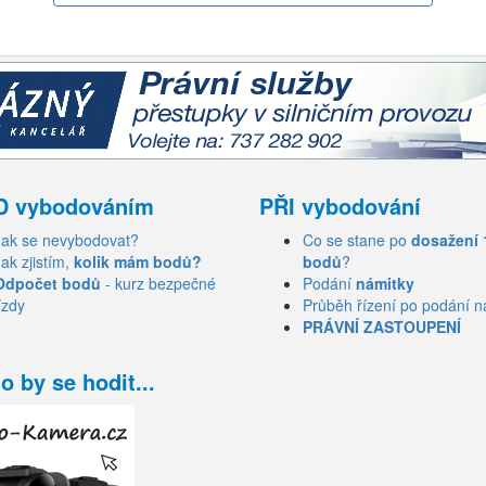
D vybodováním
PŘI vybodování
Jak se nevybodovat?
Co se stane po
dosažení 
Jak zjistím,
kolik mám bodů?
bodů
?
Odpočet bodů
- kurz bezpečné
Podání
námitky
ízdy
Průběh řízení po podání n
PRÁVNÍ ZASTOUPENÍ
o by se hodit...