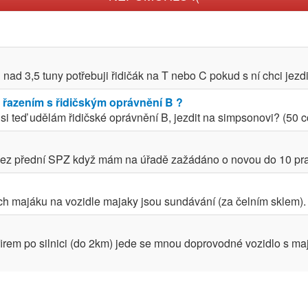
nad 3,5 tuny potřebuji řidičák na T nebo C pokud s ní chci jezdit p
 řazením s řidičským oprávnění B ?
si teď udělám řidičské oprávnění B, jezdit na simpsonovi? (50 c
 bez přední SPZ když mám na úřadě zažádáno o novou do 10 prac
ých majáku na vozidle majaky jsou sundávání (za čelním sklem). P
 firem po silnici (do 2km) jede se mnou doprovodné vozidlo s 