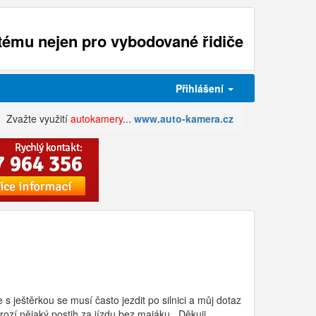
ému nejen pro vybodované řidiče
Přihlášení
Zvažte využití
autokamery
...
www.auto-kamera.cz
 s ještěrkou se musí často jezdit po silnici a můj dotaz
zí nějaký postih za jízdu bez majáku . Děkuji