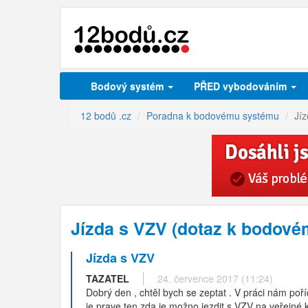
Bodový systém
PŘED vybodováním
12 bodů .cz
Poradna k bodovému systému
Jí
Jízda s VZV (dotaz k bodov
Jízda s VZV
TAZATEL
24. července 2017 (11:24)
Dobrý den , chtěl bych se zeptat . V práci nám poříd
je prave ten zda je možno jezdit s VZV na veřejné