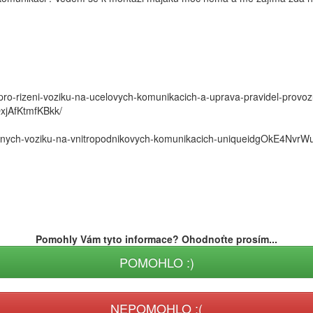
-pro-rizeni-voziku-na-ucelovych-komunikacich-a-uprava-pravidel-provoz
jAfKtmfKBkk/
viznych-voziku-na-vnitropodnikovych-komunikacich-uniqueidgOkE4Nv
Pomohly Vám tyto informace? Ohodnoťte prosím...
POMOHLO :)
NEPOMOHLO :(