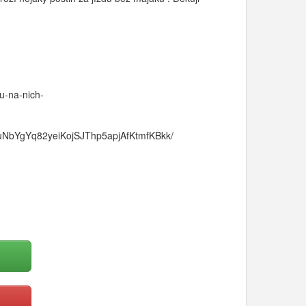
u-na-nich-
rWuNbYgYq82yeiKojSJThp5apjAfKtmfKBkk/