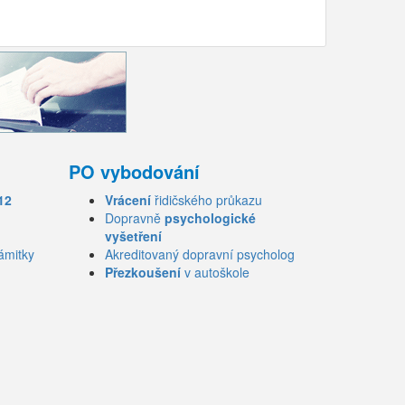
PO vybodování
12
Vrácení
řidičského průkazu
Dopravně
psychologické
vyšetření
ámitky
Akreditovaný dopravní psycholog
Přezkoušení
v autoškole