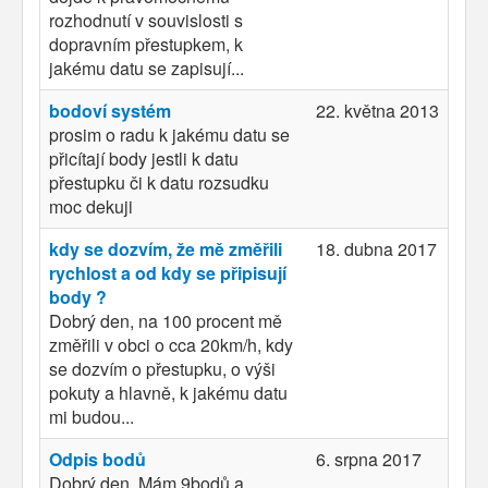
rozhodnutí v souvislosti s
dopravním přestupkem, k
jakému datu se zapisují...
bodoví systém
22. května 2013
prosim o radu k jakému datu se
přicítají body jestli k datu
přestupku či k datu rozsudku
moc dekuji
kdy se dozvím, že mě změřili
18. dubna 2017
rychlost a od kdy se připisují
body ?
Dobrý den, na 100 procent mě
změřili v obci o cca 20km/h, kdy
se dozvím o přestupku, o výši
pokuty a hlavně, k jakému datu
mi budou...
Odpis bodů
6. srpna 2017
Dobrý den, Mám 9bodů a