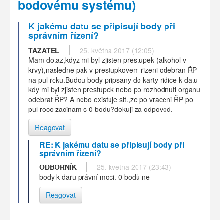
bodovému systému)
K jakému datu se připisují body při
správním řízení?
TAZATEL
25. května 2017 (12:05)
Mam dotaz,kdyz mi byl zjisten prestupek (alkohol v
krvy),nasledne pak v prestupkovem rizeni odebran ŘP
na pul roku.Budou body pripsany do karty ridice k datu
kdy mi byl zjisten prestupek nebo po rozhodnuti organu
odebrat ŘP? A nebo existuje sit.,ze po vraceni ŘP po
pul roce zacinam s 0 bodu?dekuji za odpoved.
Reagovat
RE: K jakému datu se připisují body při
správním řízení?
ODBORNÍK
25. května 2017 (23:43)
body k daru právní moci. 0 bodů ne
Reagovat