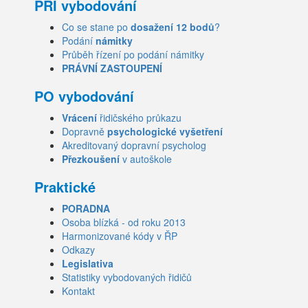
PŘI vybodování
Co se stane po
dosažení 12 bodů
?
Podání
námitky
Průběh řízení po podání námitky
PRÁVNÍ ZASTOUPENÍ
PO vybodování
Vrácení
řidičského průkazu
Dopravně
psychologické vyšetření
Akreditovaný dopravní psycholog
Přezkoušení
v autoškole
Praktické
PORADNA
Osoba blízká - od roku 2013
Harmonizované kódy v ŘP
Odkazy
Legislativa
Statistiky vybodovaných řidičů
Kontakt