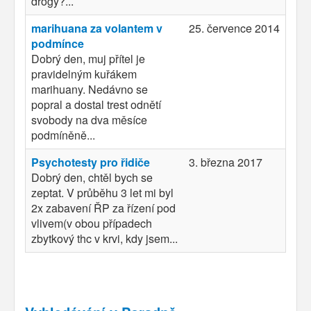
drogy?...
marihuana za volantem v
25. července 2014
podmínce
Dobrý den, muj přítel je
pravidelným kuřákem
marihuany. Nedávno se
popral a dostal trest odnětí
svobody na dva měsíce
podmíněně...
Psychotesty pro řidiče
3. března 2017
Dobrý den, chtěl bych se
zeptat. V průběhu 3 let mi byl
2x zabavení ŘP za řízení pod
vlivem(v obou případech
zbytkový thc v krvi, kdy jsem...