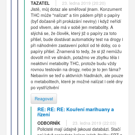
TAZATEL
23. ledna 2019 (20:20)
Jistě, můj dotaz ale směřoval jinam. Konzument
THC může "nalízat" a tím pádem přijít o papíry
(byť dočasně při prokázání neviny) i když neřídí
pod vlivem, ale má v sobě jen metabolity. A
slýchá se, že člověk, který již o papíry za toto
přišel, bude dostávat automaticky test na drogy i
při náhodném zastavení policií od té doby, co o
papíry přišel. Znamená to tedy, že si již nemůžu
dovolit mít ve slinách, potažmo ve zbytku těla i
neaktivní metabolity THC, protože budu vždy
rovnou testován na drogy, nebo je to jen fáma?
Nebavím se teď o aktivních hladinách, ale pouze
o metabolitech, které je možné nalízat i celé dny
po vystřízlivění
Reagovat
RE: RE: RE: Kouření marihuany a
řízení
ODBORNÍK
23. ledna 2019 (22:03)
Policisté mají údajně jakousi databázi. Stačí
prý když projedete kolem jejich čtečky SPZ a