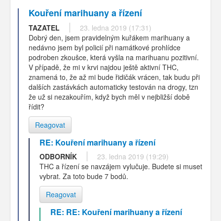
Kouření marihuany a řízení
TAZATEL
23. ledna 2019 (17:31)
Dobrý den, jsem pravidelným kuřákem marihuany a
nedávno jsem byl policií při namátkové prohlídce
podroben zkoušce, která vyšla na marihuanu pozitivní.
V případě, že mi v krvi najdou ještě aktivní THC,
znamená to, že až mi bude řidičák vrácen, tak budu při
dalších zastávkách automaticky testován na drogy, tzn
že už si nezakouřím, když bych měl v nejbližší době
řídit?
Reagovat
RE: Kouření marihuany a řízení
ODBORNÍK
23. ledna 2019 (19:29)
THC a řízení se navzájem vylučuje. Budete si muset
vybrat. Za toto bude 7 bodů.
Reagovat
RE: RE: Kouření marihuany a řízení