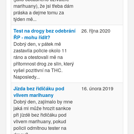
marihuany), že jsi třeba dám
práska a dejme tomu za
týden mě...
Test na drogy bez odebrání
26. října 2020
ŘP - mohu řídit?
Dobrý den, v pátek mě
zastavila policie okolo 11
ráno a otestovali mě na
přítomnost drog ze slin, který
vyšel pozitivní na THC.
Naposledy...
Jízda bez řidičáku pod
16. února 2019
vlivem marihuany
Dobrý den, zajímalo by mne
jaká mi může hrozit sankce
při jízdě bez řidičáku pod
vlivem marihuany, pokud
policii odmítnou tester na