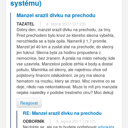
systému)
Manzel srazil divku na prechodu
TAZATEL
4. srpna 2017 (21:23)
Dobry den, manzel srazil divku na prechodu, za tmy.
Pred prechodem bylo krovi ze ktereho slecna vybehla,
nerozhledla se a byla opila. Namerili ji 1,7 promile.
Manzel jel 40 km a zustal stat na prechode, do slecny
jen tuknul. Slecna byla za hodinu propustena z
nemocnice, bez zraneni. A prisla na misto nehody, kde
vse uzavrela. Manzelovi policie strhla 4 body a dostal
pokutu. Maminka od slecny, ale najednou chce od
pojistovny financni odskodneni, ze pry ma slecna
hematom na mozku, ktery se ztraci. Moc nevime co se
deje, nikdo nas nekontaktoval. Muze to mit pro manzela
nejake nasledky v podobe trestneho cinu? Moc dekuji
Reagovat
RE: Manzel srazil divku na prechodu
ODBORNÍK
5. srpna 2017 (19:17)
Nezlobte se, ale na to budete potřebovat
advokáta
.