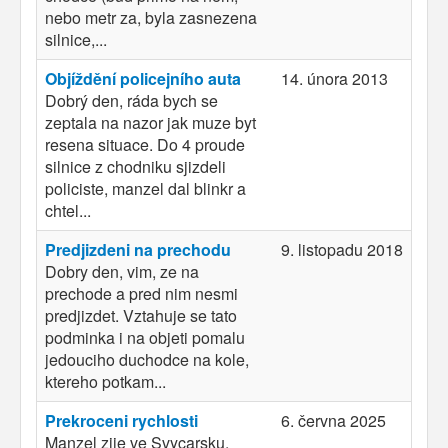
nebo metr za, byla zasnezena
silnice,...
Objíždění policejního auta
14. února 2013
Dobrý den, ráda bych se
zeptala na nazor jak muze byt
resena situace. Do 4 proude
silnice z chodniku sjizdeli
policiste, manzel dal blinkr a
chtel...
Predjizdeni na prechodu
9. listopadu 2018
Dobry den, vim, ze na
prechode a pred nim nesmi
predjizdet. Vztahuje se tato
podminka i na objeti pomalu
jedouciho duchodce na kole,
ktereho potkam...
Prekroceni rychlosti
6. června 2025
Manzel zije ve Svycarsku.