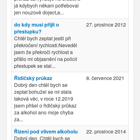
já kdybych někam potřeboval
jen nouzově doject,a...
do kdy musí přijít o
27. prosince 2012
přestupku?
Chtěl bych zeptat jestli při
překročení rychlosti.Neveděl
jsem že překroči rychlost a
příšlo mi objasnění na policii
přestupek se stal...
Řidičský průkaz
8. července 2021
Dobrý den chtěl bych se
zeptat bohužel se mi stala
taková věc, v roce 12.2019
jsem přišel o řidičský průkaz
za alkohol ano moje chyba
za...
Řízení pod vlivem alkoholu
22. prosince 2014
Dobrý den. Chtěl bych se