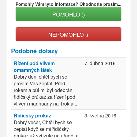
Pomohly Vám tyto informace? Ohodnoťte prosím...
POMOHLO :)
NEPOMOHLO :(
Podobné dotazy
Řízení pod vlivem
7. dubna 2016
omamných látek
Dobrý den, chtěl bych se
prosím Vás zeptat. Před
rokem a půl mi byl odebrán
řidičský průkaz za řízení pod
vlivem marihuany na 1rok a...
Řidičský prukaz
3. května 2016
Dobrý večer, Chtěl bych se
zeptat když se mi řidičský
prukaz už vyřizuje na uřadě, a