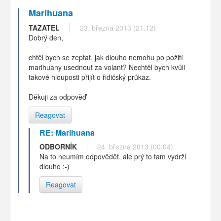
Marihuana
TAZATEL
23. března 2013 (21:12)
Dobrý den,
chtěl bych se zeptat, jak dlouho nemohu po požití
marihuany usednout za volant? Nechtěl bych kvůli
takové hlouposti přijít o řidičský průkaz.
Děkuji za odpověď
Reagovat
RE: Marihuana
ODBORNÍK
24. března 2013 (00:04)
Na to neumím odpovědět, ale prý to tam vydrží
dlouho :-)
Reagovat