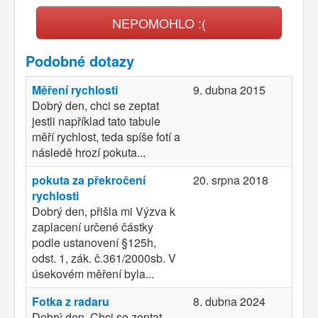
NEPOMOHLO :(
Podobné dotazy
Měření rychlosti
9. dubna 2015
Dobrý den, chci se zeptat
jestli například tato tabule
měří rychlost, teda spíše fotí a
následě hrozí pokuta...
pokuta za překročení
20. srpna 2018
rychlosti
Dobrý den, přišla mi Výzva k
zaplacení určené částky
podle ustanovení §125h,
odst. 1, zák. č.361/2000sb. V
úsekovém měření byla...
Fotka z radaru
8. dubna 2024
Dobrý den. Chci se zeptat,