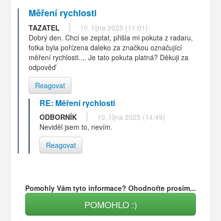
Měření rychlosti
TAZATEL
10. října 2025 (11:01)
Dobrý den. Chci se zeptat, přišla mi pokuta z radaru,
fotka byla pořízena daleko za značkou označující
měření rychlosti.... Je tato pokuta platná? Děkuji za
odpověď
Reagovat
RE: Měření rychlosti
ODBORNÍK
10. října 2025 (14:49)
Neviděl jsem to, nevím.
Reagovat
Pomohly Vám tyto informace? Ohodnoťte prosím...
POMOHLO :)