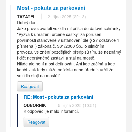
Most - pokuta za parkování
TAZATEL
2. října 2025 (22:13)
Dobrý den.
Jako provozovateli vozidla mi přišla do datové schránky
"Výzva k uhrazení určené částky" za porušení
povinnosti stanovené v ustanovení dle § 27 odstavce 1
písmena l) zákona č. 361/2000 Sb., o silničním
provozu, ve znění pozdějších předpisů tím, že neznámý
řidič: neprávněně zastavil a stál na mostě.
Nikde ale není most definován. Ani kde začíná a kde
končí. Jak tedy může policista nebo úředník určit že
vozidlo stojí na mostě?
Reagovat
RE: Most - pokuta za parkování
ODBORNÍK
5. října 2025 (10:51)
K odpovědi je málo inforamcí.
Reagovat