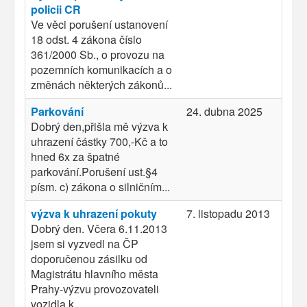
policii CR
Ve věci porušení ustanovení
18 odst. 4 zákona číslo
361/2000 Sb., o provozu na
pozemních komunikacích a o
změnách některých zákonů...
Parkování
24. dubna 2025
Dobrý den,přišla mě výzva k
uhrazení částky 700,-Kč a to
hned 6x za špatné
parkování.Porušení ust.§4
písm. c) zákona o silničním...
výzva k uhrazení pokuty
7. listopadu 2013
Dobrý den. Včera 6.11.2013
jsem si vyzvedl na ČP
doporučenou zásilku od
Magistrátu hlavního města
Prahy-výzvu provozovateli
vozidla k...