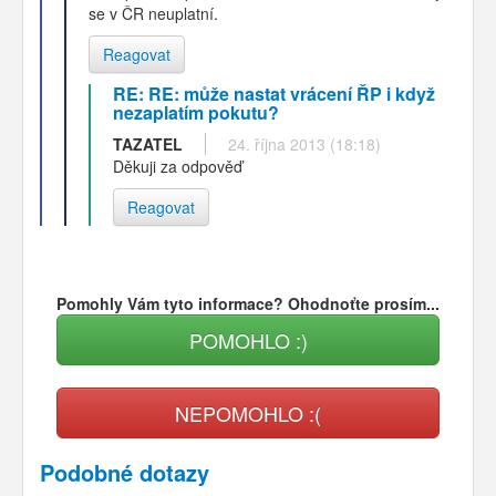
se v ČR neuplatní.
Reagovat
RE: RE: může nastat vrácení ŘP i když
nezaplatím pokutu?
TAZATEL
24. října 2013 (18:18)
Děkuji za odpověď
Reagovat
Pomohly Vám tyto informace? Ohodnoťte prosím...
POMOHLO :)
NEPOMOHLO :(
Podobné dotazy