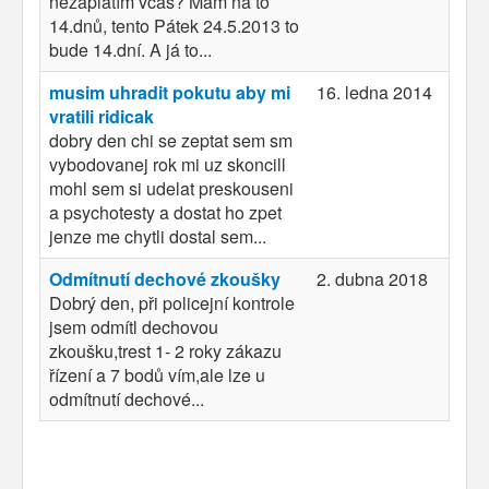
nezaplatím včas? Mám na to
14.dnů, tento Pátek 24.5.2013 to
bude 14.dní. A já to...
musim uhradit pokutu aby mi
16. ledna 2014
vratili ridicak
dobry den chi se zeptat sem sm
vybodovanej rok mi uz skoncill
mohl sem si udelat preskouseni
a psychotesty a dostat ho zpet
jenze me chytli dostal sem...
Odmítnutí dechové zkoušky
2. dubna 2018
Dobrý den, při policejní kontrole
jsem odmítl dechovou
zkoušku,trest 1- 2 roky zákazu
řízení a 7 bodů vím,ale lze u
odmítnutí dechové...