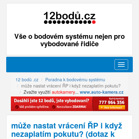
Vše o bodovém systému nejen pro
vybodované řidiče
Menu
12 bodů .cz
Poradna k bodovému systému
může nastat vrácení ŘP i když nezaplatím pokutu?
Zvažte využití
autokamery
...
www.auto-kamera.cz
může nastat vrácení ŘP i když
nezaplatím pokutu? (dotaz k