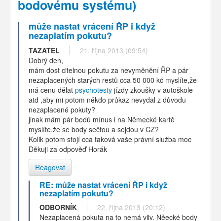
bodovému systému)
může nastat vrácení ŘP i když
nezaplatím pokutu?
TAZATEL
21. října 2013 (09:54)
Dobrý den,
mám dost citelnou pokutu za nevyměnění ŘP a pár
nezaplacených starých restů cca 50 000 kč myslíte,že
má cenu dělat
psychotesty
jízdy zkoušky v autoškole
atd ,aby mi potom někdo průkaz nevydal z důvodu
nezaplacené pokuty?
jinak mám pár bodů mínus i na Německé kartě
myslíte,že se body sečtou a sejdou v CZ?
Kolik potom stojí cca taková vaše právní služba moc
Děkuji za odpověď Horák
Reagovat
RE: může nastat vrácení ŘP i když
nezaplatím pokutu?
ODBORNÍK
22. října 2013 (20:12)
Nezaplacená pokuta na to nemá vliv. Něecké body