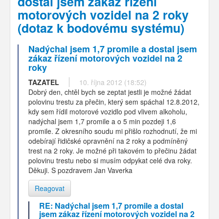
dostal jsem zákaz řízení
motorových vozidel na 2 roky
(dotaz k bodovému systému)
Nadýchal jsem 1,7 promile a dostal jsem
zákaz řízení motorových vozidel na 2
roky
TAZATEL
10. října 2012 (18:52)
Dobrý den, chtěl bych se zeptat jestli je možné žádat
polovinu trestu za přečin, který sem spáchal 12.8.2012,
kdy sem řídil motorové vozidlo pod vlivem alkoholu,
nadýchal jsem 1,7 promile a o 5 min pozdeji 1,6
promile. Z okresního soudu mi přišlo rozhodnutí, že mi
odebírají řidičské opravnění na 2 roky a podmíněný
trest na 2 roky. Je možné při takovém to přečinu žádat
polovinu trestu nebo si musím odpykat celé dva roky.
Děkuji. S pozdravem Jan Vaverka
Reagovat
RE: Nadýchal jsem 1,7 promile a dostal
jsem zákaz řízení motorových vozidel na 2