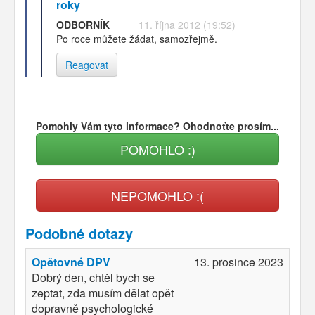
roky
ODBORNÍK
11. října 2012 (19:52)
Po roce můžete žádat, samozřejmě.
Reagovat
Pomohly Vám tyto informace? Ohodnoťte prosím...
POMOHLO :)
NEPOMOHLO :(
Podobné dotazy
Opětovné DPV
13. prosince 2023
Dobrý den, chtěl bych se
zeptat, zda musím dělat opět
dopravně psychologické