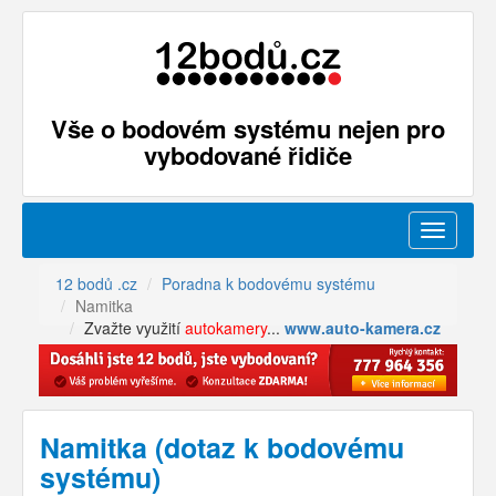
Vše o bodovém systému nejen pro
vybodované řidiče
Menu
12 bodů .cz
Poradna k bodovému systému
Namitka
Zvažte využití
autokamery
...
www.auto-kamera.cz
Namitka (dotaz k bodovému
systému)