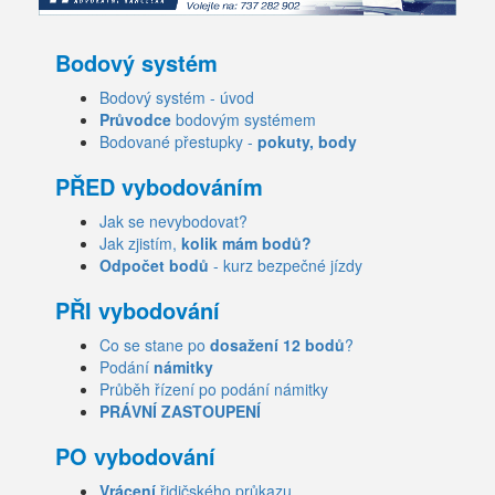
Bodový systém
Bodový systém - úvod
Průvodce
bodovým systémem
Bodované přestupky -
pokuty, body
PŘED vybodováním
Jak se nevybodovat?
Jak zjistím,
kolik mám bodů?
Odpočet bodů
- kurz bezpečné jízdy
PŘI vybodování
Co se stane po
dosažení 12 bodů
?
Podání
námitky
Průběh řízení po podání námitky
PRÁVNÍ ZASTOUPENÍ
PO vybodování
Vrácení
řidičského průkazu