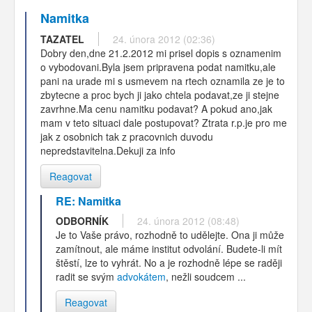
Namitka
TAZATEL
24. února 2012 (02:36)
Dobry den,dne 21.2.2012 mi prisel dopis s oznamenim
o vybodovani.Byla jsem pripravena podat namitku,ale
pani na urade mi s usmevem na rtech oznamila ze je to
zbytecne a proc bych ji jako chtela podavat,ze ji stejne
zavrhne.Ma cenu namitku podavat? A pokud ano,jak
mam v teto situaci dale postupovat? Ztrata r.p.je pro me
jak z osobnich tak z pracovnich duvodu
nepredstavitelna.Dekuji za info
Reagovat
RE: Namitka
ODBORNÍK
24. února 2012 (08:48)
Je to Vaše právo, rozhodně to udělejte. Ona ji může
zamítnout, ale máme institut odvolání. Budete-li mít
štěstí, lze to vyhrát. No a je rozhodně lépe se raději
radit se svým
advokátem
, nežli soudcem ...
Reagovat