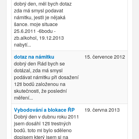
dobrý den, měl bych dotaz
zda má smysl podavat
námitku, jestli je nějaká
šance. moje situace
25.6.2011 -6bodu -
zb.alkohol, 19.12.2013
nabytí...
dotaz na námitku
15. července 2012
dobrý den Rád bych se
dotázal, zda má smysl
podávat námitku při dosažení
12ti bodů založenou na
skutečnosti, že poslední
měření...
Vybodování a blokace ŘP
19. června 2013
Dobrý den v dubnu roku 2011
jsem dosáhl 12ti trestných
bodů. toto mi bylo sděleno
dopisem který jsem si na