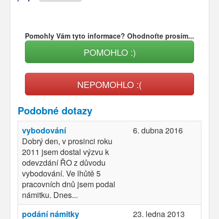
Pomohly Vám tyto informace? Ohodnoťte prosím...
POMOHLO :)
NEPOMOHLO :(
Podobné dotazy
vybodování
6. dubna 2016
Dobrý den, v prosinci roku
2011 jsem dostal výzvu k
odevzdání ŘO z důvodu
vybodování. Ve lhůtě 5
pracovních dnů jsem podal
námitku. Dnes...
podání námitky
23. ledna 2013