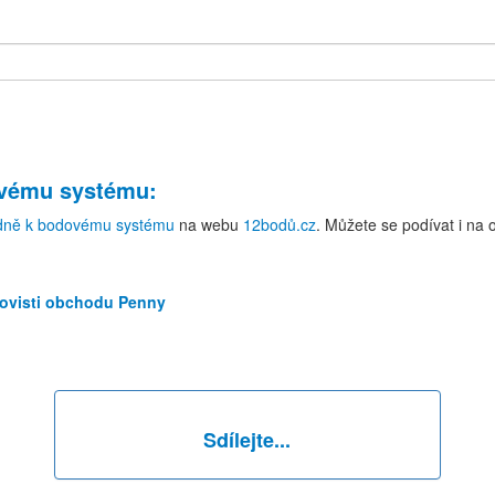
ovému systému
:
dně k bodovému systému
na webu
12bodů.cz
. Můžete se podívat i na
rkovisti obchodu Penny
Sdílejte...