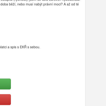
ní doba běží, nebo musí nabýt právní moci? A až od té
latci a spis s EKŘ s sebou.