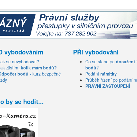
D vybodováním
PŘI vybodování
Jak se nevybodovat?
Co se stane po
dosažení 
Jak zjistím,
kolik mám bodů?
bodů
?
Odpočet bodů
- kurz bezpečné
Podání
námitky
ízdy
Průběh řízení po podání n
PRÁVNÍ ZASTOUPENÍ
o by se hodit...