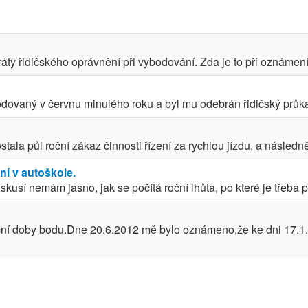
ráty řidičského oprávnění při vybodování. Zda je to při oznámení
bodovaný v červnu minulého roku a byl mu odebrán řidičský průkaz
stala půl roční zákaz činnosti řízení za rychlou jízdu, a následně 
ní v autoškole.
kusí nemám jasno, jak se počítá roční lhůta, po které je třeba p
ční doby bodu.Dne 20.6.2012 mě bylo oznámeno,že ke dni 17.1