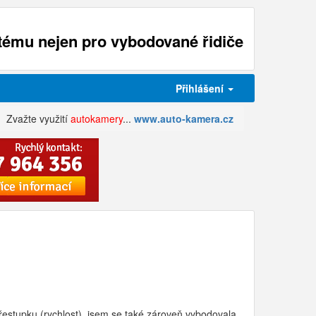
ému nejen pro vybodované řidiče
Přihlášení
Zvažte využití
autokamery
...
www.auto-kamera.cz
řestupku (rychlost), jsem se také zároveň vybodovala.