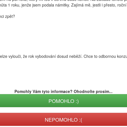
ůta 1 roku, jenže jsem podala námitky. Zajímá mě, jestli i přesto, roč
nci zpět?
Nelze vylouči, že rok vybodování dosud neběží. Chce to odbornou konzu
Pomohly Vám tyto informace? Ohodnoťte prosím...
POMOHLO :)
NEPOMOHLO :(