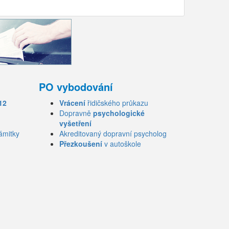
PO vybodování
12
Vrácení
řidičského průkazu
Dopravně
psychologické
vyšetření
ámitky
Akreditovaný dopravní psycholog
Přezkoušení
v autoškole