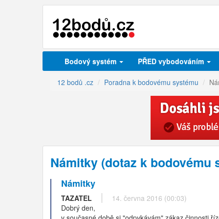
Bodový systém
PŘED vybodováním
12 bodů .cz
Poradna k bodovému systému
Ná
Námitky (dotaz k bodovému 
Námitky
TAZATEL
14. června 2016 (00:03)
Dobrý den,
v současné době si "odpykávám" zákaz činnosti říze