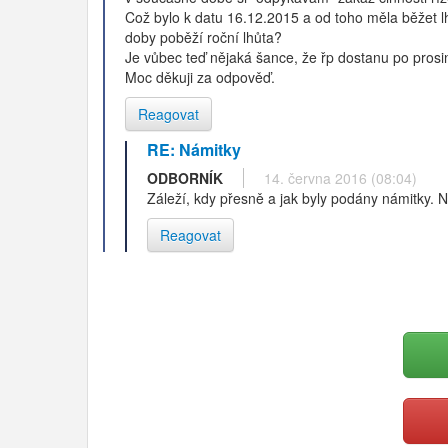
Což bylo k datu 16.12.2015 a od toho měla běžet lh
doby poběží roční lhůta?
Je vůbec teď nějaká šance, že řp dostanu po prosi
Moc děkuji za odpověď.
Reagovat
RE: Námitky
ODBORNÍK
14. června 2016 (08:04)
Záleží, kdy přesně a jak byly podány námitky. 
Reagovat