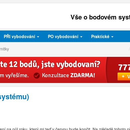
Vše o bodovém syst
PŘI
vybodování
PO
vybodování
Praktické
mitky
systému)
ní na půl roku, který mi teď v červnu bude končit. Na základě tohoto p