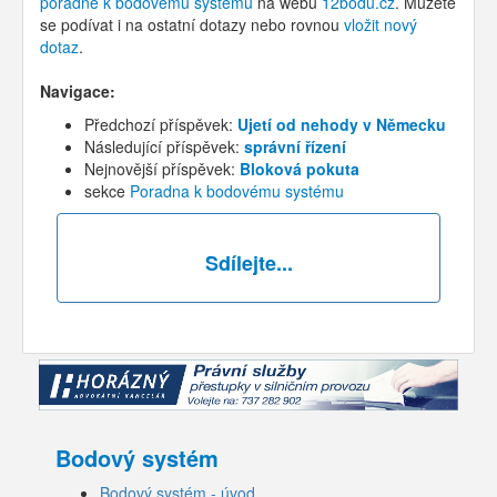
poradně k bodovému systému
na webu
12bodů.cz
. Můžete
se podívat i na ostatní dotazy nebo rovnou
vložit nový
dotaz
.
Navigace:
Předchozí příspěvek:
Ujetí od nehody v Německu
Následující příspěvek:
správní řízení
Nejnovější příspěvek:
Bloková pokuta
sekce
Poradna k bodovému systému
Sdílejte...
Bodový systém
Bodový systém - úvod