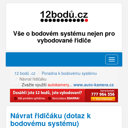
Vše o bodovém systému nejen pro
vybodované řidiče
Menu
12 bodů .cz
Poradna k bodovému systému
Návrat řidičáku
Zvažte využití
autokamery
...
www.auto-kamera.cz
Návrat řidičáku (dotaz k
bodovému systému)