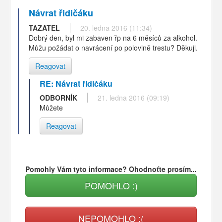
Návrat řidičáku
TAZATEL
20. ledna 2016 (11:34)
Dobrý den, byl mi zabaven řp na 6 měsíců za alkohol.
Můžu požádat o navrácení po polovině trestu? Děkuji.
Reagovat
RE: Návrat řidičáku
ODBORNÍK
21. ledna 2016 (09:19)
Můžete
Reagovat
Pomohly Vám tyto informace? Ohodnoťte prosím...
POMOHLO :)
NEPOMOHLO :(