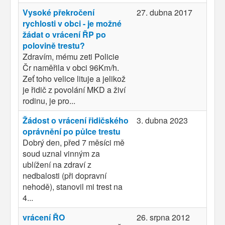
Vysoké překročení
27. dubna 2017
rychlosti v obci - je možné
žádat o vrácení ŘP po
polovině trestu?
Zdravím, mému zeti Policie
Čr naměřila v obci 96Km/h.
Zeť toho velice lituje a jelikož
je řidič z povolání MKD a živí
rodinu, je pro...
Žádost o vrácení řidičského
3. dubna 2023
oprávnění po půlce trestu
Dobrý den, před 7 měsíci mě
soud uznal vinným za
ublížení na zdraví z
nedbalosti (při dopravní
nehodě), stanovil mi trest na
4...
vrácení ŘO
26. srpna 2012