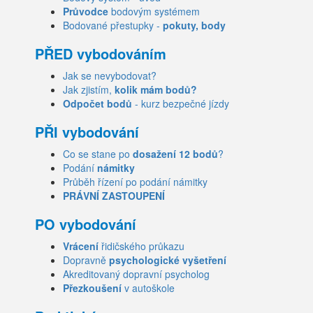
Průvodce
bodovým systémem
Bodované přestupky -
pokuty, body
PŘED vybodováním
Jak se nevybodovat?
Jak zjistím,
kolik mám bodů?
Odpočet bodů
- kurz bezpečné jízdy
PŘI vybodování
Co se stane po
dosažení 12 bodů
?
Podání
námitky
Průběh řízení po podání námitky
PRÁVNÍ ZASTOUPENÍ
PO vybodování
Vrácení
řidičského průkazu
Dopravně
psychologické vyšetření
Akreditovaný dopravní psycholog
Přezkoušení
v autoškole