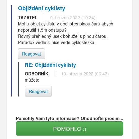
Objíždění cyklisty
TAZATEL
9. března 2022 (19:34)
Mohu objet cyklistu v obci přes plnou čáru abych
neporušil 1,5m odstupu?
Rovný přehledný úsek bohužel s plnou čárou.
Paradox vedle silnice vede cyklostezka.
Reagovat
RE: Objíždění cyklisty
ODBORNÍK
10. března 2022 (06:43)
můžete
Reagovat
Pomohly Vám tyto informace? Ohodnoťte prosím...
POMOHLO :)