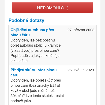
NEPOMOHLO :(
Podobné dotazy
Objíždění autobusu přes
27. března 2023
plnou čáru
Dobrý den, lze bez postihu
objet autobus stojící u krajnice
(v zastávce) přes plnou čáru?
Popřípadě za jakých kritérií je
tak možné...
Předjetí skůtru přes plnou
25. května 2023
čáru
Dobrý den, lze objet skůtr přes
plnou čáru (bez značky B21a)
když v obci jede méně než
30km/h? Lze tento skutek trestat
bodově jako...