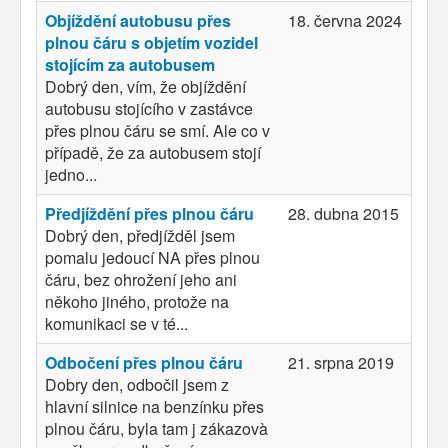
Objíždění autobusu přes
18. června 2024
plnou čáru s objetím vozidel
stojícím za autobusem
Dobrý den, vím, že objíždění
autobusu stojícího v zastávce
přes plnou čáru se smí. Ale co v
případě, že za autobusem stojí
jedno...
Předjíždění přes plnou čáru
28. dubna 2015
Dobrý den, předjížděl jsem
pomalu jedoucí NA přes plnou
čáru, bez ohrožení jeho ani
někoho jiného, protože na
komunikaci se v té...
Odbočení přes plnou čáru
21. srpna 2019
Dobry den, odbočil jsem z
hlavní silnice na benzínku přes
plnou čáru, byla tam j zákazovà