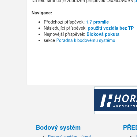
Na této stránce je zobrazen příspěvek
Odbočování
v
p
Navigace:
Předchozí příspěvek:
1,7 promile
Následující příspěvek:
použití vozidla bez TP
Nejnovější příspěvek:
Bloková pokuta
sekce
Poradna k bodovému systému
Bodový systém
PŘE
Bodový systém - úvod