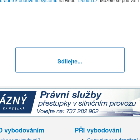
oradně k bodovému systému
na webu
12bodů.cz
. Můžete se podívat 
Sdílejte...
D vybodováním
PŘI vybodování
Jak se nevybodovat?
Co se stane po
dosažení 