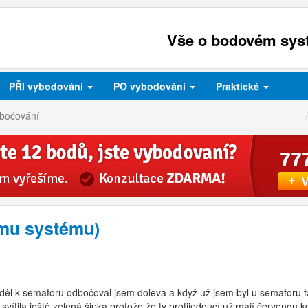
Vše o bodovém syst
PŘI
vybodování
PO
vybodování
Praktické
bočování
mu systému)
žděl k semaforu odbočoval jsem doleva a když už jsem byl u semaforu ta
vítila ještě zelená šipka protože že ty protijedoucí už mají červenou kd