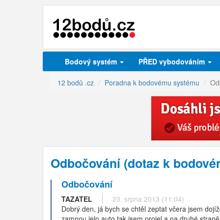
Bodový systém
PŘED vybodováním
12 bodů .cz
Poradna k bodovému systému
Od
Odbočování (dotaz k bodové
Odbočování
TAZATEL
23. srpna 2013 (11:04)
Dobrý den, já bych se chtěl zeptat včera jsem dojí
zamnou jelo auto tak jsem projel a na druhé straně s