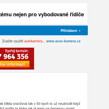
ému nejen pro vybodované řidiče
Přihlášení
Zvažte využití
autokamery
...
www.auto-kamera.cz
k blikla oranžová tak v 50 bych to už neubrzdil když
yž svítila ta šipka tak já jsem na červenou projet