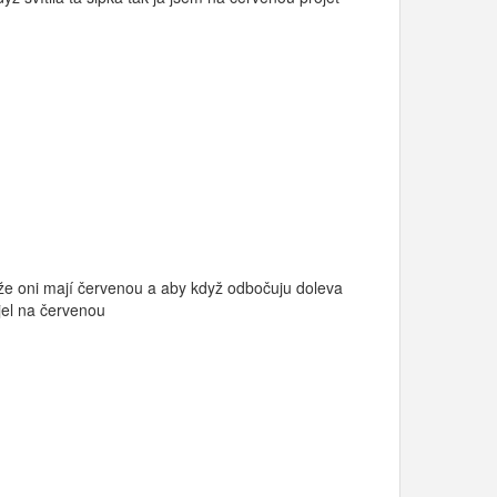
o že oni mají červenou a aby když odbočuju doleva
ojel na červenou