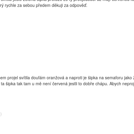
rý rychle za sebou předem děkuji za odpověď.
jsem projel svítila doufám oranžová a naproti je šipka na semaforu jak
ě ta šipka tak tam u mě není červená jestli to dobře chápu. Abych nepr
)