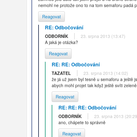
nemohl ne protože ono to na tom semaforu padá p
Reagovat
RE: Odbočování
ODBORNÍK
23. srpna 2013 (13:47)
A jaká je otázka?
Reagovat
RE: RE: Odbočování
TAZATEL
23. srpna 2013 (14:02)
že já už jsem byl tesně u semaforu a ještě 
abych mohl projet tak když ještě svíti zelen
Reagovat
RE: RE: RE: Odbočování
ODBORNÍK
23. srpna 2013 (20:29
ano, chápete to správně
Reagovat