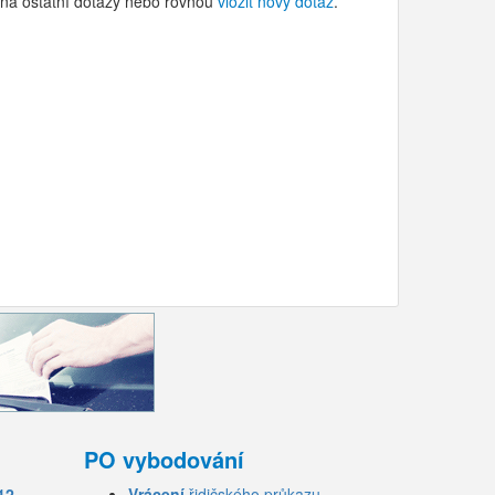
i na ostatní dotazy nebo rovnou
vložit nový dotaz
.
PO vybodování
12
Vrácení
řidičského průkazu