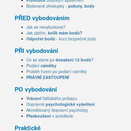
Průvodce
bodovým systémem
Bodované přestupky -
pokuty, body
PŘED vybodováním
Jak se nevybodovat?
Jak zjistím,
kolik mám bodů?
Odpočet bodů
- kurz bezpečné jízdy
PŘI vybodování
Co se stane po
dosažení 12 bodů
?
Podání
námitky
Průběh řízení po podání námitky
PRÁVNÍ ZASTOUPENÍ
PO vybodování
Vrácení
řidičského průkazu
Dopravně
psychologické vyšetření
Akreditovaný dopravní psycholog
Přezkoušení
v autoškole
Praktické