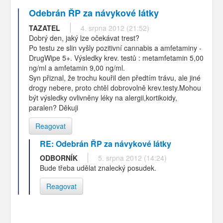
Odebrán ŘP za návykové látky
TAZATEL
4. srpna 2012 (21:52)
Dobrý den, jaký lze očekávat trest?
Po testu ze slin vyšly pozitivní cannabis a amfetaminy -
DrugWipe 5+. Výsledky krev. testů : metamfetamin 5,00
ng/ml a amfetamin 9,00 ng/ml.
Syn přiznal, že trochu kouřil den předtím trávu, ale jiné
drogy nebere, proto chtěl dobrovolně krev.testy.Mohou
být výsledky ovlivněny léky na alergii,kortikoidy,
paralen? Děkuji
Reagovat
RE: Odebrán ŘP za návykové látky
ODBORNÍK
5. srpna 2012 (14:24)
Bude třeba udělat znalecký posudek.
Reagovat