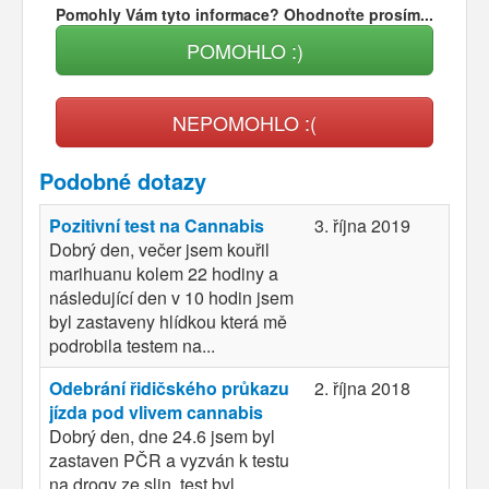
Pomohly Vám tyto informace? Ohodnoťte prosím...
POMOHLO :)
NEPOMOHLO :(
Podobné dotazy
Pozitivní test na Cannabis
3. října 2019
Dobrý den, večer jsem kouřil
marihuanu kolem 22 hodiny a
následující den v 10 hodin jsem
byl zastaveny hlídkou která mě
podrobila testem na...
Odebrání řidičského průkazu
2. října 2018
jízda pod vlivem cannabis
Dobrý den, dne 24.6 jsem byl
zastaven PČR a vyzván k testu
na drogy ze slin, test byl