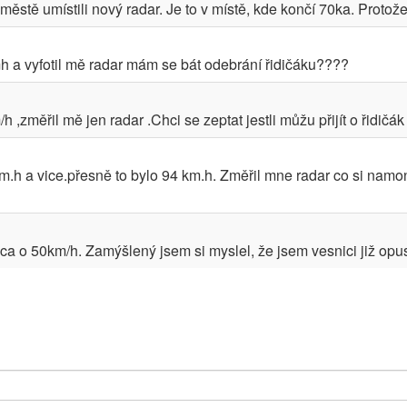
stě umístili nový radar. Je to v místě, kde končí 70ka. Protože
mh a vyfotil mě radar mám se bát odebrání řidičáku????
 ,změřil mě jen radar .Chci se zeptat jestli můžu přijít o řidičák
km.h a vice.přesně to bylo 94 km.h. Změřil mne radar co si namon
ca o 50km/h. Zamýšlený jsem si myslel, že jsem vesnici již opusti