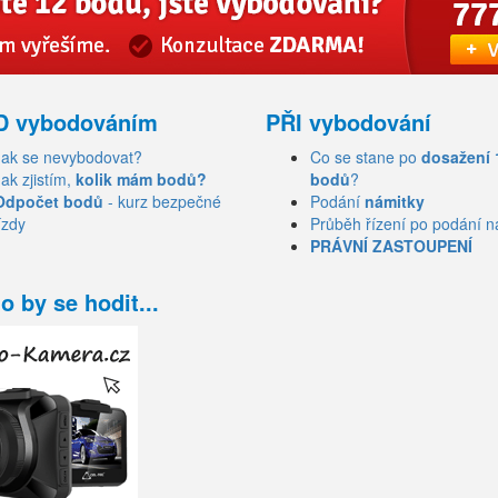
D vybodováním
PŘI vybodování
Jak se nevybodovat?
Co se stane po
dosažení 
Jak zjistím,
kolik mám bodů?
bodů
?
Odpočet bodů
- kurz bezpečné
Podání
námitky
ízdy
Průběh řízení po podání n
PRÁVNÍ ZASTOUPENÍ
o by se hodit...