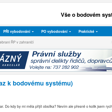
Vše o bodovém syst
PŘI
vybodování
PO
vybodování
Praktické
ebrani ŘP v zahraničí
taz k bodovému systému)
ar. Do kdy by mi měla přijít obsílka? Nevím ale přesně o kolik jsem ryc