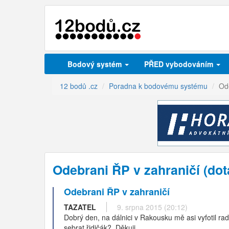
Bodový systém
PŘED vybodováním
12 bodů .cz
Poradna k bodovému systému
Od
Odebrani ŘP v zahraničí (do
Odebrani ŘP v zahraničí
TAZATEL
9. srpna 2015 (20:12)
Dobrý den, na dálnici v Rakousku mě asi vyfotil rad
sebrat řidičák?. Děkuji.