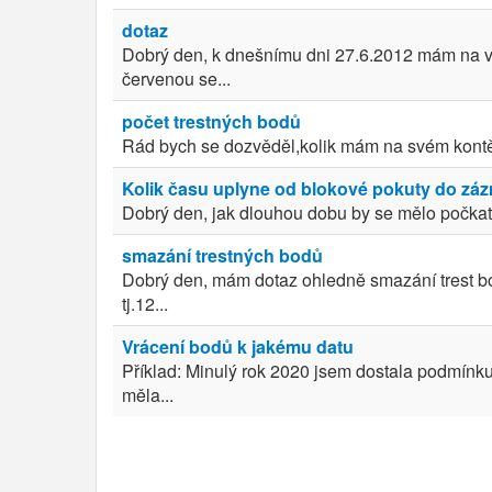
dotaz
Dobrý den, k dnešnímu dni 27.6.2012 mám na vý
červenou se...
počet trestných bodů
Rád bych se dozvěděl,kolik mám na svém kontě
Kolik času uplyne od blokové pokuty do zá
Dobrý den, jak dlouhou dobu by se mělo počkat 
smazání trestných bodů
Dobrý den, mám dotaz ohledně smazání trest b
tj.12...
Vrácení bodů k jakému datu
Příklad: Minulý rok 2020 jsem dostala podmínku 
měla...