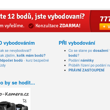
D vybodováním
PŘI vybodování
Jak se nevybodovat?
Co se stane po
dosažení 
Jak zjistím,
kolik mám bodů?
bodů
?
Odpočet bodů
- kurz bezpečné
Podání
námitky
ízdy
Průběh řízení po podání n
PRÁVNÍ ZASTOUPENÍ
o by se hodit...