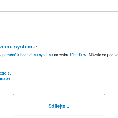
ovému systému
:
v
poradně k bodovému systému
na webu
12bodů.cz
. Můžete se podíva
zidle.
anství
Sdílejte...