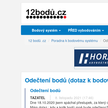
Bodový systém
PŘED vybodováním
12 bodů .cz
Poradna k bodovému systému
Od
Odečtení bodů (dotaz k bod
Odečtení bodů
TAZATEL
8. listopadu 2021 (17:46)
Dne 18.10.2020 jsem spáchal přestupek, za který d
Mám dotaz : kdy a kolik bodů mně bude odečteno?