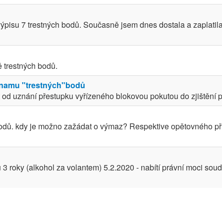
pisu 7 trestných bodů. Současně jsem dnes dostala a zaplatila
 trestných bodů.
znamu "trestných"bodů
od uznání přestupku vyřízeného blokovou pokutou do zjištění př
odů. kdy je možno zažádat o výmaz? Respektive opětovného př
3 roky (alkohol za volantem) 5.2.2020 - nabítí právní moci soud