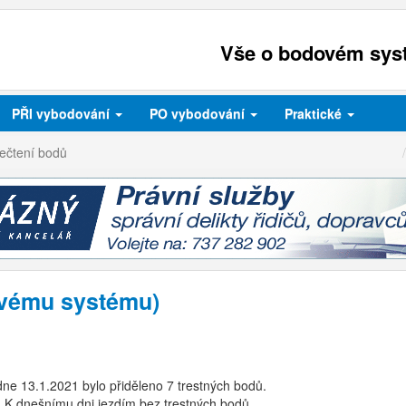
Vše o bodovém syst
PŘI
vybodování
PO
vybodování
Praktické
ečtení bodů
ovému systému)
ne 13.1.2021 bylo přiděleno 7 trestných bodů.
 K dnešnímu dni jezdím bez trestných bodů.