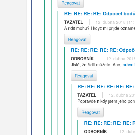
Reagovat
RE: RE: RE: RE: Odpočet bodů
TAZATEL
12. dubna 2018 (11:
A ridit mohu? I kdyz mi prijde ozna
Reagovat
RE: RE: RE: RE: RE: Odpoč
ODBORNÍK
12. dubna 2018
Jistě, že řídit můžete. Ano,
právn
Reagovat
RE: RE: RE: RE: RE: RE:
TAZATEL
12. dubna 20
Popravde nikdy jsem jeho pom
Reagovat
RE: RE: RE: RE: RE: 
ODBORNÍK
12. dub