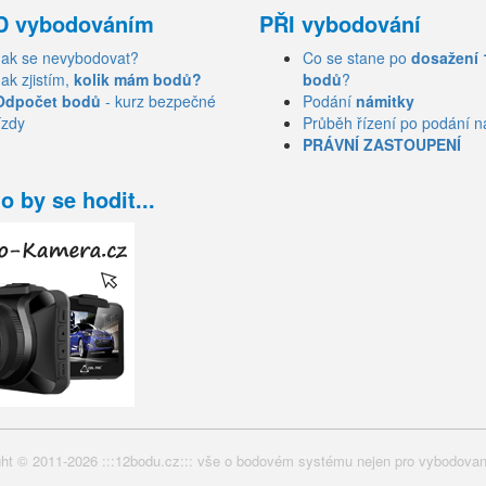
D vybodováním
PŘI vybodování
Jak se nevybodovat?
Co se stane po
dosažení 
Jak zjistím,
kolik mám bodů?
bodů
?
Odpočet bodů
- kurz bezpečné
Podání
námitky
ízdy
Průběh řízení po podání n
PRÁVNÍ ZASTOUPENÍ
o by se hodit...
ht © 2011-2026 :::12bodu.cz::: vše o bodovém systému nejen pro vybodovan