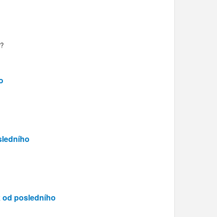
a?
o
sledního
 od posledního