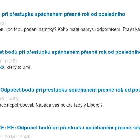
 při přestupku spáchaném přesně rok od posledního
15)
meni i po fobu podani namitky? Koho mate namysli odbornikem. Pravnik
et bodů při přestupku spáchaném přesně rok od posledníh
 (14:45)
íka
, který to umí.
 Odpočet bodů při přestupku spáchaném přesně rok od po
18 (14:53)
oc nepotreboval. Napada vas nekdo tady v Liberci?
RE: RE: Odpočet bodů při přestupku spáchaném přesně rok
na 2018 (19:49)