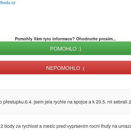
2bodu.cz
Pomohly Vám tyto informace? Ohodnoťte prosím...
POMOHLO :)
NEPOMOHLO :(
 přestupku.6.4. jsem jela rychle na spojce a k 20.5. mi sebrali 
l 2 body za rychlost a mesic pred vyprsenim rocni lhuty na uma