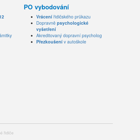
PO vybodování
12
Vrácení
řidičského průkazu
Dopravně
psychologické
vyšetření
ámitky
Akreditovaný dopravní psycholog
Přezkoušení
v autoškole
é řidiče