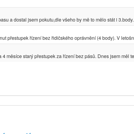
asu a dostal jsem pokutu,dle všeho by mě to mělo stát i 3.body.D
ut přestupek řízení bez řidičského oprávnění (4 body). V letošn
4 měsíce starý přestupek za řízení bez pásů. Dnes jsem měl te