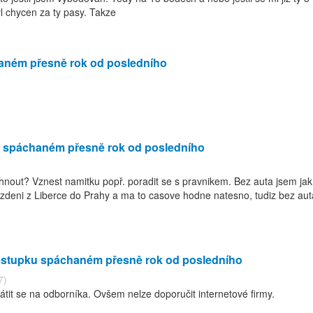
l chycen za ty pasy. Takze
aném přesně rok od posledního
u spáchaném přesně rok od posledního
hnout? Vznest namitku popř. poradit se s pravnikem. Bez auta jsem jak
izdeni z Liberce do Prahy a ma to casove hodne natesno, tudiz bez auta
estupku spáchaném přesně rok od posledního
7)
átit se na odborníka. Ovšem nelze doporučit internetové firmy.