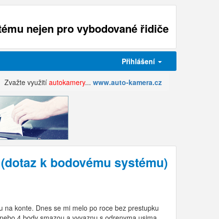
ému nejen pro vybodované řidiče
Přihlášení
Zvažte využití
autokamery
...
www.auto-kamera.cz
 (dotaz k bodovému systému)
du na konte. Dnes se mi melo po roce bez prestupku
ty 3 nebo 4 body smazou a vyvaznu s odrenyma usima.