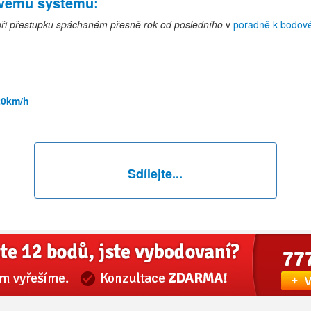
ovému systému
:
ři přestupku spáchaném přesně rok od posledního
v
poradně k bodov
20km/h
Sdílejte...