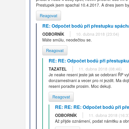
Prestupek jsem spachal 10.4.2017. A dnes jsem by
Reagovat
RE: Odpočet bodů při přestupku spách
ODBORNÍK
10. dubna 2018 (23:04)
Máte smůlu, neodečtou se.
Reagovat
RE: RE: Odpočet bodů při přestupk
TAZATEL
11. dubna 2018 (08:46)
Je neake reseni jeste jak se odebrani ŘP vy
donzamestnani a vecer pro ni jezdit. Ma doj
reseni poradte prosim. Moc dekuji.
Reagovat
RE: RE: RE: Odpočet bodů při př
ODBORNÍK
11. dubna 2018 (16:3
Až přijde oznámení, podat námitku a obr