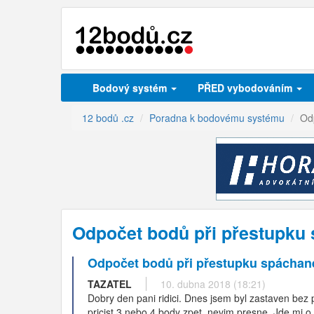
Bodový systém
PŘED vybodováním
12 bodů .cz
Poradna k bodovému systému
Od
Odpočet bodů při přestupku
Odpočet bodů při přestupku spáchan
TAZATEL
10. dubna 2018 (18:21)
Dobry den pani ridici. Dnes jsem byl zastaven bez
pricist 3 nebo 4 body zpet, nevim presne. Jde mi o