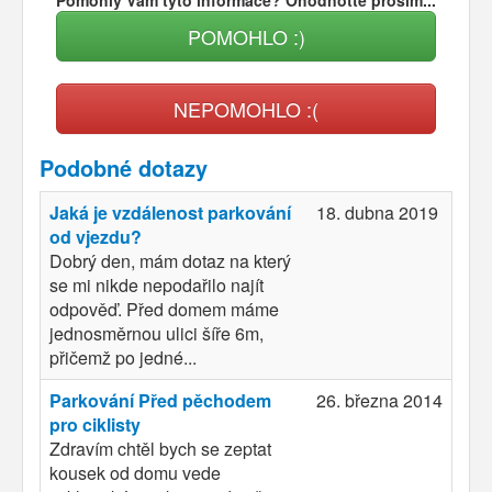
POMOHLO :)
NEPOMOHLO :(
Podobné dotazy
Jaká je vzdálenost parkování
18. dubna 2019
od vjezdu?
Dobrý den, mám dotaz na který
se mi nikde nepodařilo najít
odpověď. Před domem máme
jednosměrnou ulici šíře 6m,
přičemž po jedné...
Parkování Před pěchodem
26. března 2014
pro ciklisty
Zdravím chtěl bych se zeptat
kousek od domu vede