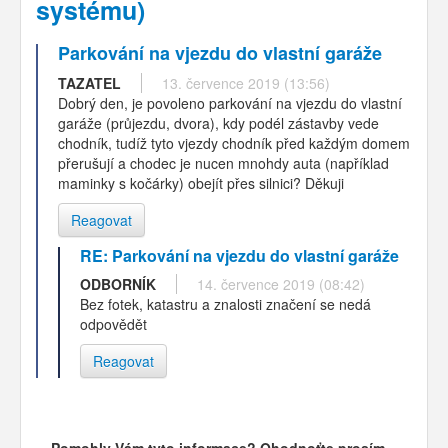
systému)
Parkování na vjezdu do vlastní garáže
TAZATEL
13. července 2019 (13:56)
Dobrý den, je povoleno parkování na vjezdu do vlastní
garáže (průjezdu, dvora), kdy podél zástavby vede
chodník, tudíž tyto vjezdy chodník před každým domem
přerušují a chodec je nucen mnohdy auta (například
maminky s kočárky) obejít přes silnici? Děkuji
Reagovat
RE: Parkování na vjezdu do vlastní garáže
ODBORNÍK
14. července 2019 (08:42)
Bez fotek, katastru a znalosti značení se nedá
odpovědět
Reagovat
Pomohly Vám tyto informace? Ohodnoťte prosím...