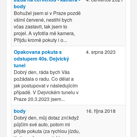
body
Bohužel jsem si v Praze pozdě
všiml červené, nestihl bych
včas zastavit, tak jsem to
projel. A vyfotila mě kamera,
Přijdu kromě pokuty i o...
Opakovana pokuta s
4. srpna 2023
odstupem 40s. Dejvický
tunel
Dobrý den, ráda bych Vás
požádala o radu. Co dělat a
jak postupovat v následujícím
případě. V Dejvickém tunelu v
Praze 20.3.2023 jsem...
body
16. října 2018
Dobrý den, můj dotaz zní:když
půjčím své auto, potom mi
přijde pokuta (za rychlou jízdu,