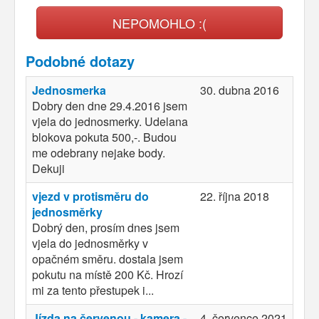
NEPOMOHLO :(
Podobné dotazy
Jednosmerka
30. dubna 2016
Dobry den dne 29.4.2016 jsem
vjela do jednosmerky. Udelana
blokova pokuta 500,-. Budou
me odebrany nejake body.
Dekuji
vjezd v protisměru do
22. října 2018
jednosměrky
Dobrý den, prosím dnes jsem
vjela do jednosměrky v
opačném směru. dostala jsem
pokutu na místě 200 Kč. Hrozí
mi za tento přestupek i...
Jízda na červenou - kamera -
4. července 2021