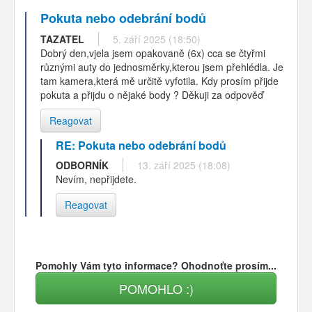
Pokuta nebo odebrání bodů
TAZATEL
5. září 2025 (18:50)
Dobrý den,vjela jsem opakovaně (6x) cca se čtyřmi
různými auty do jednosměrky,kterou jsem přehlédla. Je
tam kamera,která mě určitě vyfotila. Kdy prosím přijde
pokuta a přijdu o nějaké body ? Děkuji za odpověď
Reagovat
RE: Pokuta nebo odebrání bodů
ODBORNÍK
13. září 2025 (18:08)
Nevím, nepřijdete.
Reagovat
Pomohly Vám tyto informace? Ohodnoťte prosím...
POMOHLO :)