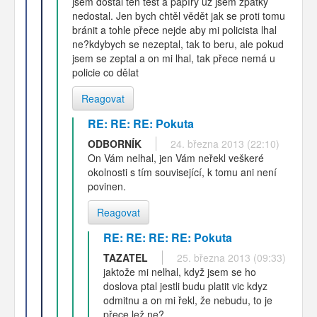
jsem dostal ten test a papíry už jsem zpátky
nedostal. Jen bych chtěl vědět jak se proti tomu
bránit a tohle přece nejde aby mi policista lhal
ne?kdybych se nezeptal, tak to beru, ale pokud
jsem se zeptal a on mi lhal, tak přece nemá u
policie co dělat
Reagovat
RE: RE: RE: Pokuta
ODBORNÍK
24. března 2013 (22:10)
On Vám nelhal, jen Vám neřekl veškeré
okolnosti s tím související, k tomu ani není
povinen.
Reagovat
RE: RE: RE: RE: Pokuta
TAZATEL
25. března 2013 (09:33)
jaktože mi nelhal, když jsem se ho
doslova ptal jestli budu platit vic kdyz
odmitnu a on mi řekl, že nebudu, to je
přece lež ne?