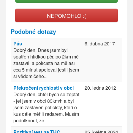
NEPOMOHLO :(
Podobné dotazy
Pás
6. dubna 2017
Dobrý den, Dnes jsem byl
spatřen hlídkou pčr, po 2km mě
zastavili a policista na mě asi
cca 5 minut apeloval jestli jsem
si vědom čeho...
Překročení rychlosti v obci
20. ledna 2012
Dobrý den, chtěl bych se zeptat
- jel jsem v obci 83km/h a byl
jsem zastaven policisty, kteří o
kus dále měřili radarem. Musím
podotknout, že...
Pozitivní test na THC
25. května 2024