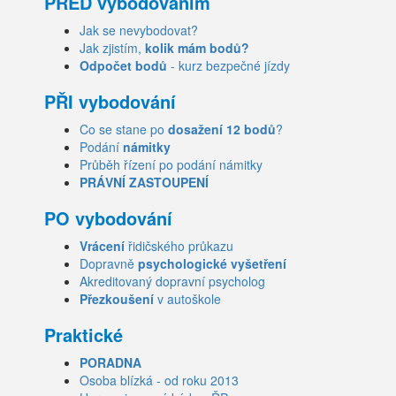
PŘED vybodováním
Jak se nevybodovat?
Jak zjistím,
kolik mám bodů?
Odpočet bodů
- kurz bezpečné jízdy
PŘI vybodování
Co se stane po
dosažení 12 bodů
?
Podání
námitky
Průběh řízení po podání námitky
PRÁVNÍ ZASTOUPENÍ
PO vybodování
Vrácení
řidičského průkazu
Dopravně
psychologické vyšetření
Akreditovaný dopravní psycholog
Přezkoušení
v autoškole
Praktické
PORADNA
Osoba blízká - od roku 2013