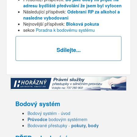
adresu bydliště předvolání že jsem byl vyfocen
Následující příspěvek:
Odebrani RP za alkohol a
nasledne vybodovani
Nejnovější příspěvek:
Bloková pokuta
sekce
Poradna k bodovému systému
Sdílejte...
Bodový systém
Bodový systém - úvod
Průvodce
bodovým systémem
Bodované přestupky -
pokuty, body