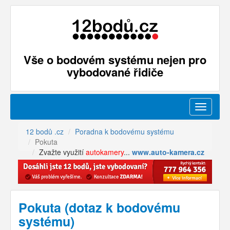
Vše o bodovém systému nejen pro
vybodované řidiče
Menu
12 bodů .cz
Poradna k bodovému systému
Pokuta
Zvažte využití
autokamery
...
www.auto-kamera.cz
Pokuta (dotaz k bodovému
systému)