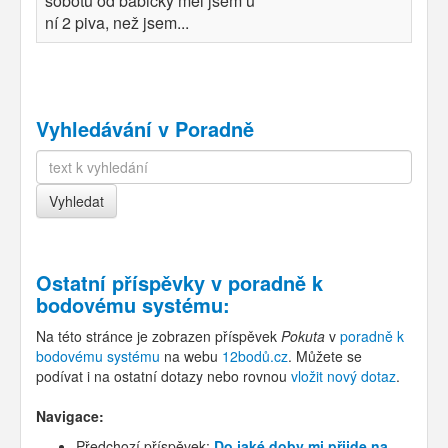
sobotu od babičky měl jsem u
ní 2 piva, než jsem...
Vyhledávání v Poradně
Ostatní příspěvky v
poradně k
bodovému systému
:
Na této stránce je zobrazen příspěvek
Pokuta
v
poradně k
bodovému systému
na webu
12bodů.cz
. Můžete se
podívat i na ostatní dotazy nebo rovnou
vložit nový dotaz
.
Navigace:
Předchozí příspěvek:
Do jaké doby mi přijde na