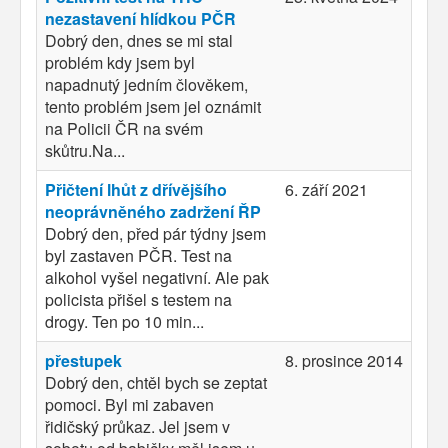
nezastavení hlídkou PČR
Dobrý den, dnes se mi stal
problém kdy jsem byl
napadnutý jedním člověkem,
tento problém jsem jel oznámit
na Policii ČR na svém
skůtru.Na...
Přičtení lhůt z dřívějšího
6. září 2021
neoprávněného zadržení ŘP
Dobrý den, před pár týdny jsem
byl zastaven PČR. Test na
alkohol vyšel negativní. Ale pak
policista přišel s testem na
drogy. Ten po 10 min...
přestupek
8. prosince 2014
Dobrý den, chtěl bych se zeptat
pomoci. Byl mi zabaven
řidičský průkaz. Jel jsem v