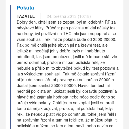
Pokuta
TAZATEL
24. března 2013 (10:18)
Dobrý den, chtěl jsem se zeptat, byl mi odebrán ŘP za
návykové látky. Průběh: pan policista mi dal nějaký test
na drogy, byl pozitivní na THC, nic jsem nepopíral a se
vším souhlasil, řekl mi že pokuta bude od 2500-20000.
Pak po mě chtěli ještě abych jel na krevní test, ale
jelikož mi nedělají jehly dobře, bylo mi nabídnuto
odmítnutí, tak jsem po otázce, jestli mě to bude stát víc
peněz odmítnul, protože mi pan policista řekl, že
nebude a přišlo mi to zbytečné pokud byl test pozitivní a
já s výsledkem souhlasil. Tak mě čekalo správní řízení,
přijdu do kanceláře připravený na nejhorších 20000 a
dostal jsem sankci 25000-50000. Navíc, ten test mi
nechtěl policista ani ukázat jestli byl opravdu pozitivní a
hlavně mě zajímala hodnota nebo něco podle čeho se
určuje výše pokuty. Chtěl jsem se zeptat jestli se proti
tomu dá nějak bojovat, protože, mi policista lhal, když
řekl, že nebudu platit víc po odmítnutí, tohle jsem řekl i
na správním řízení a tam mi řekli jen, že můžou přijít i ti
policisté a můžem se tam o tom bavit, nebo nevim co