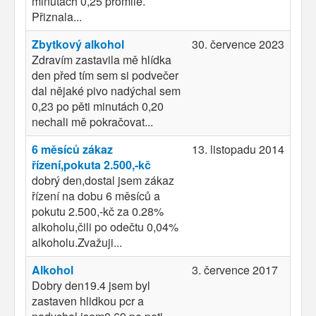
minutách 0,25 promile.
Přiznala...
Zbytkový alkohol
30. července 2023
Zdravím zastavila mě hlídka
den před tím sem si podvečer
dal nějaké pivo nadýchal sem
0,23 po pěti minutách 0,20
nechali mě pokračovat...
6 měsíců zákaz
13. listopadu 2014
řízení,pokuta 2.500,-kč
dobrý den,dostal jsem zákaz
řízení na dobu 6 měsíců a
pokutu 2.500,-kč za 0.28%
alkoholu,čili po odečtu 0,04%
alkoholu.Zvažuji...
Alkohol
3. července 2017
Dobry den19.4 jsem byl
zastaven hlidkou pcr a