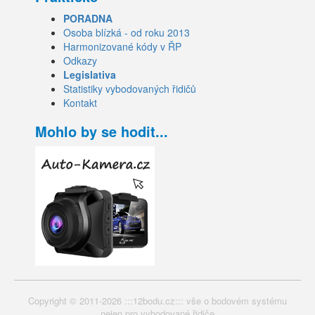
PORADNA
Osoba blízká - od roku 2013
Harmonizované kódy v ŘP
Odkazy
Legislativa
Statistiky vybodovaných řidičů
Kontakt
Mohlo by se hodit...
Copyright © 2011-2026 :::12bodu.cz::: vše o bodovém systému
nejen pro vybodované řidiče