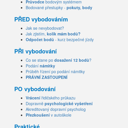
Průvodce
bodovým systémem
Bodované přestupky -
pokuty, body
PŘED vybodováním
Jak se nevybodovat?
Jak zjistím,
kolik mám bodů?
Odpočet bodů
- kurz bezpečné jízdy
PŘI vybodování
Co se stane po
dosažení 12 bodů
?
Podání
námitky
Průběh řízení po podání námitky
PRÁVNÍ ZASTOUPENÍ
PO vybodování
Vrácení
řidičského průkazu
Dopravně
psychologické vyšetření
Akreditovaný dopravní psycholog
Přezkoušení
v autoškole
Praktické