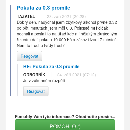
Pokuta za 0.3 promile
TAZATEL
23. září 2021 (20:28)
Dobrý den, nadýchal jsem zbytkový alkohol prvně 0.32
po pěti minutách jsem měl 0.3. Policisté mi řidičák
nechali a poslali to na úřad kde mi nějakým zkráceným
řízením dali pokutu 10 000 Kč a zákaz řízení 7 měsíců.
Není to trochu tvrdý trest?
Reagovat
RE: Pokuta za 0.3 promile
ODBORNÍK
24. září 2021 (07:12)
Je v zákonném rozpětí
Reagovat
Pomohly Vám tyto informace? Ohodnoťte prosím...
POMOHLO :)