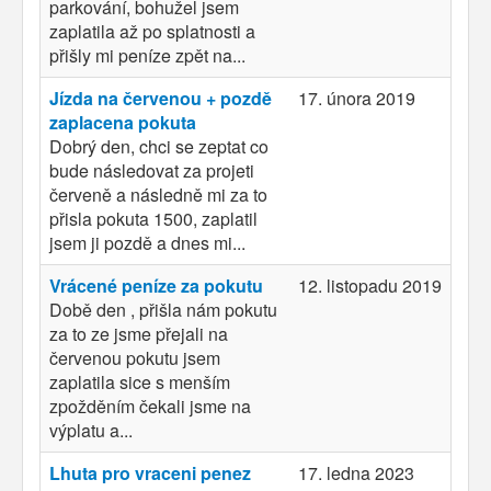
parkování, bohužel jsem
zaplatila až po splatnosti a
přišly mi peníze zpět na...
Jízda na červenou + pozdě
17. února 2019
zaplacena pokuta
Dobrý den, chci se zeptat co
bude následovat za projeti
červeně a následně mi za to
přisla pokuta 1500, zaplatil
jsem ji pozdě a dnes mi...
Vrácené peníze za pokutu
12. listopadu 2019
Době den , přišla nám pokutu
za to ze jsme přejali na
červenou pokutu jsem
zaplatila sice s menším
zpožděním čekali jsme na
výplatu a...
Lhuta pro vraceni penez
17. ledna 2023