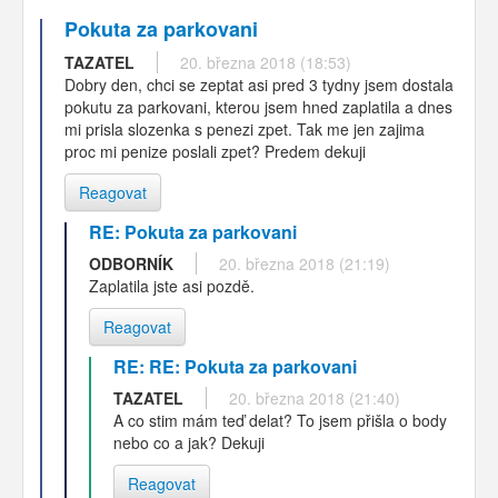
Pokuta za parkovani
TAZATEL
20. března 2018 (18:53)
Dobry den, chci se zeptat asi pred 3 tydny jsem dostala
pokutu za parkovani, kterou jsem hned zaplatila a dnes
mi prisla slozenka s penezi zpet. Tak me jen zajima
proc mi penize poslali zpet? Predem dekuji
Reagovat
RE: Pokuta za parkovani
ODBORNÍK
20. března 2018 (21:19)
Zaplatila jste asi pozdě.
Reagovat
RE: RE: Pokuta za parkovani
TAZATEL
20. března 2018 (21:40)
A co stim mám teď delat? To jsem přišla o body
nebo co a jak? Dekuji
Reagovat