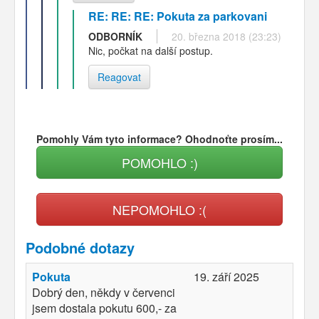
RE: RE: RE: Pokuta za parkovani
ODBORNÍK
20. března 2018 (23:23)
Nic, počkat na další postup.
Reagovat
Pomohly Vám tyto informace? Ohodnoťte prosím...
POMOHLO :)
NEPOMOHLO :(
Podobné dotazy
Pokuta
19. září 2025
Dobrý den, někdy v červenci
jsem dostala pokutu 600,- za